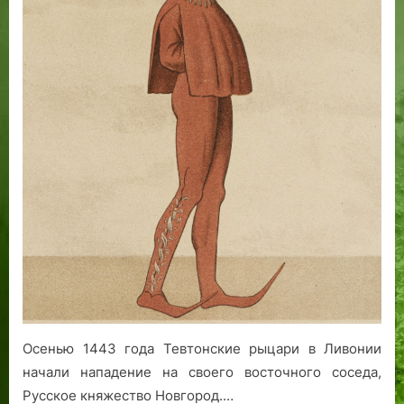
ь
В
ь
п
И
п
т
Д
т
о
Е
о
р
Т
р
а
Ь
а
»
.
Осенью 1443 года Тевтонские рыцари в Ливонии
начали нападение на своего восточного соседа,
Русское княжество Новгород.…