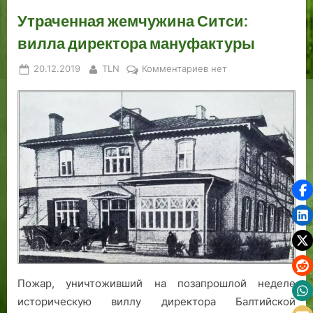
Утраченная жемчужина Ситси:
вилла директора мануфактуры
Posted
By
к
20.12.2019
TLN
Комментариев
нет
on
записи
Утраченная
жемчужина
Ситси:
вилла
директора
мануфактуры
Пожар, уничтоживший на позапрошлой неделе
историческую виллу директора Балтийской