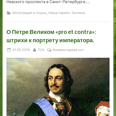
Невского проспекта в Санкт-Петербурге.…
,
Интеграция и порох
Наша память Таллина
О Петре Великом «pro et contra»:
штрихи к портрету императора.
Posted
By
к
01.05.2018
TLN
Комментариев
нет
on
записи
О
Петре
Великом
«pro
et
contra»:
штрихи
к
портрету
императора.