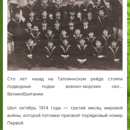
Джек
и
Андреевский
стяг
над
Балтикой:
забытая
страница
таллинской
истории
Сто лет назад на Таллиннском рейде стояли
подводные лодки военно-морских сил…
Великобритании.
Шел октябрь 1914 года — третий месяц мировой
войны, которой потомки присвоят порядковый номер
Первой.