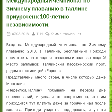
Международный чемпионат по
Зимнему плаванию в Таллине
приурочен к 100-летию
независимости.
Posted
By
к
07.03.2018
TLN
Комментариев
нет
on
записи
Вход на Международный чемпионат по Зимнему
Международный
чемпионат
плаванию 2018, в Таллине, бесплатный! Приходи
по
посмотреть на холодные заплывы и волевых людей!
Зимнему
Место заплывов: Таллинский пассажирский порт,
плаванию
рядом с гостиницей «Европа».
в
Представлены много стран, в числе которых даже
Таллине
приурочен
Монголия!
к
«Переулки.Таллин» побывали на первом дне
100-
соревнований, и узнали от спортсменов, что им
летию
приходится тут платить даже за горячий чай после
независимости.
заплыва. Приходи увидеть, поддержать, и угости