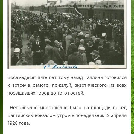
на
Балтийском
вокзале
в
Таллине
Восемьдесят пять лет тому назад Таллинн готовился
к встрече самого, пожалуй, экзотического из всех
посещавших город до того гостей.
Непривычно многолюдно было на площади перед
Балтийским вокзалом утром в понедельник, 2 апреля
1928 года.