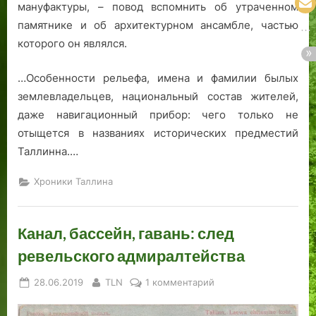
мануфактуры, – повод вспомнить об утраченном
памятнике и об архитектурном ансамбле, частью
которого он являлся.
…Особенности рельефа, имена и фамилии былых
землевладельцев, национальный состав жителей,
даже навигационный прибор: чего только не
отыщется в названиях исторических предместий
Таллинна.…
Хроники Таллина
Канал, бассейн, гавань: след
ревельского адмиралтейства
Posted
By
к
28.06.2019
TLN
1 комментарий
on
записи
Канал,