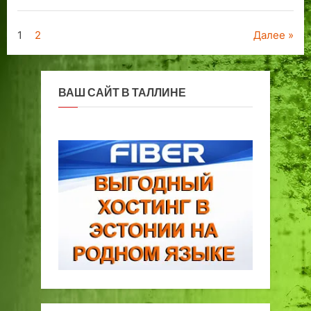
Пагинация
1
2
Далее
записей
ВАШ САЙТ В ТАЛЛИНЕ