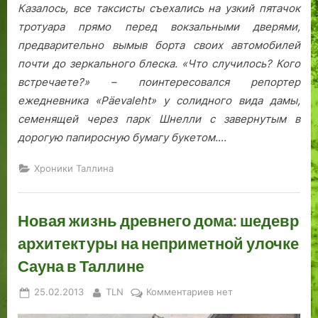
Казалось, все таксисты съехались на узкий пятачок
тротуара прямо перед вокзальными дверями,
предварительно вымыв борта своих автомобилей
почти до зеркального блеска. «Что случилось? Кого
встречаете?» – поинтересовался репортер
ежедневника «Päevaleht» у солидного вида дамы,
семенящей через парк Шнелли с завернутым в
дорогую папиросную бумагу букетом.
…
Хроники Таллина
Новая жизнь древнего дома: шедевр
архитектуры на неприметной улочке
Сауна в Таллине
Posted
By
к
25.02.2013
TLN
Комментариев
нет
on
записи