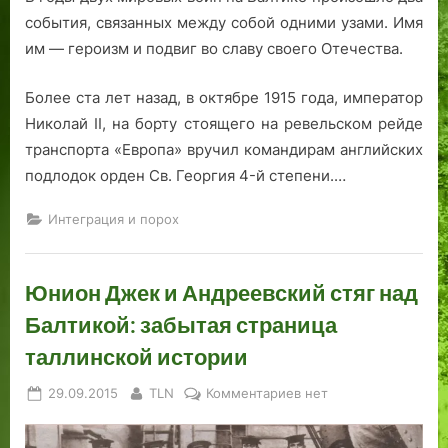
события, связанных между собой одними узами. Имя
им — героизм и подвиг во славу своего Отечества.
Более ста лет назад, в октябре 1915 года, император
Николай II, на борту стоящего на ревельском рейде
транспорта «Европа» вручил командирам английских
подлодок орден Св. Георгия 4-й степени.…
Интеграция и порох
Юнион Джек и Андреевский стяг над
Балтикой: забытая страница
таллинской истории
Posted
By
к
29.09.2015
TLN
Комментариев
нет
on
записи
Юнион