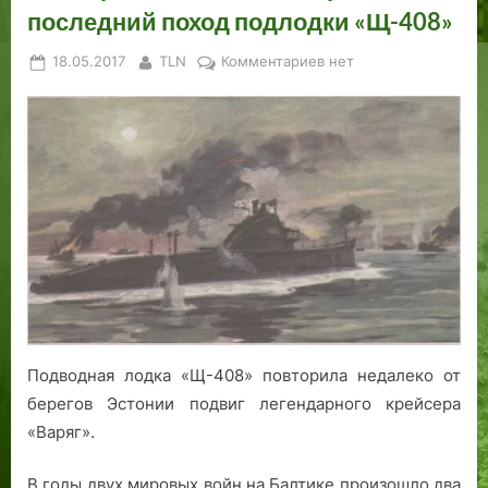
последний поход подлодки «Щ-408»
Posted
By
к
18.05.2017
TLN
Комментариев
нет
on
записи
Повторившая
подвиг
«Варяга»:
последний
поход
подлодки
«Щ-408»
Подводная лодка «Щ-408» повторила недалеко от
берегов Эстонии подвиг легендарного крейсера
«Варяг».
В годы двух мировых войн на Балтике произошло два