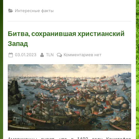
Интересные факты
Битва, сохранившая христианский
Запад
Posted
By
к
03.01.2023
TLN
Комментариев
нет
on
записи
Битва,
сохранившая
христианский
Запад