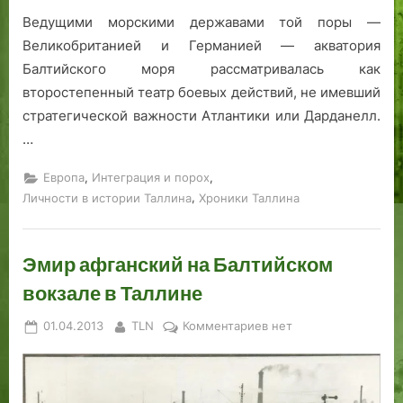
Ведущими морскими державами той поры —
Великобританией и Германией — акватория
Балтийского моря рассматривалась как
второстепенный театр боевых действий, не имевший
стратегической важности Атлантики или Дарданелл.
…
,
,
Европа
Интеграция и порох
,
Личности в истории Таллина
Хроники Таллина
Эмир афганский на Балтийском
вокзале в Таллине
Posted
By
к
01.04.2013
TLN
Комментариев
нет
on
записи
Эмир
афганский