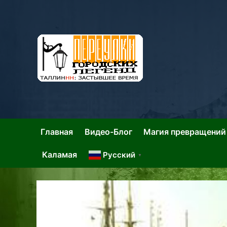
Skip
to
content
Та
Тал
Главная
Видео-Блог
Магия превращений
Каламая
Русский
▼