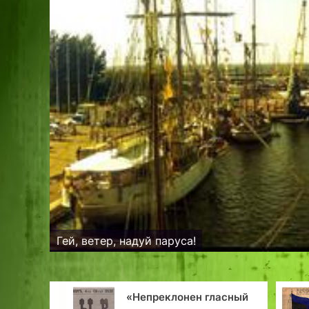
Гей, ветер, надуй паруса!
ким
«Непреклонен гласный