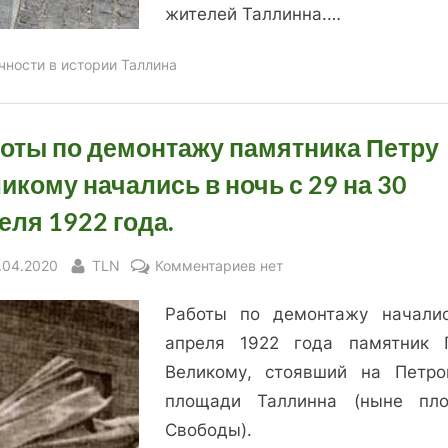
жителей Таллинна.…
чности в истории Таллина
оты по демонтажу памятника Петру
икому начались в ночь с 29 на 30
еля 1922 года.
sted
By
к
.04.2020
TLN
Комментариев
нет
записи
Работы по демонтажу начали
Работы
по
апреля 1922 года памятник 
демонтажу
Великому, стоявший на Петро
памятника
площади Таллинна (ныне пл
Петру
Свободы).
Великому