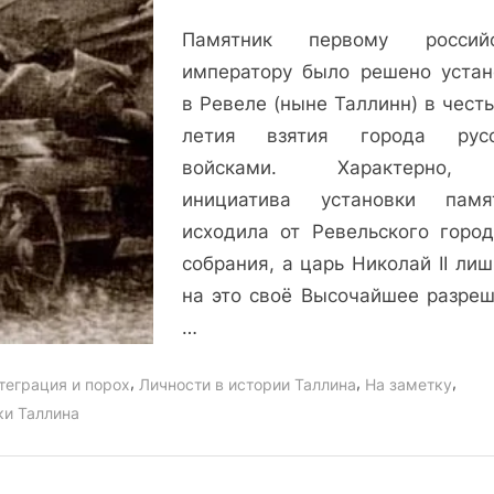
начались
Памятник первому российс
в
императору было решено устан
ночь
с
в Ревеле (ныне Таллинн) в чест
29
летия взятия города русс
на
войсками. Характерно,
30
инициатива установки памя
апреля
исходила от Ревельского город
1922
собрания, а царь Николай II ли
года.
на это своё Высочайшее разреш
…
,
,
,
теграция и порох
Личности в истории Таллина
На заметку
ки Таллина