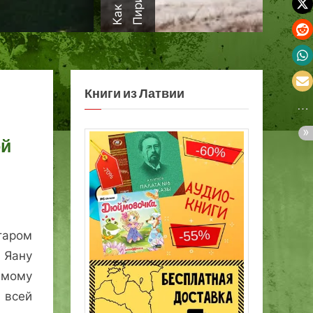
а
Книги из Латвии
ой
таром
 Яану
мому
 всей