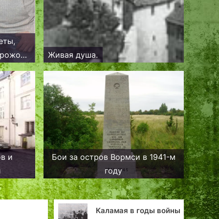
еты,
 рожок,
Живая душа.
ходки
ов и
Бои за остров Вормси в 1941-м
и
году
Каламая в годы войны
Се