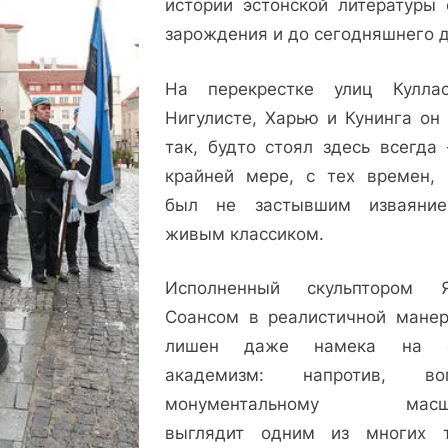
истории эстонской литературы 
городской
зарождения и до сегодняшнего д
истории
На перекрестке улиц Куллас
Нигулисте, Харью и Кунинга он 
так, будто стоял здесь всегда
крайней мере, с тех времен, 
был не застывшим изваяни
живым классиком.
Исполненный скульптором 
Соансом в реалистичной манер
лишен даже намека на с
академизм: напротив, воп
монументальному масшт
выглядит одним из многих 