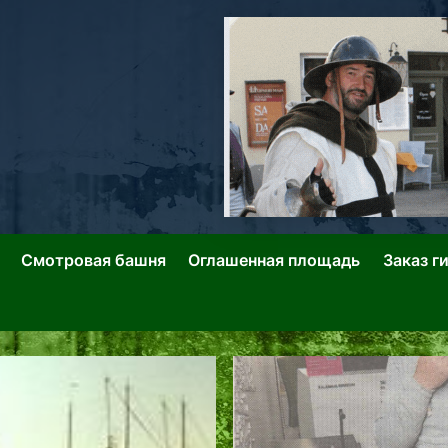
ллин: Переулки Городских Легенд
лин: Застывшее Время-|-
Смотровая башня
Оглашенная площадь
Заказ г