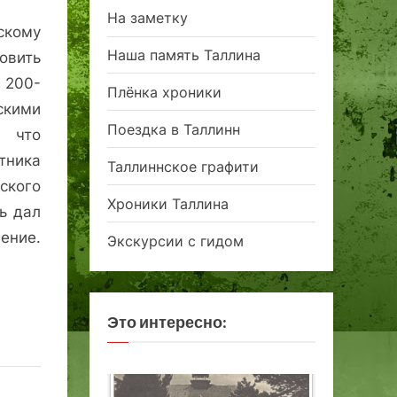
На заметку
кому
Наша память Таллина
овить
ь 200-
Плёнка хроники
кими
Поездка в Таллинн
 что
тника
Таллиннское графити
ского
Хроники Таллина
шь дал
ение.
Экскурсии с гидом
Это интересно: