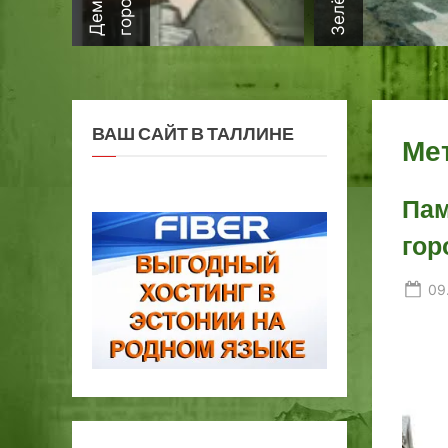
ВАШ САЙТ В ТАЛЛИНЕ
Ме
Пам
гор
Po
09
on