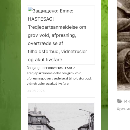
Защищено: Emne: HASTESAG!
Tredjepartsanmeldelse om grov vold,
afpresning, overtrædelse af tilholdsforbud,
vidnetrusler og akut livsfare
03.08.2026
Ин
Хрони