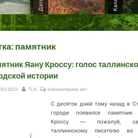
тка:
памятник
ятник Яану Кроссу: голос таллинск
одской истории
sted
By
к
.03.2022
TLN
Комментариев
нет
записи
С десяток дней тому назад в С
Памятник
Яану
городе появился памятник
Кроссу:
Кроссу — пожалуй, са
голос
таллиннскому писателю во
таллинской