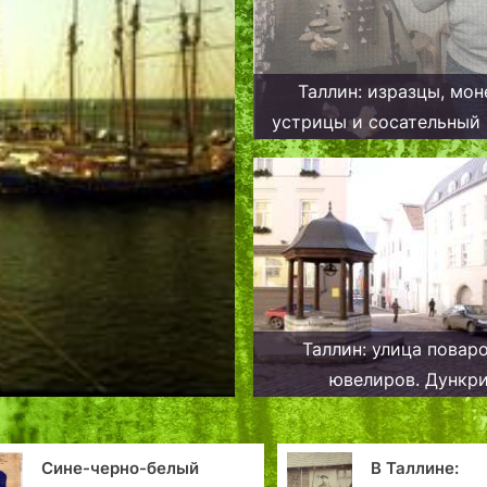
Таллин: изразцы, мон
устрицы и сосательный
— археологические на
Каламая.
Таллин: улица повар
ювелиров. Дункр
Сине-черно-белый
В Таллине: