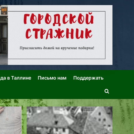
ида в Таллине
Письмо нам
Поддержать
Toggle
search
form