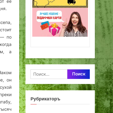
от ее
ня.
сепа,
стоит
 — по
когда
ем, а
Яаком
Найти:
е, он
ухой
реки
Рубрикаторъ
абу,
тысяч