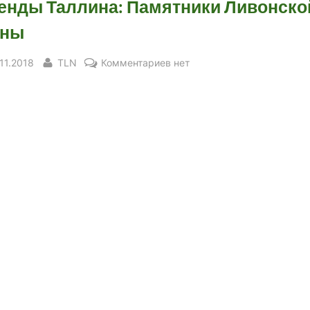
енды Таллина: Памятники Ливонско
йны
sted
By
к
.11.2018
TLN
Комментариев
нет
записи
Легенды
Таллина:
Памятники
Ливонской
войны