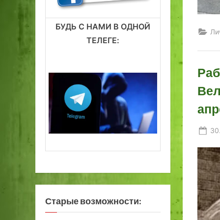
БУДЬ С НАМИ В ОДНОЙ
Ли
ТЕЛЕГЕ:
Раб
Вел
апр
Po
30
on
Старые возможности: