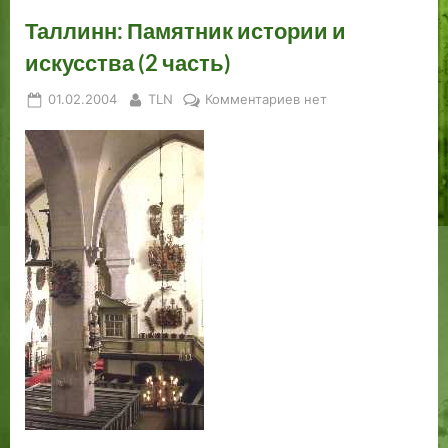
Таллинн: Памятник истории и
искусства (2 часть)
Posted
By
к
01.02.2004
TLN
Комментариев
нет
on
записи
Таллинн:
Памятник
истории
и
искусства
(2
часть)