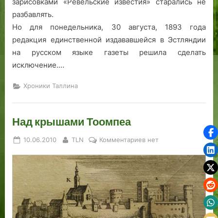
зарисовками «Ревельские известия» старались не
разбавлять.
Но для понедельника, 30 августа, 1893 года
редакция единственной издававшейся в Эстляндии
на русском языке газеты решила сделать
исключение.…
Хроники Таллина
Над крышами Тоомпеа
Posted
By
к
10.06.2010
TLN
Комментариев
нет
on
записи
Над
крышами
Тоомпеа