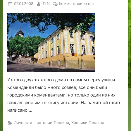
Posted
By
к
07.01.2008
TLN
Комментариев
нет
on
записи
«Помяни
мя,
Господи,
егда
приидеши,
в
царствие
Твое»
У этого двухэтажного дома на самом верху улицы
Коменданди было много хозяев, все они были
городскими комендантами, но только один из них
вписал свое имя в книгу истории. На памятной плите
написано:…
,
Личности в истории Таллина
Хроники Таллина