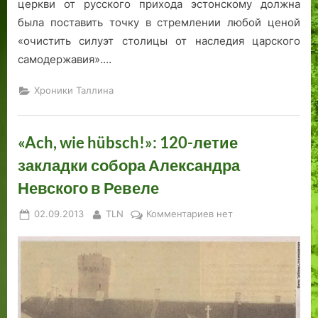
церкви от русского прихода эстонскому должна
была поставить точку в стремлении любой ценой
«очистить силуэт столицы от наследия царского
самодержавия».…
Хроники Таллина
«Ach, wie hübsch!»: 120-летие
закладки собора Александра
Невского в Ревеле
Posted
By
к
02.09.2013
TLN
Комментариев
нет
on
записи
«Ach,
wie
hübsch!»:
120-
летие