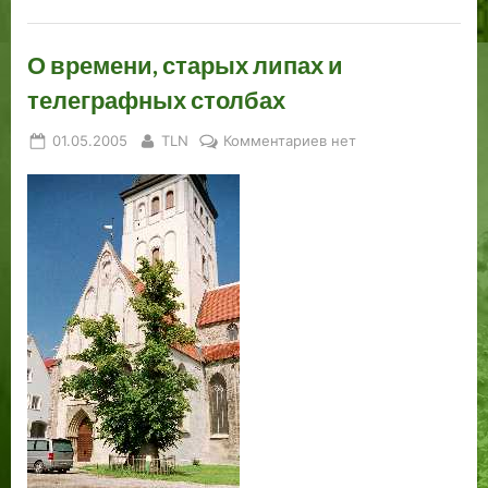
О времени, старых липах и
телеграфных столбах
Posted
By
к
01.05.2005
TLN
Комментариев
нет
on
записи
О
времени,
старых
липах
и
телеграфных
столбах