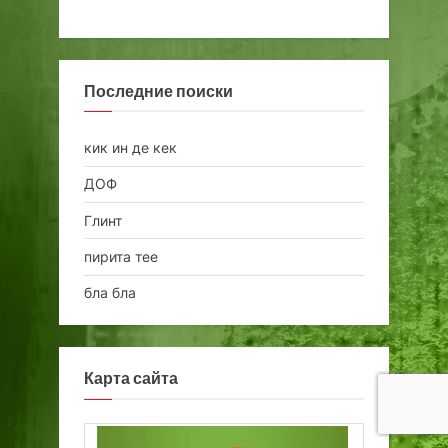
Последние поиски
кик ин де кек
ДОФ
Глинт
пирита тее
бла бла
Карта сайта