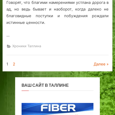
Говорят, что благими намерениями устлана дорога в
ад, но ведь бывает и наоборот, когда далеко не
благовидные поступки и побуждения рождали
истинные ценности.
…
Хроники Таллина
Пагинация
1
2
Далее
записей
ВАШ САЙТ В ТАЛЛИНЕ