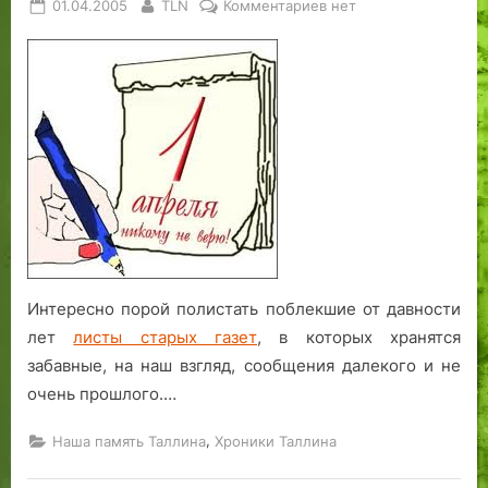
Posted
By
к
01.04.2005
TLN
Комментариев
нет
on
записи
Листая
старые
газеты
Интересно порой полистать поблекшие от давности
лет
листы старых газет
, в которых хранятся
забавные, на наш взгляд, сообщения далекого и не
очень прошлого.…
,
Наша память Таллина
Хроники Таллина