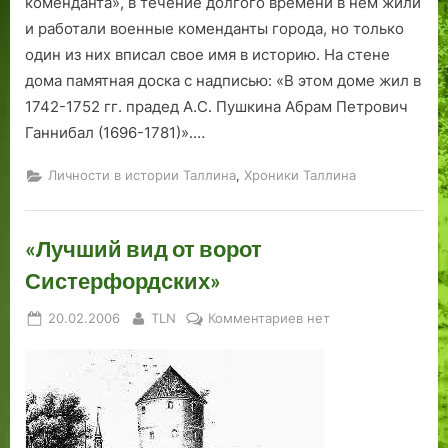
коменданта», в течение долгого времени в нем жили
и работали военные коменданты города, но только
один из них вписал свое имя в историю. На стене
дома памятная доска с надписью: «В этом доме жил в
1742-1752 гг. прадед А.С. Пушкина Абрам Петрович
Ганнибал (1696-1781)».…
,
Личности в истории Таллина
Хроники Таллина
«Лучший вид от ворот
Систерфордских»
Posted
By
к
20.02.2006
TLN
Комментариев
нет
on
записи
«Лучший
вид
от
ворот