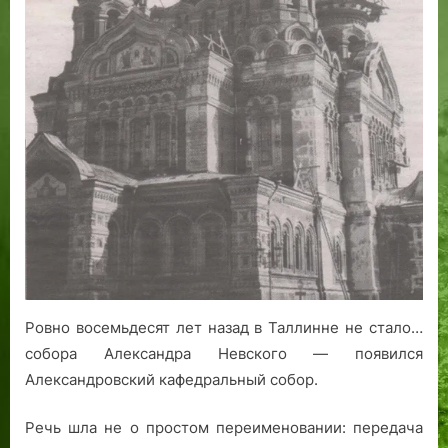
не
скорбите»:
как
собор
Александра
Невского
Александровским
собором
в
Ревеле
стал
Ровно восемьдесят лет назад в Таллинне не стало…
собора Александра Невского — появился
Александровский кафедральный собор.
Речь шла не о простом переименовании: передача