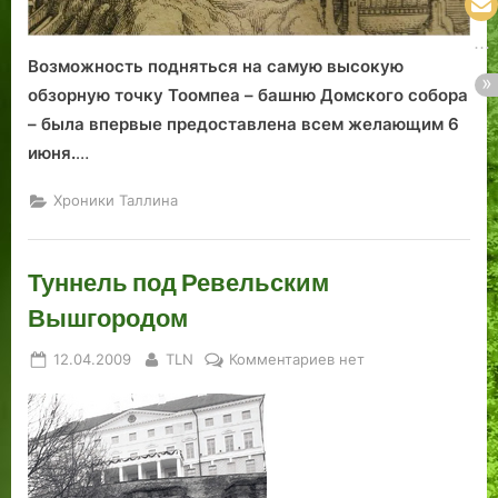
Возможность подняться на самую высокую
обзорную точку Тоомпеа – башню Домского собора
– была впервые предоставлена всем желающим 6
июня.
…
Хроники Таллина
Туннель под Ревельским
Вышгородом
Posted
By
к
12.04.2009
TLN
Комментариев
нет
on
записи
Туннель
под
Ревельским
Вышгородом