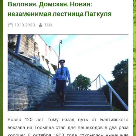
и
Л
о
Валовая, Домская, Новая:
г
е
незаменимая лестница Паткуля
а
н
ю
н
Posted
By
10.10.2023
TLN
т
о
on
с
г
я
о
.
Т
1
а
5
л
.1
л
1.
и
2
н
0
н
2
а
3
П
Ровно 120 лет тому назад путь от Балтийского
о
вокзала на Тоомпеа стал для пешеходов в два раза
л
н
короче: 6 октября 1903 года открылась нынешняя