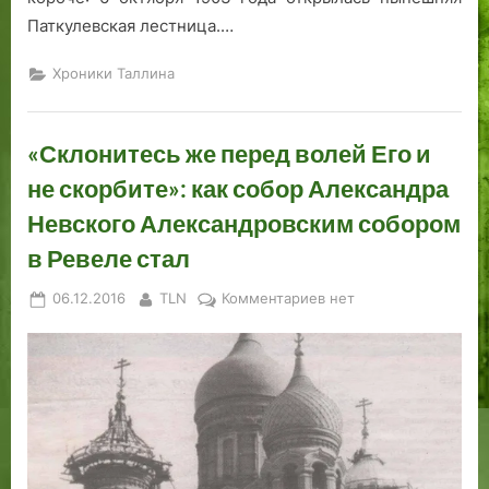
о
Паткулевская лестница.…
с
т
Хроники Таллина
ь
ю
н
«Склонитесь же перед волей Его и
а
не скорбите»: как собор Александра
р
Невского Александровским собором
у
с
в Ревеле стал
с
к
Posted
By
к
06.12.2016
TLN
Комментариев
нет
о
on
записи
м
«Склонитесь
же
#
перед
2
волей
Его
и