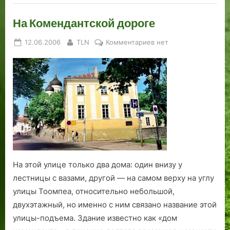
На Комендантской дороге
Posted
By
к
12.06.2006
TLN
Комментариев
нет
on
записи
На
Комендантской
дороге
На этой улице только два дома: один внизу у
лестницы с вазами, другой — на самом верху на углу
улицы Тоомпеа, относительно небольшой,
двухэтажный, но именно с ним связано название этой
улицы-подъема. Здание известно как «дом