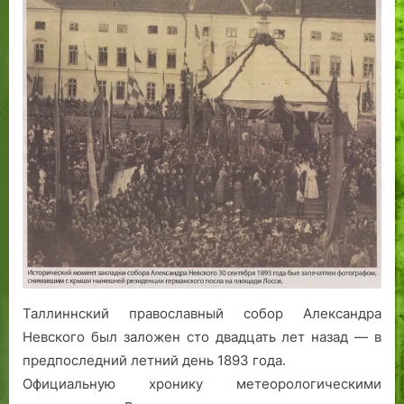
закладки
собора
Александра
Невского
в
Ревеле
Таллиннский православный собор Александра
Невского был заложен сто двадцать лет назад — в
предпоследний летний день 1893 года.
Официальную хронику метеорологическими