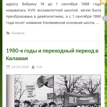
адресу Вабрику 18 до 1 сентября 1988 года
называлась XVIII восьмилетней школой, затем была
преобразована в девятилетнюю, а с 1 сентября 1990
года носит название Каламаяская основная школа. …
Каламая
1980-е годы и переходный период в
Каламая
Posted
By
29.04.2026
TLN
on