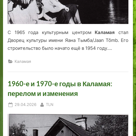
С 1965 года культурным центром
Каламая
стал
Дворец культуры имени Яана Тымба/Jaan Tõmb. Его
строительство было начато ещё в 1954 году.…
Каламая
1960-е и 1970-е годы в Каламая:
перелом и изменения
Posted
By
29.04.2026
TLN
on