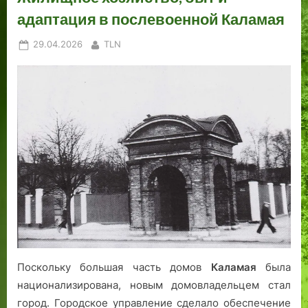
адаптация в послевоенной Каламая
Posted
By
29.04.2026
TLN
on
Поскольку большая часть домов
Каламая
была
национализирована, новым домовладельцем стал
город. Городское управление сделало обеспечение