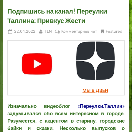
Подпишись на канал! Переулки
Таллина: Привкус Жести
Posted
By
к
22.04.2022
TLN
Комментариев
нет
Featured
on
записи
Подпишись
на
канал!
Переулки
Таллина:
Привкус
Жести
МЫ В ДЗЕН
Изначально видеоблог
«Переулки.Таллин»
задумывался обо всём интересном в городе.
Разумеется, с акцентом в старину, городские
байки и сказки. Несколько выпусков о