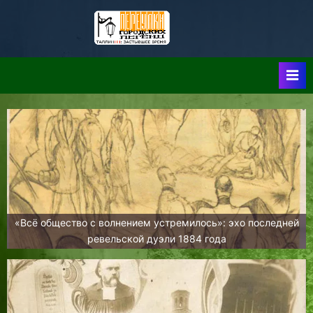
Skip
to
Таллин:
Таллин: Застывшее
content
Время-|-
Переулки
Городских
Легенд
«Всё общество с волнением устремилось»: эхо последней
ревельской дуэли 1884 года