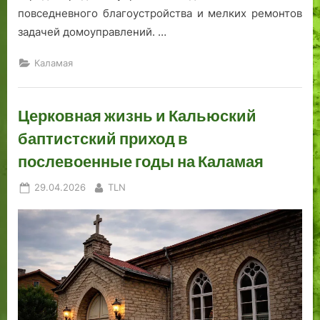
повседневного благоустройства и мелких ремонтов
задачей домоуправлений. …
Каламая
Церковная жизнь и Кальюский
баптистский приход в
послевоенные годы на Каламая
Posted
By
29.04.2026
TLN
on