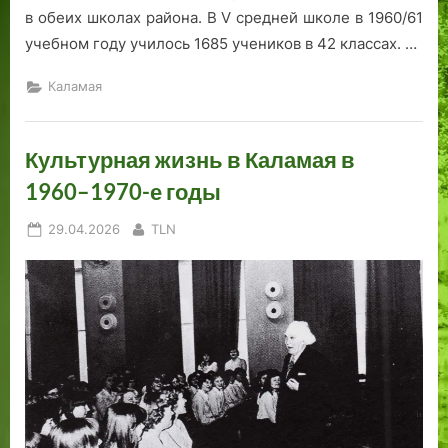
в обеих школах района. В V средней школе в 1960/61
учебном году училось 1685 учеников в 42 классах. …
Каламая
Культурная жизнь в Каламая в
1960–1970-е годы
Posted
By
29.04.2026
TLN
on