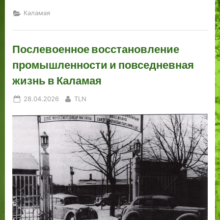
Каламая
Послевоенное восстановление
промышленности и повседневная
жизнь в Каламая
Posted
By
28.04.2026
TLN
on