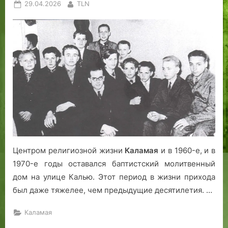
Posted
By
29.04.2026
TLN
on
Центром религиозной жизни
Каламая
и в 1960-е, и в
1970-е годы оставался баптистский молитвенный
дом на улице Калью. Этот период в жизни прихода
был даже тяжелее, чем предыдущие десятилетия. …
Каламая