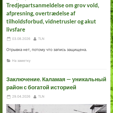
Tredjepartsanmeldelse om grov vold,
afpresning, overtrædelse af
tilholdsforbud, vidnetrusler og akut
livsfare
Posted
By
03.08.2026
TLN
on
Отрывка нет, потому что запись защищена.
На заметку
Заключение. Каламая — уникальный
район с богатой историей
Posted
By
29.04.2026
TLN
on