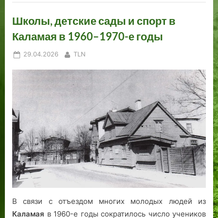
Школы, детские сады и спорт в
Каламая в 1960–1970-е годы
Posted
By
29.04.2026
TLN
on
В связи с отъездом многих молодых людей из
Каламая
в 1960-е годы сократилось число учеников