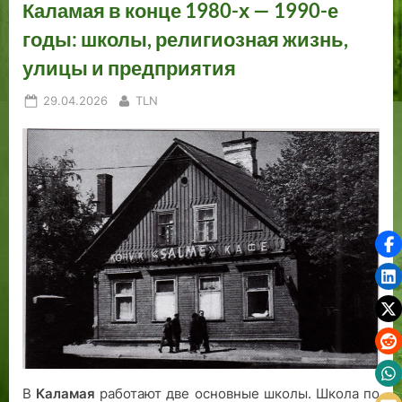
Каламая в конце 1980-х — 1990-е
годы: школы, религиозная жизнь,
улицы и предприятия
Posted
By
29.04.2026
TLN
on
В
Каламая
работают две основные школы. Школа по