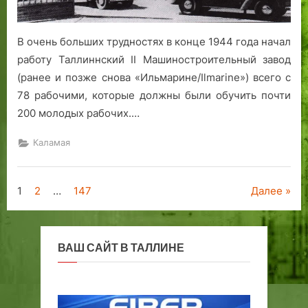
В очень больших трудностях в конце 1944 года начал
работу Таллиннский II Машиностроительный завод
(ранее и позже снова «Ильмарине/Ilmarine») всего с
78 рабочими, которые должны были обучить почти
200 молодых рабочих.…
Каламая
Пагинация
1
2
…
147
Далее
записей
ВАШ САЙТ В ТАЛЛИНЕ