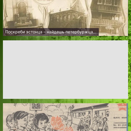
Поскреби эстонца – найдешь петербуржца…