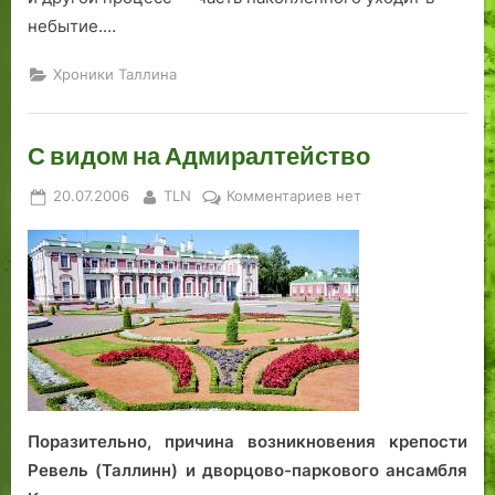
небытие.…
Хроники Таллина
С видом на Адмиралтейство
Posted
By
к
20.07.2006
TLN
Комментариев
нет
on
записи
С
видом
на
Адмиралтейство
Поразительно, причина возникновения крепости
Ревель (Таллинн) и дворцово-паркового ансамбля