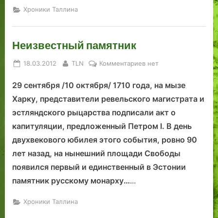
Хроники Таллина
Неизвестный памятник
Posted
By
к
18.03.2012
TLN
Комментариев
нет
on
записи
29 сентября /10 октября/ 1710 года, на мызе
Неизвестный
памятник
Харку, представители ревельского магистрата и
эстляндского рыцарства подписали акт о
капитуляции, предложенный Петром I. В день
двухвекового юбилея этого события, ровно 90
лет назад, на нынешний площади Свободы
появился первый и единственный в Эстонии
памятник русскому монарху…
…
Хроники Таллина