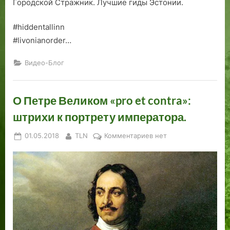
Городской Стражник. Лучшие гиды Эстонии.
б
у
#hiddentallinn
д
е
#livonianorder…
т
в
Видео-Блог
2
0
О Петре Великом «pro et contra»:
1
9
штрихи к портрету императора.
-
м
Posted
By
к
01.05.2018
TLN
Комментариев
нет
.
on
записи
О
Петре
Великом
«pro
et
contra»:
штрихи