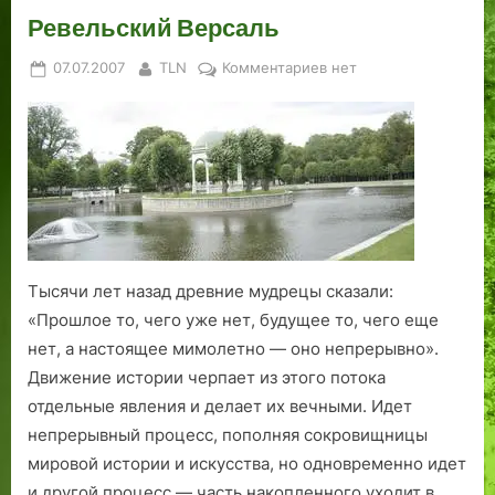
Ревельский Версаль
Posted
By
к
07.07.2007
TLN
Комментариев
нет
on
записи
Ревельский
Версаль
Тысячи лет назад древние мудрецы сказали:
«Прошлое то, чего уже нет, будущее то, чего еще
нет, а настоящее мимолетно — оно непрерывно».
Движение истории черпает из этого потока
отдельные явления и делает их вечными. Идет
непрерывный процесс, пополняя сокровищницы
мировой истории и искусства, но одновременно идет
и другой процесс — часть накопленного уходит в