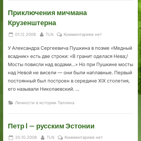
Приключения мичмана
Крузенштерна
Posted
By
к
01.12.2008
TLN
Комментариев
нет
on
записи
У Александра Сергеевича Пушкина в поэме «Медный
Приключения
мичмана
всадник» есть две строки: «В гранит оделася Нева;/
Крузенштерна
Мосты повисли над водами…» Но при Пушкине мосты
над Невой не висели — они были наплавные. Первый
постоянный был построен в середине ХIХ столетия,
его называли Николаевский. …
Личности в истории Таллина
Петр I — русским Эстонии
Posted
By
к
20.10.2008
TLN
Комментариев
нет