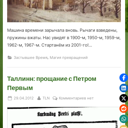
1967,
1986,
2000,
2001.
Машина времени зарычала вновь. Рычаги взведены,
пружины вжаты. Нас увидят в 1900-м, 1950-м, 1959-м,
1962-м, 1967-м. Стартанём из 2001-го!…
,
Застывшее Время
Магия превращений
Таллинн: прощание с Петром
Первым
Posted
By
к
29.04.2012
TLN
Комментариев
нет
on
записи
Таллинн:
прощание
с