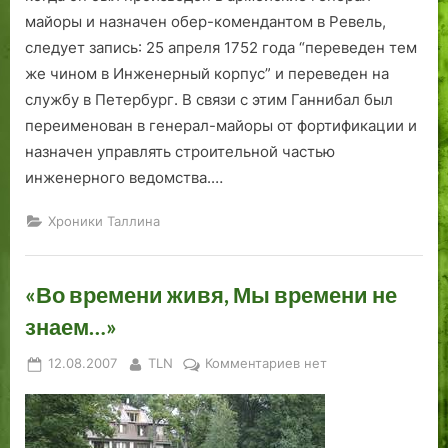
майоры и назначен обер-комендантом в Ревель,
следует запись: 25 апреля 1752 года “переведен тем
же чином в Инженерный корпус” и переведен на
службу в Петербург. В связи с этим Ганнибал был
переименован в генерал-майоры от фортификации и
назначен управлять строительной частью
инженерного ведомства.…
Хроники Таллина
«Во времени живя, Мы времени не
знаем…»
Posted
By
к
12.08.2007
TLN
Комментариев
нет
on
записи
«Во
времени