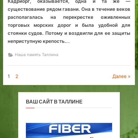
Кадриорг, оказывается, одна и та же —
существование рядом гавани. Она в течение веков
располагалась на перекрестке оживленных
торговых морских дорог и была удобной для
стоянки судов. Потому и воздвигли для ее защиты
неприступную крепость.
…
Наша память Таллина
Пагинация
1
2
Далее
записей
ВАШ САЙТ В ТАЛЛИНЕ