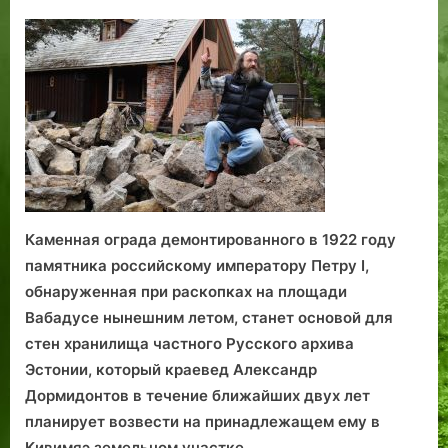
on
записи
Петр
I
—
русским
Эстонии
Каменная ограда демонтированного в 1922 году
памятника российскому императору Петру I,
обнаруженная при раскопках на площади
Вабадусе нынешним летом, станет основой для
стен хранилища частного Русского архива
Эстонии, который краевед Александр
Дормидонтов в течение ближайших двух лет
планирует возвести на принадлежащем ему в
Кивимяэ земельном участке.
…