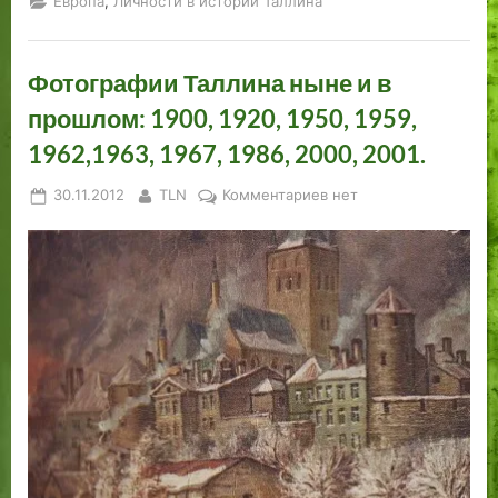
,
Европа
Личности в истории Таллина
Фотографии Таллина ныне и в
прошлом: 1900, 1920, 1950, 1959,
1962,1963, 1967, 1986, 2000, 2001.
Posted
By
к
30.11.2012
TLN
Комментариев
нет
on
записи
Фотографии
Таллина
ныне
и
в
прошлом:
1900,
1920,
1950,
1959,
1962,1963,