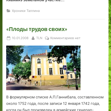
Хроники Таллина
«Плоды трудов своих»
Posted
By
к
10.01.2008
TLN
Комментариев
нет
on
записи
«Плоды
трудов
своих»
В формулярном списке А.П.Ганнибала, составленном
около 1752 года, после записи 12 января 1742 года,
когда он был произведен в армейские генерал-