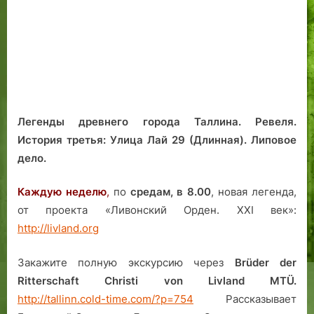
и
о
и
н
р
н
е
е
е
н
в
2
0
Легенды древнего города Таллина. Ревеля.
0
История третья: Улица Лай 29 (Длинная). Липовое
7
дело.
,
у
н
Каждую неделю
,
по
средам, в 8.00
, новая легенда,
и
от проекта «Ливонский Орден. XXI век»:
ч
http://livland.org
т
о
Закажите полную экскурсию через
Brüder der
ж
Ritterschaft Christi von Livland MTÜ.
е
http://tallinn.cold-time.com/?p=754
Рассказывает
н