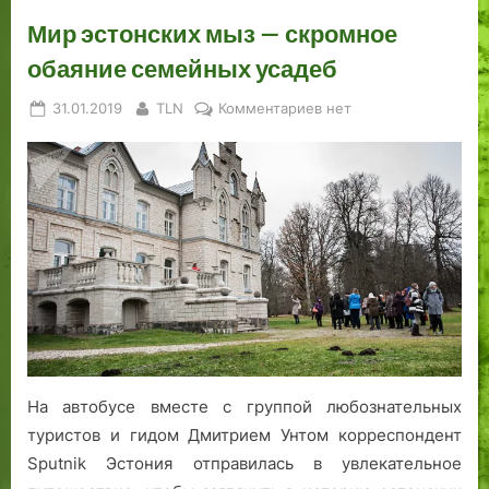
Мир эстонских мыз — скромное
обаяние семейных усадеб
Posted
By
к
31.01.2019
TLN
Комментариев
нет
on
записи
Мир
эстонских
мыз
—
скромное
обаяние
семейных
усадеб
На автобусе вместе с группой любознательных
туристов и гидом Дмитрием Унтом корреспондент
Sputnik Эстония отправилась в увлекательное