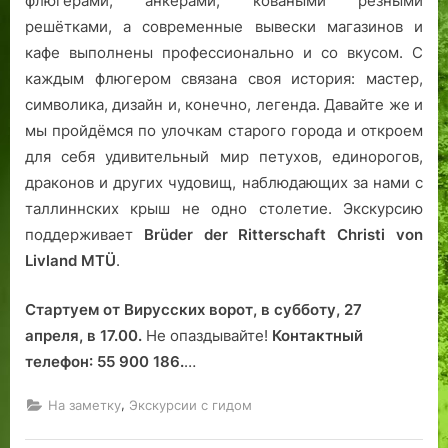
флюгерами, анкерами, коваными резными
решётками, а современные вывески магазинов и
кафе выполнены профессионально и со вкусом. С
каждым флюгером связана своя история: мастер,
символика, дизайн и, конечно, легенда. Давайте же и
мы пройдёмся по улочкам старого города и откроем
для себя удивительный мир петухов, единорогов,
драконов и других чудовищ, наблюдающих за нами с
таллиннских крыш не одно столетие. Экскурсию
поддерживает
Brüder der Ritterschaft Christi von
Livland MTÜ
.
Стартуем от Вирусских ворот, в субботу, 27
апреля, в 17.00.
Не опаздывайте!
Контактный
телефон: 55 900 186.
…
,
На заметку
Экскурсии с гидом