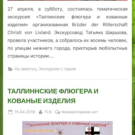
27 апреля, в субботу, состоялась тематическая
экскурсия «Таллинские флюгера и кованные
изделия» организованная Brüder der Ritterschaft
Christi von Livland. Экскурсовод Татьяна Ширшова,
провела участников, а собралось их восемь человек,
по улицам нижнего города, приоткрыв любопытные
страницы истории.…
,
На заметку
Экскурсии с гидом
ТАЛЛИННСКИЕ ФЛЮГЕРА И
КОВАНЫЕ ИЗДЕЛИЯ
Posted
By
к
15.04.2019
TLN
Комментариев
нет
on
записи
ТАЛЛИННСКИЕ
ФЛЮГЕРА