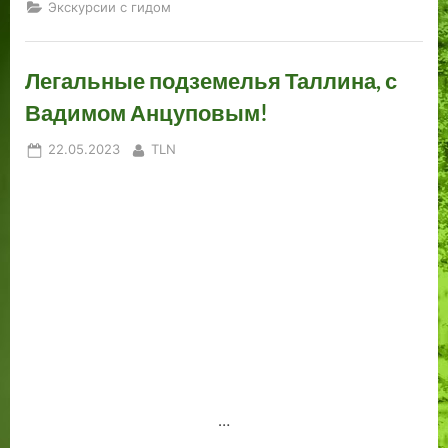
Экскурсии с гидом
Легальные подземелья Таллина, с
Вадимом Анцуповым!
Posted
By
22.05.2023
TLN
on
…