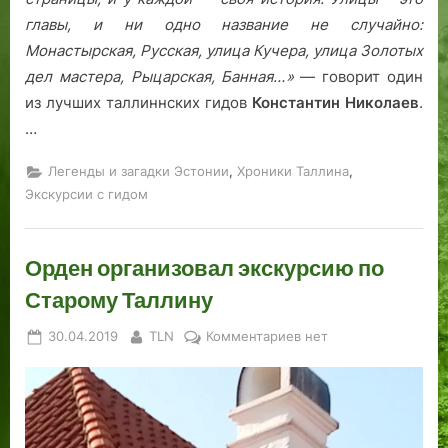
главы, и ни одно название не случайно:
Монастырская, Русская, улица Кучера, улица Золотых
дел мастера, Рыцарская, Банная…»
— говорит один
из лучших таллиннских гидов
Константин Николаев
.
…
,
,
Легенды и загадки Эстонии
Хроники Таллина
Экскурсии с гидом
Орден организовал экскурсию по
Старому Таллину
Posted
By
к
30.04.2019
TLN
Комментариев
нет
on
записи
Орден
организовал
экскурсию
по