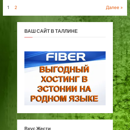
Пагинация
1
2
Далее
записей
ВАШ САЙТ В ТАЛЛИНЕ
Вкус Жести