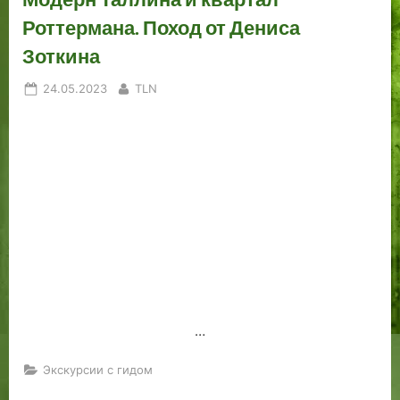
р
а
Роттермана. Поход от Дениса
е
д
Зоткина
д
.
л
Posted
By
24.05.2023
TLN
а
on
г
а
ю
т
…
Экскурсии с гидом