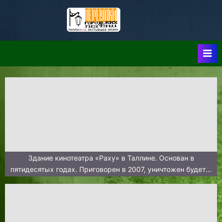
Skip
to
Таллин:
Таллин: Застывшее
content
Время-|-
Переулки
Городских
Легенд
Здание кинотеатра «Раху» в Таллине. Основан в
пятидесятых годах. Приговорен в 2007, уничтожен будет в
2019-м.