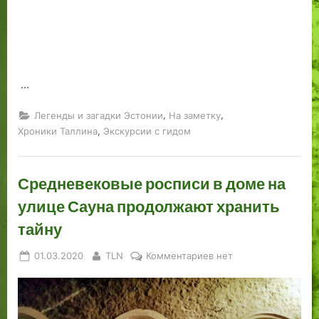
XII
век.
Колывань,
Ревель.
Константин
…
Николаев
,
,
Легенды и загадки Эстонии
На заметку
,
Хроники Таллина
Экскурсии с гидом
Средневековые росписи в доме на
улице Сауна продолжают хранить
тайну
Posted
By
к
01.03.2020
TLN
Комментариев
нет
on
записи
Средневековые
росписи
в