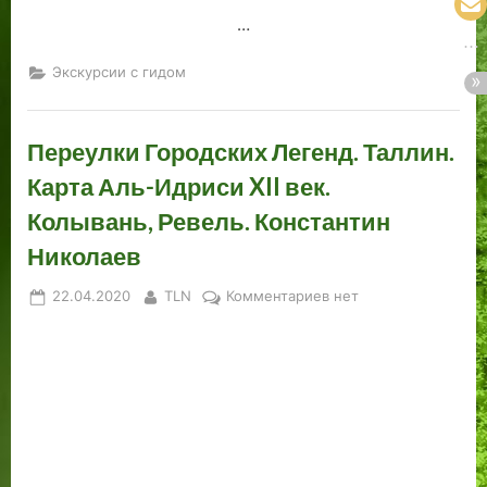
…
Экскурсии с гидом
Переулки Городских Легенд. Таллин.
Карта Аль-Идриси XII век.
Колывань, Ревель. Константин
Николаев
Posted
By
к
22.04.2020
TLN
Комментариев
нет
on
записи
Переулки
Городских
Легенд.
Таллин.
Карта
Аль-
Идриси