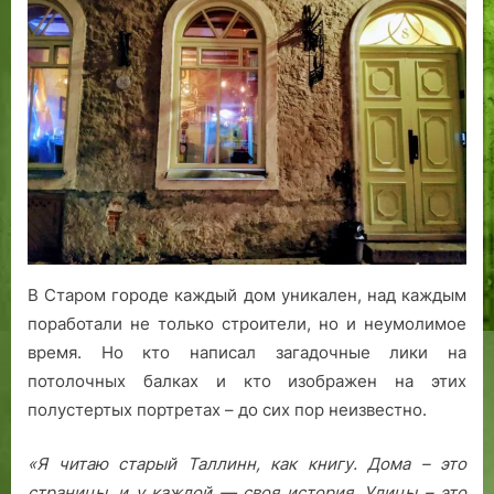
доме
на
улице
Сауна
продолжают
хранить
тайну
В Старом городе каждый дом уникален, над каждым
поработали не только строители, но и неумолимое
время. Но кто написал загадочные лики на
потолочных балках и кто изображен на этих
полустертых портретах – до сих пор неизвестно.
«Я читаю старый Таллинн, как книгу. Дома – это
страницы, и у каждой — своя история. Улицы – это