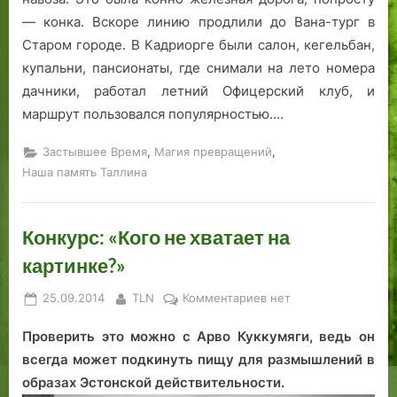
— конка. Вскоре линию продлили до Вана-тург в
Старом городе. В Кадриорге были салон, кегельбан,
купальни, пансионаты, где снимали на лето номера
дачники, работал летний Офицерский клуб, и
маршрут пользовался популярностью.…
,
,
Застывшее Время
Магия превращений
Наша память Таллина
Конкурс: «Кого не хватает на
картинке?»
Posted
By
к
25.09.2014
TLN
Комментариев
нет
on
записи
Проверить это можно с Арво Куккумяги, ведь он
Конкурс:
«Кого
всегда может подкинуть пищу для размышлений в
не
образах Эстонской действительности.
хватает