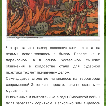
на
землю»:
охота
на
ведьм
в
былом
Ревеле
Четыреста лет назад словосочетание «охота на
ведьм» использовалось в былом Ревеле не в
переносном, а в самом буквальном смысле:
обвинения в колдовстве стали для судебной
практики тех лет привычным делом.
Семнадцатое столетие начиналось на территории
современной Эстонии непросто, если не сказать —
мучительно.
Выжженные и вытоптанные в годы Ливонской войны
поля зарастали сорняком. Несколько зим выдалось