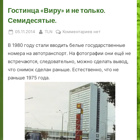
Гостинца «Виру» и не только.
Семидесятые.
Posted
By
к
05.11.2014
TLN
Комментариев
нет
on
записи
В 1980 году стали вводить белые государственные
Гостинца
«Виру»
номера на автотранспорт. На фотографии они ещё не
и
встречаются, следовательно, можно сделать вывод,
не
что снимок сделан раньше. Естественно, что не
только.
раньше 1975 года.
Семидесятые.