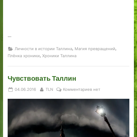
ОДИН
РАЗ
УВИДЕТЬ»
…
,
,
Личности в истории Таллина
Магия превращений
,
Плёнка хроники
Хроники Таллина
Чувствовать Таллин
Posted
By
к
04.06.2016
TLN
Комментариев
нет
on
записи
Чувствовать
Таллин