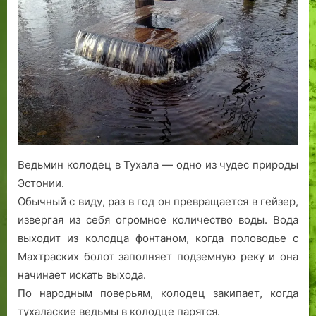
Тухала.
Эстония
Ведьмин колодец в Тухала — одно из чудес природы
Эстонии.
Обычный с виду, раз в год он превращается в гейзер,
извергая из себя огромное количество воды. Вода
выходит из колодца фонтаном, когда половодье с
Махтраских болот заполняет подземную реку и она
начинает искать выхода.
По народным поверьям, колодец закипает, когда
тухалаские ведьмы в колодце парятся.