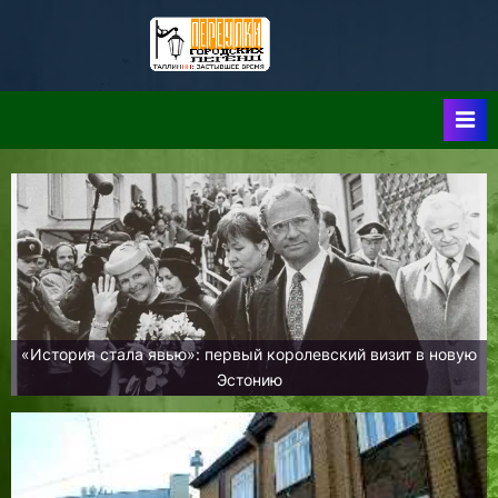
Skip
to
Таллин:
Таллин: Застывшее
content
Время-|-
Переулки
Городских
Легенд
«История стала явью»: первый королевский визит в новую
Эстонию