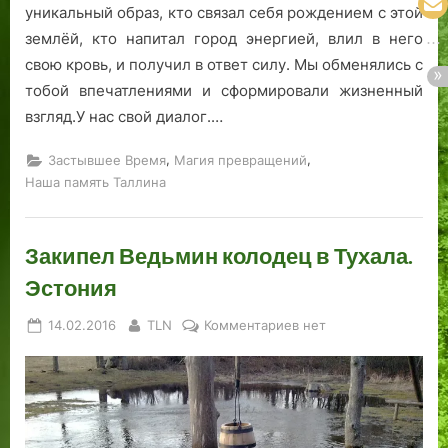
уникальный образ, кто связал себя рождением с этой
землёй, кто напитал город энергией, влил в него
свою кровь, и получил в ответ силу. Мы обменялись с
тобой впечатлениями и сформировали жизненный
взгляд.У нас свой диалог.…
,
,
Застывшее Время
Магия превращений
Наша память Таллина
Закипел Ведьмин колодец в Тухала.
Эстония
Posted
By
к
14.02.2016
TLN
Комментариев
нет
on
записи
Закипел
Ведьмин
колодец
в