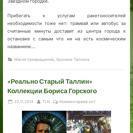
Звездном городке.
Прибегать к услугам ракетоносителей
необходимости тоже нет: трамвай или автобус за
считанные минуты доставит из центра города к
остановке с самым что ни на есть космическим
названием.…
,
Магия превращений
Хроники Таллина
«Реально Старый Таллин»
Коллекции Бориса Горского
Posted
By
к
22.11.2014
TLN
Комментариев
нет
on
записи
«Реально
Старый
Таллин»