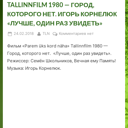
TALLINNFILM 1980 — ГОРОД,
КОТОРОГО НЕТ. ИГОРЬ КОРНЕЛЮК
«ЛУЧШЕ, ОДИН РАЗ УВИДЕТЬ»
Posted
By
к
24.02.2018
TLN
Комментариев
нет
on
записи
Фильм «Parem üks kord näha» Tallinnfilm 1980 —
ФИЛЬМ
«PAREM
Город, которого нет. «Лучше, один раз увидеть».
ÜKS
Режиссер: Семён Школьников, Вечная ему Память!
KORD
Музыка: Игорь Корнелюк.
NÄHA»
TALLINNFILM
1980
—
ГОРОД,
КОТОРОГО
НЕТ.
ИГОРЬ
КОРНЕЛЮК
«ЛУЧШЕ,