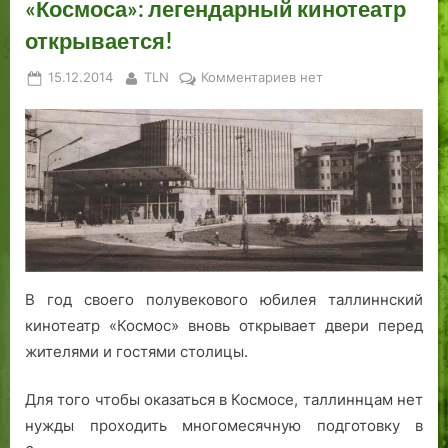
«Космоса»: легендарный кинотеатр
открывается!
Posted
By
к
15.12.2014
TLN
Комментариев
нет
on
записи
Новая
орбита
таллиннского
«Космоса»:
легендарный
кинотеатр
открывается!
В год своего полувекового юбилея таллиннский
кинотеатр «Космос» вновь открывает двери перед
жителями и гостями столицы.
Для того чтобы оказаться в Космосе, таллиннцам нет
нужды проходить многомесячную подготовку в