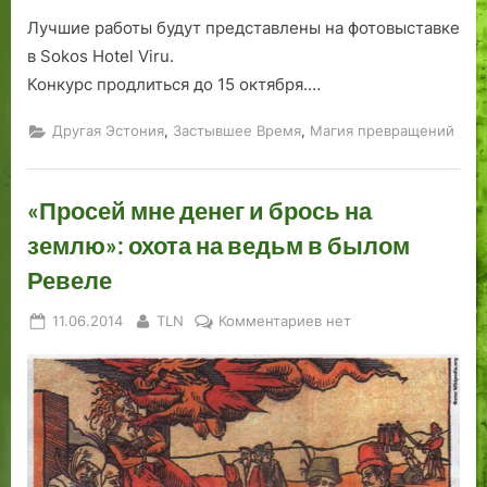
Лучшие работы будут представлены на фотовыставке
в Sokos Hotel Viru.
Конкурс продлиться до 15 октября.…
,
,
Другая Эстония
Застывшее Время
Магия превращений
«Просей мне денег и брось на
землю»: охота на ведьм в былом
Ревеле
Posted
By
к
11.06.2014
TLN
Комментариев
нет
on
записи
«Просей
мне
денег
и
брось