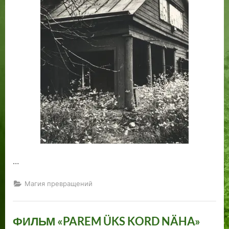
после…
Шестидесятые
годы.
…
Магия превращений
ФИЛЬМ «PAREM ÜKS KORD NÄHA»