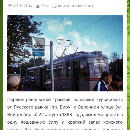
Posted
By
к
05.11.2014
TLN
Комментариев
нет
on
записи
Таллинский
трамвай
вчера
и
сегодня
Первый ревельский трамвай, начавший курсировать
от Русского рынка (пл. Виру) к Салонной улице (ул.
Вейценберги) 22 августа 1888 года, имел мощность в
одну лошадиную силу и крепкий запах конского
навоза. Это была конно-железная дорога, попросту