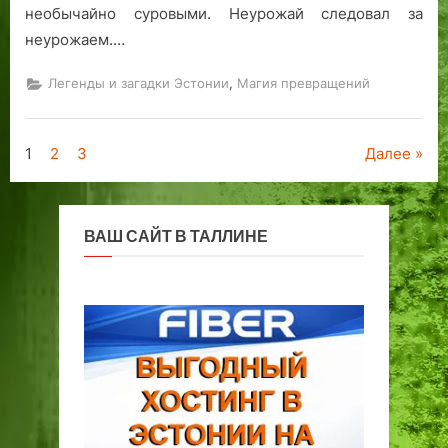
необычайно суровыми. Неурожай следовал за
неурожаем.…
,
Легенды и загадки Эстонии
Магия превращений
Пагинация
1
2
3
Далее
записей
ВАШ САЙТ В ТАЛЛИНЕ