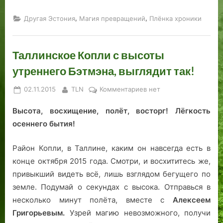
,
,
Другая Эстония
Магия превращений
Плёнка хроники
Таллинское Копли с высоты
утреннего Бэтмэна, выглядит так!
Posted
By
к
02.11.2015
TLN
Комментариев
нет
on
записи
Высота, восхищение, полёт, восторг! Лёгкость
Таллинское
Копли
осеннего бытия!
с
высоты
Район Копли, в Таллине, каким он навсегда есть в
утреннего
конце октября 2015 года. Смотри, и восхититесь же,
Бэтмэна,
привыкший видеть всё, лишь взглядом бегущего по
выглядит
земле. Подумай о секундах с высока. Отправься в
так!
несколько минут полёта, вместе с
Алексеем
Григорьевым.
Узрей магию невозможного, получи