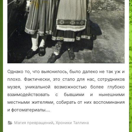
ь
М
и
с
о
м
к
н
е
и
ы
н
й
Л
и
л
и
Т
и
з
а
с
ы
л
т
л
о
и
к
н
Однако то, что выяснилось, было далеко не так уж и
»
н
плохо. Фактически, это стало для нас, сотрудников
:
музея, уникальной возможностью более глубоко
г
взаимодействовать с бывшими и нынешними
а
местными жителями, собирать от них воспоминания
з
и фотоматериалы.…
е
т
,
Магия превращений
Хроники Таллина
ы
г