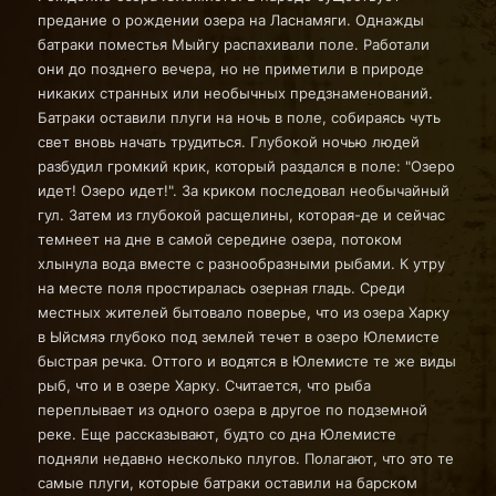
предание о рождении озера на Ласнамяги. Однажды
батраки поместья Мыйгу распахивали поле. Работали
они до позднего вечера, но не приметили в природе
никаких странных или необычных предзнаменований.
Батраки оставили плуги на ночь в поле, собираясь чуть
свет вновь начать трудиться. Глубокой ночью людей
разбудил громкий крик, который раздался в поле: "Озеро
идет! Озеро идет!". За криком последовал необычайный
гул. Затем из глубокой расщелины, которая-де и сейчас
темнеет на дне в самой середине озера, потоком
хлынула вода вместе с разнообразными рыбами. К утру
на месте поля простиралась озерная гладь. Среди
местных жителей бытовало поверье, что из озера Харку
в Ыйсмяэ глубоко под землей течет в озеро Юлемисте
быстрая речка. Оттого и водятся в Юлемисте те же виды
рыб, что и в озере Харку. Считается, что рыба
переплывает из одного озера в другое по подземной
реке. Еще рассказывают, будто со дна Юлемисте
подняли недавно несколько плугов. Полагают, что это те
самые плуги, которые батраки оставили на барском