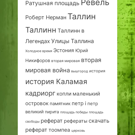
Ревель
Ратушная площадь
Таллин
Роберт Нерман
Таллинн
Таллинн в
Улицы Таллина
Легендах
Эстония
Юрий
Холодное время
вторая
Никифоров
вторая мировая
мировая война
история
вышгород
история Каламая
кадриорг
маленький
копли
островок
петр i
петр
памятник
великий
пирита
площадь победы
площадь
реферат
скачать
рефераты
свободы
реферат
тоомпеа
церковь