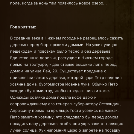
поле, когда за ночь там появилось новое озеро...
Говорят так:
В средние века в Нижнем городе не разрешалось сажать
деревья перед бюргерскими домами. На узких улицах
пешеходам и повозкам было тесно и без деревьев.
Единственные деревья, растущие в Нижнем городе
прямо на тротуаре, - две старые высокие липы перед
домом на улице Лай, 29. Существует предание о
привилегии сажать деревья, которой царь Петр наделил
хозяина дома, бургомистра Иоанна Хука. Обычно Петр
заходил бургомистру, чтобы отведать пива и кофе.
Однажды хозяйка дома подала кофе царю и
сопровождавшему его генерал-губернатору Эстляндии,
Апраксину прямо на крыльце. Гости уселись на лавках.
Петр заметил хозяину, что следовало бы перед домом
посадить пару деревьев, чтобы они укрывали от палящих
лучей солнца. Хук напомнил царю о запрете на посадку