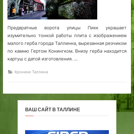
о
е
м
с
т
в
Предвратные ворота улицы Пикк украшает
а
изумительно тонкой работы плита с изображением
малого герба города Таллинна, вырезанная резчиком
по камню Гертом Конингком. Внизу герба находится
картуш с датой изготовления. …
Хроники Таллина
ВАШ САЙТ В ТАЛЛИНЕ