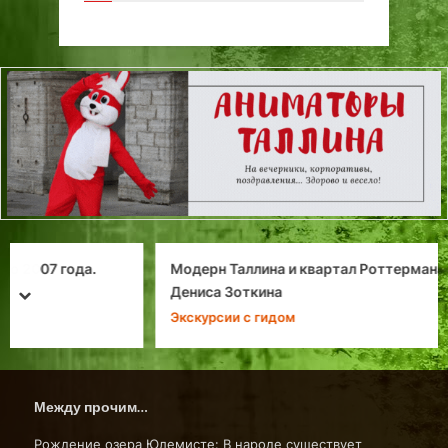
Модерн Таллина и квартал Роттермана. Поход от
Дениса Зоткина
prev
next
Экскурсии с гидом
Между прочим…
Рождение озера Юлемисте: В народе существует