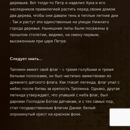
деревьев. Вот тогда-то Петр и наделил Хука и его
наследников привилегией растить перед своим домом
два дерева, чтобы они давали тень в теплые летние дни
. Так и растут эти единственные на улицах Нижнего
города деревья. Нынешние липы были посажены в
прошлом столетии, видимо, на смену первым,
высаженным при царе Петре.
Следует знать…
Таллинн имеет свой флаг - с тремя голубыми и тремя
белыми полосками, он был частично заимствован из
древнего датского флага. Как гласит легенда, флаг упал с
небес после битвы за крепость Таллинна. Однако, другая
легенда утверждает, что упавший с неба флаг, был
дарован Господом Богом датчанам, и с тех самых пор,
стал государственным флагом Дании: белый
опрокинутый крест на красном фоне.