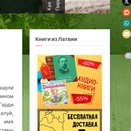
а
Книги из Латвии
арли
лином
Гарди
жалуй,
 имя
стему