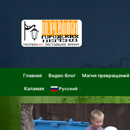
Skip
to
content
Та
Тал
Главная
Видео-Блог
Магия превращений
Каламая
Русский
▼