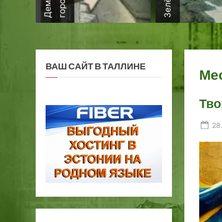
ВАШ САЙТ В ТАЛЛИНЕ
Ме
Тво
Po
28
on