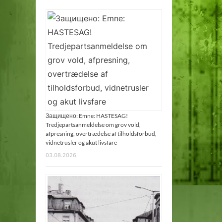
Защищено: Emne: HASTESAG!
Tredjepartsanmeldelse om grov vold,
afpresning, overtrædelse af tilholdsforbud,
vidnetrusler og akut livsfare
03.08.2026