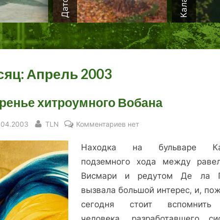
сяц:
Апрель 2003
ренье хитроумного Вобана
sted
By
к
.04.2003
TLN
Комментариев
нет
записи
Находка на бульваре Ка
Творенье
хитроумного
подземного хода между раве
Вобана
Висмари и редутом Де ла 
вызвала большой интерес, и, по
сегодня стоит вспомнить
человека, разработавшего си