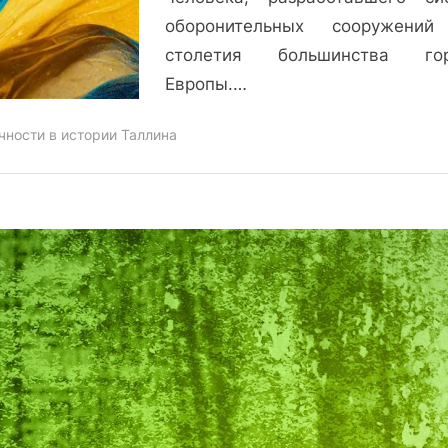
оборонительных сооружений
столетия большинства гор
Европы.…
чности в истории Таллина