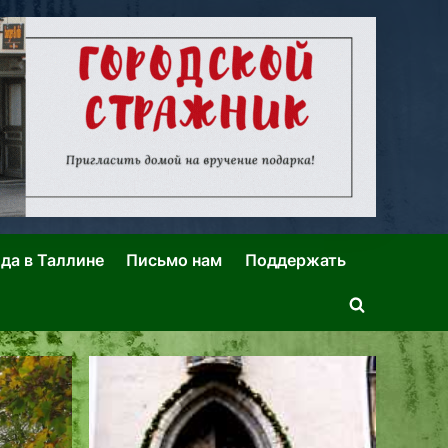
ида в Таллине
Письмо нам
Поддержать
Toggle
search
form