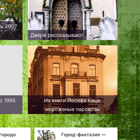
нь 2007
.
Двери рассказывают
о 1995
Из книги Йосефа Каца:
мороженые паровозы
городе
Город-фантазия —
Ст