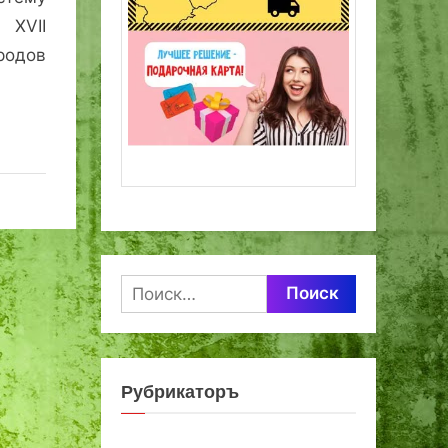
 ХVII
одов
Найти:
Рубрикаторъ