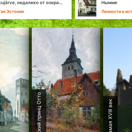
kujärve, недалеко от озера
Нымме
ку в черте Таллина
гая Эстония
Личности в ис
Таллина
Датский принц Отто
Каламая XVIII век