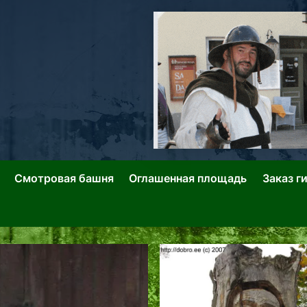
ллин: Переулки Городских Легенд
лин: Застывшее Время-|-
Смотровая башня
Оглашенная площадь
Заказ г