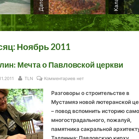
сяц:
Ноябрь 2011
лин: Мечта о Павловской церкви
sted
By
к
11.2011
TLN
Комментариев
нет
записи
Разговоры о строительстве в
Таллин:
Мечта
Мустамяэ новой лютеранской ц
о
– повод вспомнить историю само
Павловской
многострадального, пожалуй,
церкви
памятника сакральной архитек
Таллинна: Павловскую кирху.
…