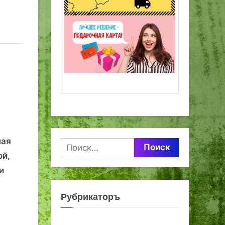
ная
Найти:
ой,
и
Рубрикаторъ