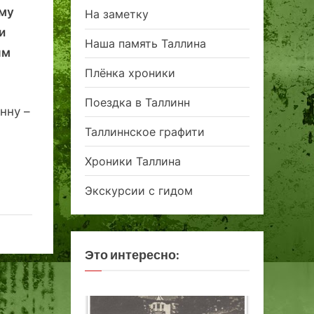
ому
На заметку
и
Наша память Таллина
ым
Плёнка хроники
Поездка в Таллинн
нну –
Таллиннское графити
Хроники Таллина
Экскурсии с гидом
Это интересно: