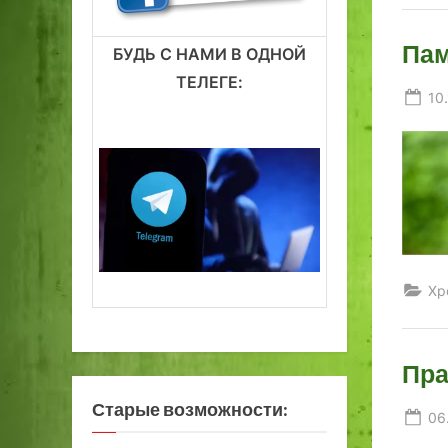
Пам
БУДЬ С НАМИ В ОДНОЙ
ТЕЛЕГЕ:
Po
10.
on
Хр
Пра
Старые возможности:
Po
06
on