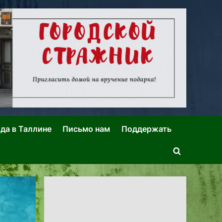
ида в Таллине
Письмо нам
Поддержать
Toggle
search
form