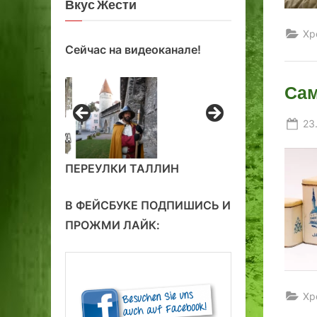
Вкус Жести
Хр
Сейчас на видеоканале!
Сам
Po
23
on
ПЕРЕУЛКИ ТАЛЛИН
В ФЕЙСБУКЕ ПОДПИШИСЬ И
ПРОЖМИ ЛАЙК:
Хр