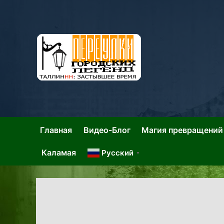
Skip
to
content
Та
Тал
Главная
Видео-Блог
Магия превращений
Каламая
Русский
▼