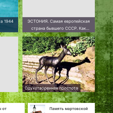
та 1944
ЭСТОНИЯ. Самая европейская
страна бывшего СССР. Как
живут люди в Таллине
Одухотворенная простота
Память мартовской
Под деви