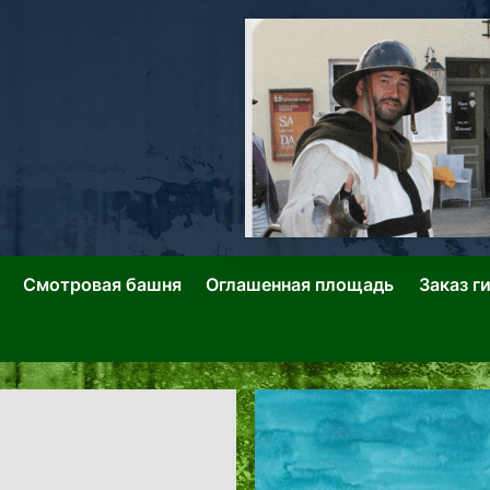
ллин: Переулки Городских Легенд
лин: Застывшее Время-|-
Смотровая башня
Оглашенная площадь
Заказ г