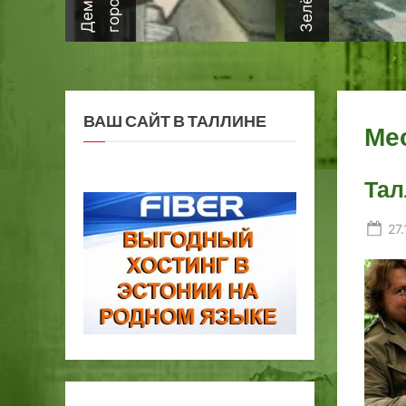
ВАШ САЙТ В ТАЛЛИНЕ
Ме
Тал
Po
27.
on