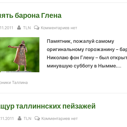
ять барона Глена
sted
By
к
11.2011
TLN
Комментариев
нет
записи
Памятник, пожалуй самому
Память
барона
оригинальному горожанину – ба
Глена
Николаю фон Глену – был открыт
минувшую субботу в Нымме.
…
оники Таллина
щур таллиннских пейзажей
sted
By
к
.11.2011
TLN
Комментариев
нет
записи