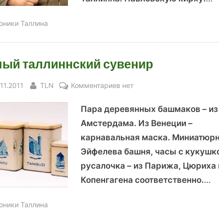
оники Таллина
ый таллиннский сувенир
sted
By
к
.11.2011
TLN
Комментариев
нет
записи
Пара деревянных башмаков – из
Самый
таллиннский
Амстердама. Из Венеции –
сувенир
карнавальная маска. Миниатюр
Эйфелева башня, часы с кукушк
русалочка – из Парижа, Цюриха 
Копенгагена соответственно.
…
оники Таллина