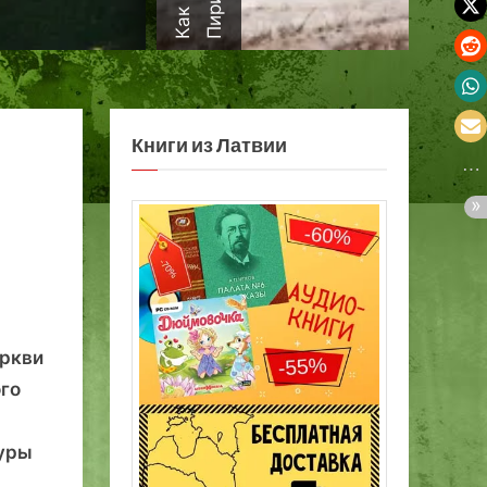
а
Книги из Латвии
еркви
го
туры