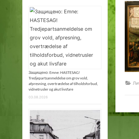
Защищено: Emne: HASTESAG!
Tredjepartsanmeldelse om grov vold,
Ли
afpresning, overtrædelse af tilholdsforbud,
vidnetrusler og akut livsfare
03.08.2026