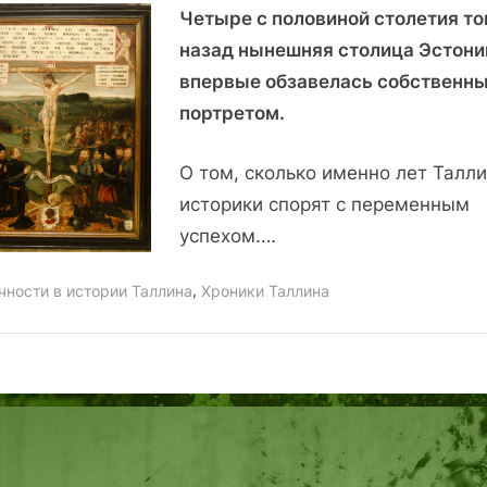
Четыре с половиной столетия т
Пращур
таллиннских
назад нынешняя столица Эстони
пейзажей
впервые обзавелась собственн
портретом.
О том, сколько именно лет Талли
историки спорят с переменным
успехом.…
,
чности в истории Таллина
Хроники Таллина