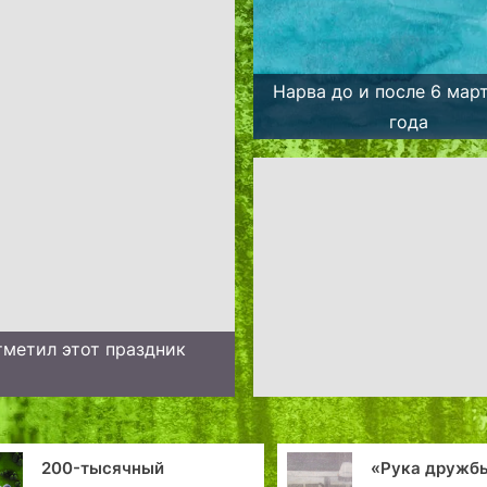
Нарва до и после 6 мар
года
тметил этот праздник
ный
«Рука дружбы от