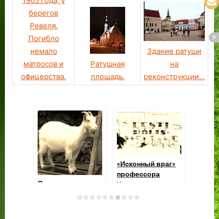
1905 года, у
берегов
Ревеля.
Погибло
немало
Здание ратуши
матросов и
Ратушная
на
офицерства.
площадь.
реконструкции…
Память в стуке
вагонных колес
Соната на
Ор
заводских трубах:
го
прошлое и
но
будущее
на