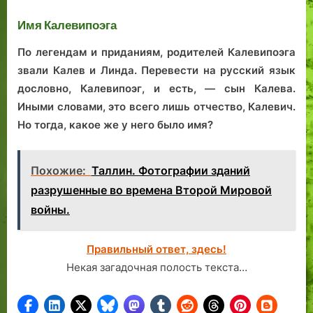
таллинского
Ла
района Копли
Имя Калевипоэга
По легендам и приданиям, родителей Калевипоэга
звали Калев и Линда. Перевести на русский язык
дословно, Калевипоэг, и есть, — сын Калева.
Иными словами, это всего лишь отчество, Калевич.
Но тогда, какое же у него было имя?
Похожие:
Таллин. Фотографии зданий
разрушенные во времена Второй Мировой
войны.
Правильный ответ, здесь!
Некая загадочная полость текста…