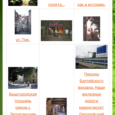
полета…
как и историю.
ул. Пик.
Пероны
Балтийского
вокзала. Наши
Вышгородская
железные
площадь
дороги
рядом с
ремонтирует
Лютеранским
Европейский