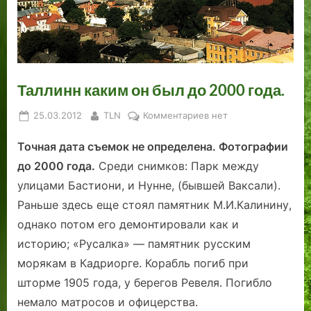
р
н
и
ы
е
е
е
м
а
е
н
т
ф
л
с
я
н
Д
н
к
а
ь
у
э
н
о
е
и
к
н
е
е
м
!
и
т
о
т
Таллинн каким он был до 2000 года.
е
а
ф
ы
с
п
п
п
о
и
т
р
Posted
By
к
25.03.2012
TLN
Комментариев
нет
о
и
т
з
ь
о
on
записи
с
с
о
п
ф
ш
Точная дата съемок не определена. Фотографии
Таллинн
е
а
г
р
а
л
каким
до 2000 года.
Среди снимков: Парк между
л
т
р
о
к
о
он
улицами Бастиони, и Нунне, (бывшей Ваксали).
е
е
а
ш
т
е
был
н
л
ф
л
о
,
Раньше здесь еще стоял памятник М.И.Калинину,
до
и
е
и
о
в
и
2000
однако потом его демонтировали как и
е
й
и
г
.
ч
года.
историю; «Русалка» — памятник русским
и
в
п
о
О
а
морякам в Кадриорге.
Корабль погиб при
с
Т
а
ч
с
шторме 1905 года, у берегов Ревеля. Погибло
р
а
м
ё
т
е
л
я
м
о
немало матросов и офицерства.