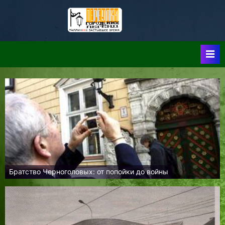
Skip
to
Таллин:
Таллин: Застывшее
content
Время-|-
Переулки
Городских
Легенд
Братство Черноголовых: от попойки до войны