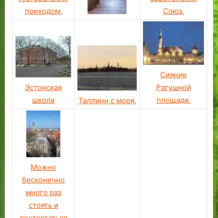
приходом.
Союз.
Сияние
Эстонская
Ратушной
школа
площади.
Таллинн с моря.
Можно
бесконечно
много раз
стоять и
восторгаться