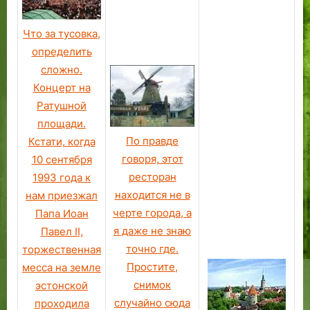
й
о
Что за тусовка,
н
определить
а
сложно.
Т
Концерт на
а
Ратушной
л
площади.
л
и
По правде
Кстати, когда
н
говоря, этот
10 сентября
н
ресторан
1993 года к
а
находится не в
нам приезжал
черте города, а
Папа Иоан
я даже не знаю
Павел II,
точно где.
торжественная
Простите,
месса на земле
снимок
эстонской
случайно сюда
проходила