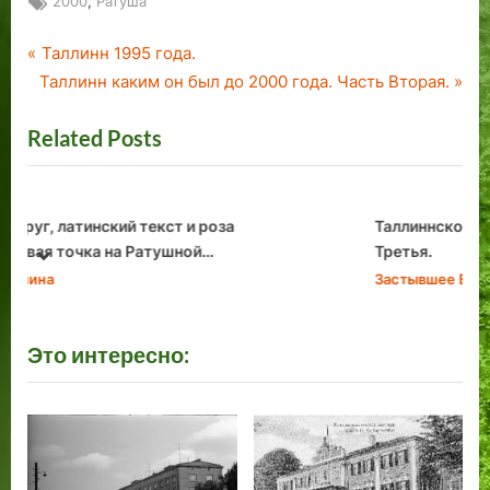
Tags:
,
2000
Ратуша
P
Навигация
Таллинн 1995 года.
N
r
Таллинн каким он был до 2000 года. Часть Вторая.
по
e
e
Related Posts
x
v
записям
t
i
P
o
o
u
Таллиннское граффити. 2000 год. Часть
s
s
Третья.
prev
next
t
P
Застывшее Время
:
o
s
Это интересно:
t
: