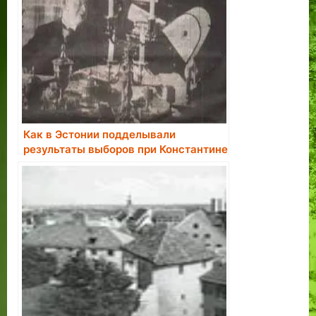
Как в Эстонии подделывали
результаты выборов при Константине
Пятсе.