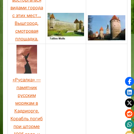
видами города
с этих мест…
Вышгород,
смотровая
площадка.
«Русалка» —
памятник
русским
морякам в
Кадриорге.
Корабль погиб
при шторме