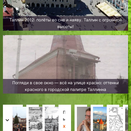
Таллин 2012: полёты во сне и наяву. Таллин с огромной
высоты!
Погляди в свое окно — всё на улице красно: оттенки
красного в городской палитре Таллинна
И
Н
Л
П
П
Л
И
Т
с
е
у
о
ы
и
г
а
prev
next
т
у
ч
т
х
в
о
л
К
И
Н
З
Х
Х
И
Х