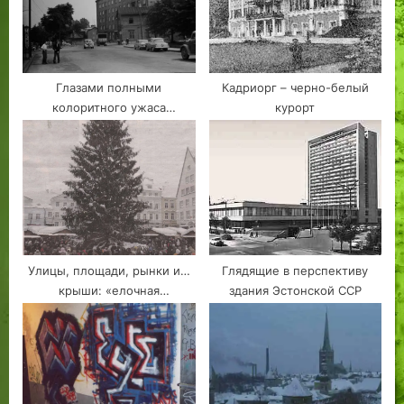
Глазами полными
Кадриорг – черно-белый
колоритного ужаса
курорт
будущего, мы ищуще
заглядываем в тёмные,
чёрно-белые окна
спокойного прошлого
Улицы, площади, рынки и…
Глядящие в перспективу
крыши: «елочная
здания Эстонской ССР
топография» Таллинна