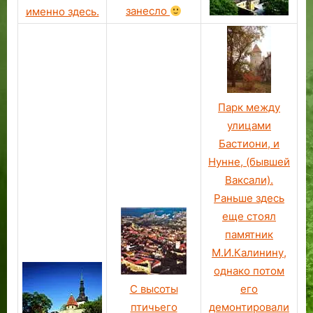
занесло
именно здесь.
Парк между
улицами
Бастиони, и
Нунне, (бывшей
Ваксали).
Раньше здесь
еще стоял
памятник
М.И.Калинину,
однако потом
С высоты
его
птичьего
демонтировали