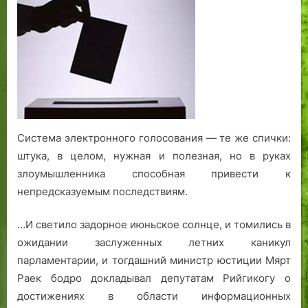
выборы:
так
и
не
ясно,
куда
же
деваются
наши
Система электронного голосования — те же спички:
голоса
штука, в целом, нужная и полезная, но в руках
злоумышленника способная привести к
непредсказуемым последствиям.
…И светило задорное июньское солнце, и томились в
ожидании заслуженных летних каникул
парламентарии, и тогдашний министр юстиции Мярт
Раек бодро докладывал депутатам Рийгикогу о
достижениях в области информационных