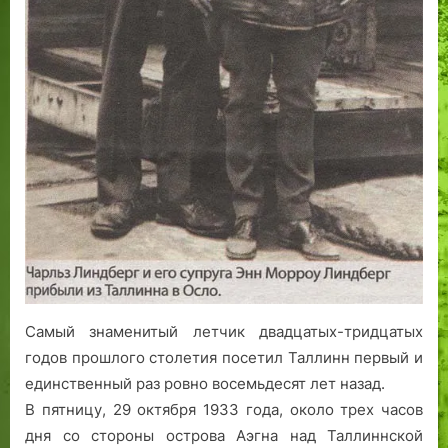
о
м
я
з
ы
к
е
.
Самый знаменитый летчик двадцатых-тридцатых
годов прошлого столетия посетил Таллинн первый и
единственный раз ровно восемьдесят лет назад.
В пятницу, 29 октября 1933 года, около трех часов
дня со стороны острова Аэгна над Таллиннской