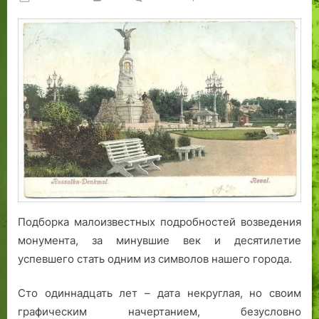
on
записи
Памятник
«Русалкe»:
одиннадцать
фактов
к
сто
одиннадцатилетней
годовщине
Подборка малоизвестных подробностей возведения
монумента, за минувшие век и десятилетие
успевшего стать одним из символов нашего города.
Сто одиннадцать лет – дата некруглая, но своим
графическим начертанием, безусловно