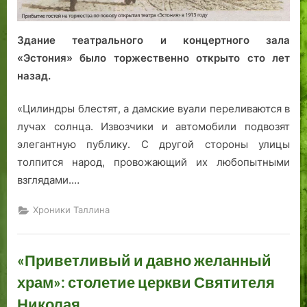
«Эстония»
—
ровно
Здание театрального и концертного зала
век!
«Эстония» было торжественно открыто сто лет
назад.
«Цилиндры блестят, а дамские вуали переливаются в
лучах солнца. Извозчики и автомобили подвозят
элегантную публику. С другой стороны улицы
толпится народ, провожающий их любопытными
взглядами.…
Хроники Таллина
«Приветливый и давно желанный
храм»: столетие церкви Святителя
Николая