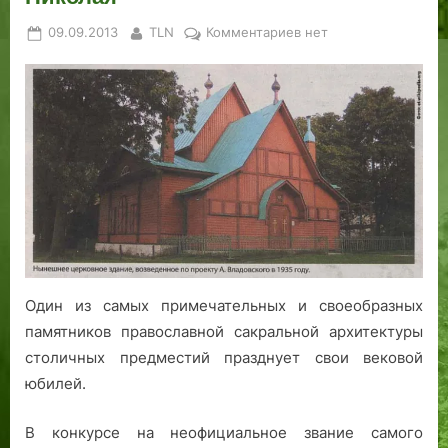
Posted
By
к
09.09.2013
TLN
Комментариев
нет
on
записи
«Приветливый
и
давно
желанный
храм»:
столетие
церкви
Святителя
Николая
Один из самых примечательных и своеобразных
памятников православной сакральной архитектуры
столичных предместий празднует свои вековой
юбилей.
В конкурсе на неофициальное звание самого