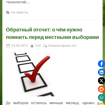
технологий.…
На заметку
Обратный отсчет: о чём нужно
помнить перед местными выборами
Posted
By
к
23.09.2013
TLN
Комментариев
нет
on
записи
Обратный
отсчет:
о
чём
нужно
помнить
перед
местными
выборами
До выборов осталось меньше месяца, однако у