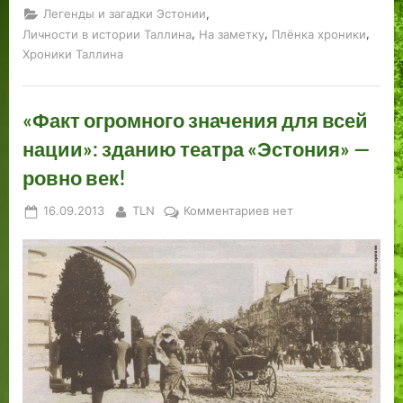
,
Легенды и загадки Эстонии
,
,
,
Личности в истории Таллина
На заметку
Плёнка хроники
Хроники Таллина
«Факт огромного значения для всей
нации»: зданию театра «Эстония» —
ровно век!
Posted
By
к
16.09.2013
TLN
Комментариев
нет
on
записи
«Факт
огромного
значения
для
всей
нации»:
зданию
театра