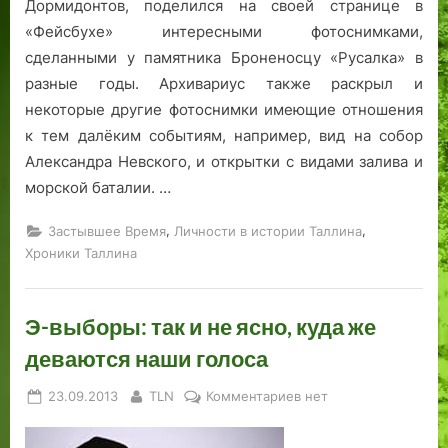
Дормидонтов, поделился на своей странице в
«Фейсбухе» интересными фотоснимками,
сделанными у памятника Броненосцу «Русалка» в
разные годы. Архивариус также раскрыл и
некоторые другие фотоснимки имеющие отношения
к тем далёким событиям, например, вид на собор
Александра Невского, и открытки с видами залива и
морской баталии. …
,
,
Застывшее Время
Личности в истории Таллина
Хроники Таллина
Э-выборы: так и не ясно, куда же
деваются наши голоса
Posted
By
к
23.09.2013
TLN
Комментариев
нет
on
записи
Э-