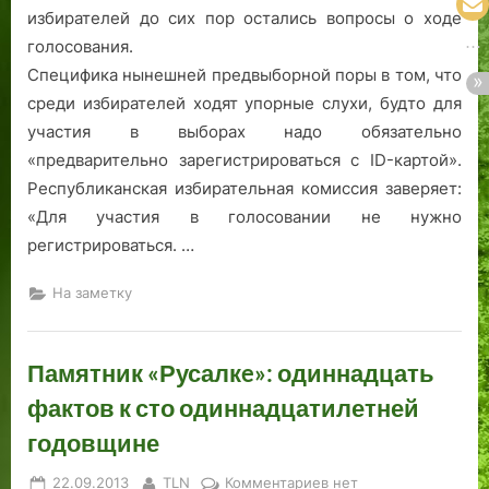
избирателей до сих пор остались вопросы о ходе
голосования.
Специфика нынешней предвыборной поры в том, что
среди избирателей ходят упорные слухи, будто для
участия в выборах надо обязательно
«предварительно зарегистрироваться с ID-картой».
Республиканская избирательная комиссия заверяет:
«Для участия в голосовании не нужно
регистрироваться. …
На заметку
Памятник «Русалкe»: одиннадцать
фактов к сто одиннадцатилетней
годовщине
Posted
By
к
22.09.2013
TLN
Комментариев
нет