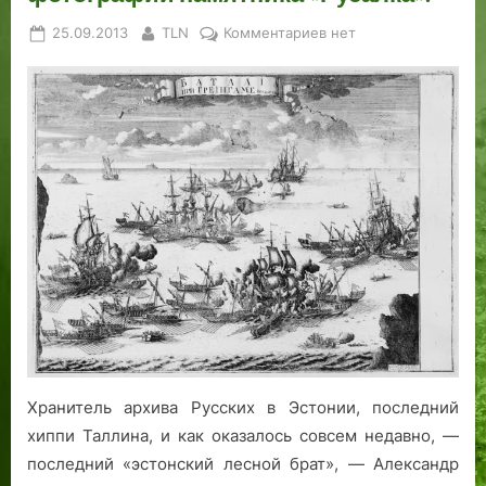
Posted
By
к
25.09.2013
TLN
Комментариев
нет
on
записи
Потерянные
во
времени
открытки
и
фотографии
памятника
«Русалка».
Хранитель архива Русских в Эстонии, последний
хиппи Таллина, и как оказалось совсем недавно, —
последний «эстонский лесной брат», — Александр