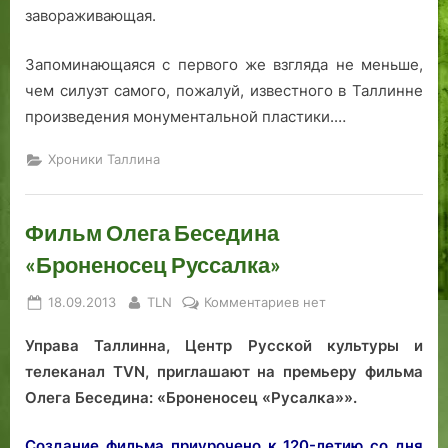
завораживающая.
Запоминающаяся с первого же взгляда не меньше,
чем силуэт самого, пожалуй, известного в Таллинне
произведения монументальной пластики.…
Хроники Таллина
Фильм Олега Беседина
«Броненосец Руссалка»
Posted
By
к
18.09.2013
TLN
Комментариев
нет
on
записи
Управа Таллинна, Центр Русской культуры и
Фильм
Олега
телеканал TVN, приглашают на премьеру фильма
Беседина
Олега Беседина: «Броненосец «Русалка»».
«Броненосец
Руссалка»
Создание фильма приурочено к 120-летию со дня