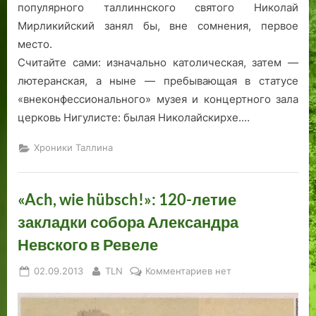
популярного таллиннского святого Николай
Мирликийский занял бы, вне сомнения, первое
место.
Считайте сами: изначально католическая, затем —
лютеранская, а ныне — пребывающая в статусе
«внеконфессионального» музея и концертного зала
церковь Нигулисте: былая Николайскирхе.…
Хроники Таллина
«Ach, wie hübsch!»: 120-летие
закладки собора Александра
Невского в Ревеле
Posted
By
к
02.09.2013
TLN
Комментариев
нет
on
записи
«Ach,