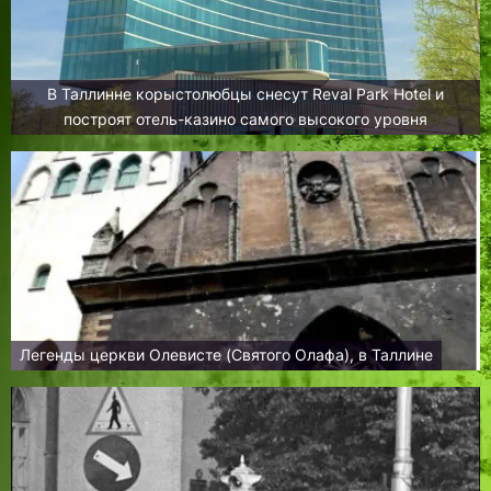
В Таллинне корыстолюбцы снесут Reval Park Hotel и
построят отель-казино самого высокого уровня
Легенды церкви Олевисте (Святого Олафа), в Таллине