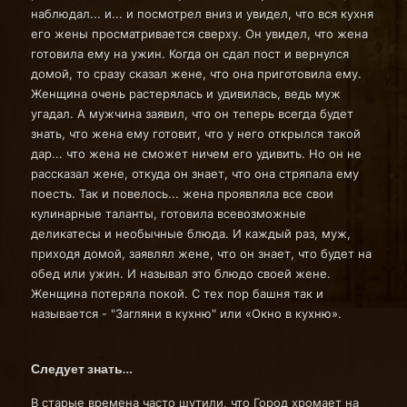
наблюдал... и... и посмотрел вниз и увидел, что вся кухня
его жены просматривается сверху. Он увидел, что жена
готовила ему на ужин. Когда он сдал пост и вернулся
домой, то сразу сказал жене, что она приготовила ему.
Женщина очень растерялась и удивилась, ведь муж
угадал. А мужчина заявил, что он теперь всегда будет
знать, что жена ему готовит, что у него открылся такой
дар... что жена не сможет ничем его удивить. Но он не
рассказал жене, откуда он знает, что она стряпала ему
поесть. Так и повелось... жена проявляла все свои
кулинарные таланты, готовила всевозможные
деликатесы и необычные блюда. И каждый раз, муж,
приходя домой, заявлял жене, что он знает, что будет на
обед или ужин. И называл это блюдо своей жене.
Женщина потеряла покой. С тех пор башня так и
называется - "Загляни в кухню" или «Окно в кухню».
Следует знать…
В старые времена часто шутили, что Город хромает на