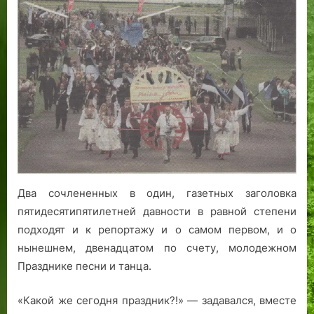
над
д
ж
т
о
а
а
Старым
ы
д
ц
д
.
городом
а
е
Н
Ч
Таллином:
л
р
и
а
танцует
с
к
ж
с
и
я
в
н
т
поет
л
и,
и
ь
молодежь
е
к
й
П
г
о
:
е
е
р
н
р
н
ч
а
в
д
м
б
а
Два сочлененных в один, газетных заголовка
а
ы
р
я
пятидесятипятилетней давности в равной степени
р
,
о
.
подходят и к репортажу и о самом первом, и о
н
ш
с
нынешнем, двенадцатом по счету, молодежном
ы
к
к
Празднике песни и танца.
й
о
и
с
л
д
«Какой же сегодня праздник?!» — задавался, вместе
т
ы
е