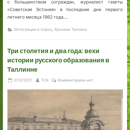
с большинством сограждан, журналист газеты
о
,
м
л
с
о
«Советская Эстония» в последние дни первого
и
у
г
летнего месяца 1962 года.…
ч
д
р
н
а
а
,
Интеграция и порох
Хроники Таллина
ы
и
ф
й
…
и
р
м
ч
Три столетия и два года: вехи
а
у
е
истории русского образования в
й
з
с
Таллинне
о
е
к
н
я
о
Posted
By
к
07.07.2017
TLN
Комментариев
нет
г
on
записи
о
Три
п
столетия
о
и
р
два
т
года:
р
вехи
е