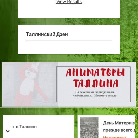
View Results
Таллинский Дзен
День Матери в Таллине: «Праздник этот —
прежде всего домашний…»
prev
next
На заметку