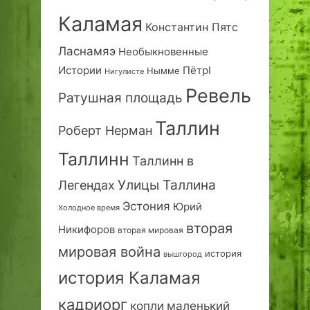
Каламая
Константин Пятс
Ласнамяэ
Необыкновенные
Истории
ПётрI
Нымме
Нигулисте
Ревель
Ратушная площадь
Таллин
Роберт Нерман
Таллинн
Таллинн в
Улицы Таллина
Легендах
Эстония
Юрий
Холодное время
вторая
Никифоров
вторая мировая
мировая война
история
вышгород
история Каламая
кадриорг
маленький
копли