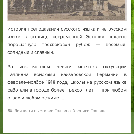
истории
т
русского
а
образования
в
Таллинне
История преподавания русского языка и на русском
языке в столице современной Эстонии недавно
перешагнула трехвековой рубеж — весомый,
солидный и славный.
За исключением девяти месяцев оккупации
Таллинна войсками кайзеровской Германии в
феврале-ноябре 1918 года, школы на русском языке
работали в городе более трехсот лет — при любом
строе и любом режиме.…
,
Личности в истории Таллина
Хроники Таллина