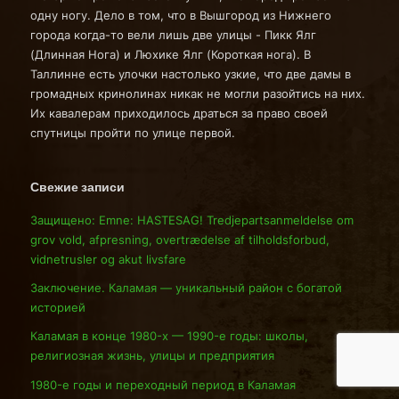
одну ногу. Дело в том, что в Вышгород из Нижнего
города когда-то вели лишь две улицы - Пикк Ялг
(Длинная Нога) и Люхике Ялг (Короткая нога). В
Таллинне есть улочки настолько узкие, что две дамы в
громадных кринолинах никак не могли разойтись на них.
Их кавалерам приходилось драться за право своей
спутницы пройти по улице первой.
Свежие записи
Защищено: Emne: HASTESAG! Tredjepartsanmeldelse om
grov vold, afpresning, overtrædelse af tilholdsforbud,
vidnetrusler og akut livsfare
Заключение. Каламая — уникальный район с богатой
историей
Каламая в конце 1980-х — 1990-е годы: школы,
религиозная жизнь, улицы и предприятия
1980-е годы и переходный период в Каламая