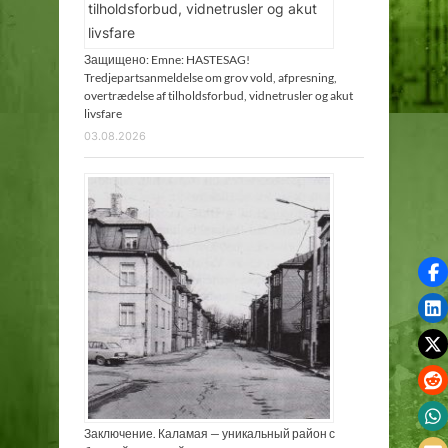
Защищено: Emne: HASTESAG!
Tredjepartsanmeldelse om grov vold, afpresning,
overtrædelse af tilholdsforbud, vidnetrusler og akut
livsfare
03.08.2026
Заключение. Каламая — уникальный район с