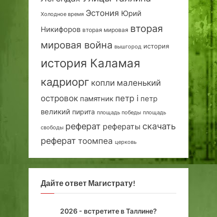
Эстония
Юрий
Холодное время
вторая
Никифоров
вторая мировая
мировая война
история
вышгород
история Каламая
кадриорг
маленький
копли
островок
петр i
петр
памятник
великий
пирита
площадь победы
площадь
реферат
скачать
рефераты
свободы
реферат
тоомпеа
церковь
Дайте ответ Магистрату!
2026 - встретите в Таллине?