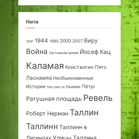
Нити
1944
Виру
2000
2007
1980
1941
Война
Йосеф Кац
Застывшее время
Каламая
Константин Пятс
Ласнамяэ
Необыкновенные
Истории
ПётрI
Нымме
Нигулисте
Ревель
Ратушная площадь
Таллин
Роберт Нерман
Таллинн
Таллинн в
Улицы Таллина
Легендах