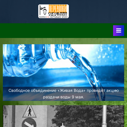
Skip
to
Таллин:
Таллин: Застывшее
content
Время-|-
Переулки
Городских
Легенд
Свободное объединение «Живая Вода» проведёт акцию
раздачи воды 9 мая.