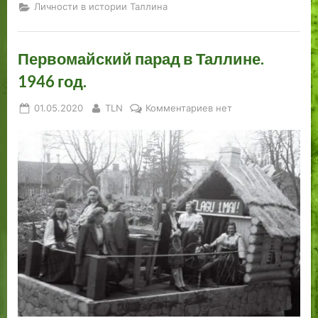
Личности в истории Таллина
Первомайский парад в Таллине.
1946 год.
Posted
By
к
01.05.2020
TLN
Комментариев
нет
on
записи
Первомайский
парад
в
Таллине.
1946
год.