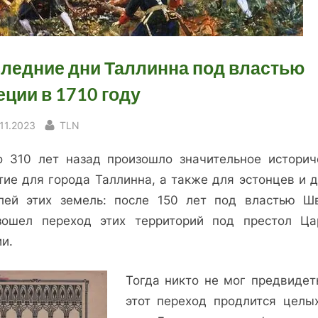
ледние дни Таллинна под властью
ции в 1710 году
sted
By
.11.2023
TLN
о 310 лет назад произошло значительное историч
тие для города Таллинна, а также для эстонцев и д
лей этих земель: после 150 лет под властью Ш
зошел переход этих территорий под престол Ца
и.
Тогда никто не мог предвидеть
этот переход продлится целы