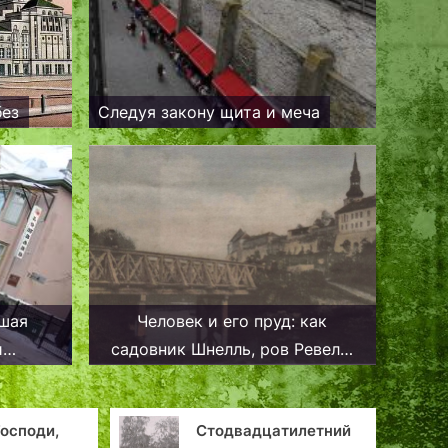
без
Следуя закону щита и меча
вшая
Человек и его пруд: как
и
садовник Шнелль, ров Ревелю
сберег
Господи,
Стодвадцатилетний
Из