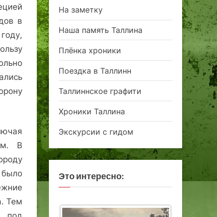
ецией
На заметку
дов в
Наша память Таллина
году,
ользу
Плёнка хроники
ольно
Поездка в Таллинн
ались
Таллиннское графити
орону
Хроники Таллина
лючая
Экскурсии с гидом
ам. В
ороду
 было
Это интересно:
ежние
. Тем
, под