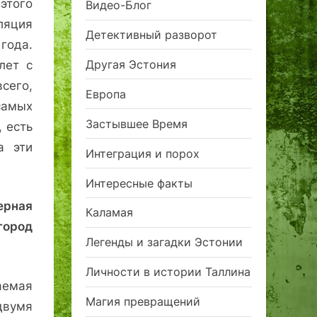
этого
Видео-Блог
яция
Детективный разворот
ода.
Другая Эстония
лет с
сего,
Европа
самых
Застывшее Время
 есть
а эти
Интеграция и порох
Интересные факты
ерная
Каламая
город
Легенды и загадки Эстонии
Личности в истории Таллина
аемая
Магия превращений
вумя