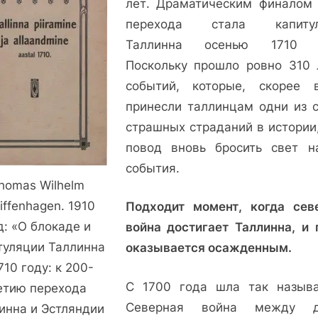
лет. Драматическим финалом 
перехода стала капитул
Таллинна осенью 1710 г
Поскольку прошло ровно 310 
событий, которые, скорее в
принесли таллинцам одни из 
страшных страданий в истории,
повод вновь бросить свет н
события.
homas Wilhelm
iffenhagen. 1910
Подходит момент, когда сев
д: «О блокаде и
война достигает Таллинна, и 
туляции Таллинна
оказывается осажденным.
710 году: к 200-
С 1700 года шла так назыв
етию перехода
Северная война между д
инна и Эстляндии