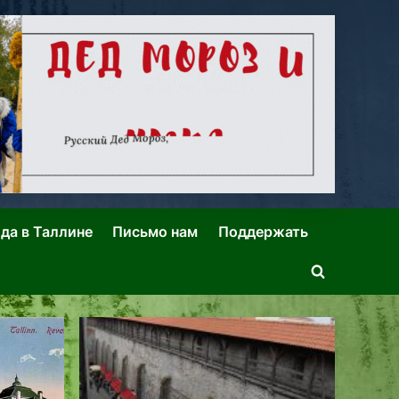
ида в Таллине
Письмо нам
Поддержать
Toggle
search
form