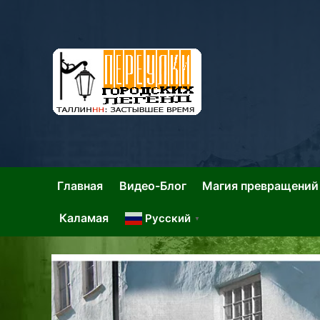
Skip
to
content
Та
Тал
Главная
Видео-Блог
Магия превращений
Каламая
Русский
▼