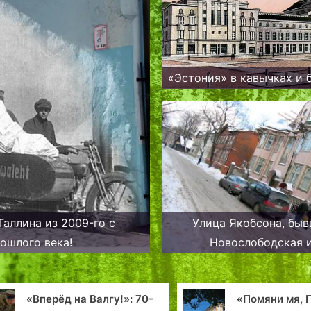
«Эстония» в кавычках и 
аллина из 2009-го с
Улица Якобсона, бы
рошлого века!
Новослободская 
Владимирская
«Вперёд на Валгу!»: 70-
«Помяни мя, 