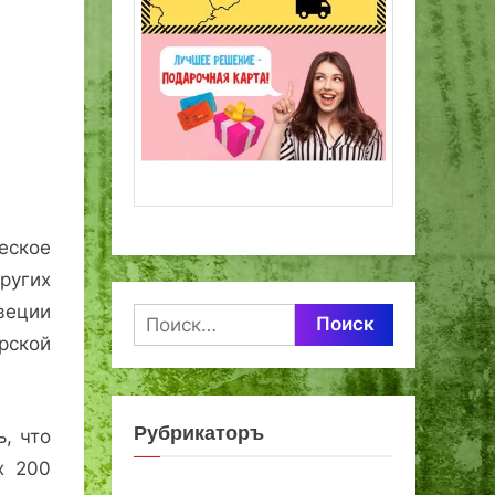
еское
ругих
веции
Найти:
рской
Рубрикаторъ
, что
х 200