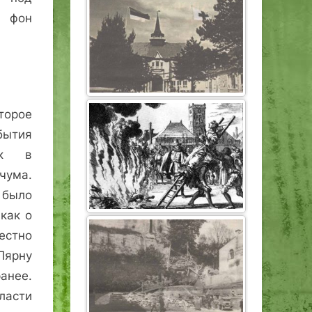
а фон
торое
ытия
ск в
чума.
ыло
как о
естно
Пярну
ранее.
ласти