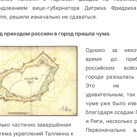
ндованием вице-губернатора Дитриха Фридрих
ля, решили изначально не сдаваться.
д приходом россиян в город пришла чума.
Однако за неко
время до приб
российских вой
городе разошлась 
Это не б
удивительным, так 
чуме уже было изв
благодаря осадам 
и Риги, несколько 
лько частично завершённая
Первоначально в
тема укреплений Таллинна к