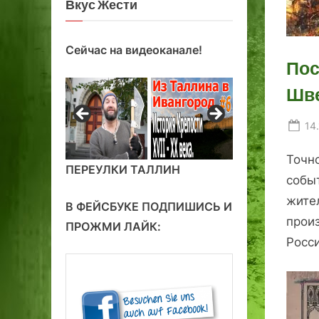
Вкус Жести
Сейчас на видеоканале!
Пос
Шве
Po
14
on
Точн
ПЕРЕУЛКИ ТАЛЛИН
собы
жите
В ФЕЙСБУКЕ ПОДПИШИСЬ И
прои
ПРОЖМИ ЛАЙК:
Росси