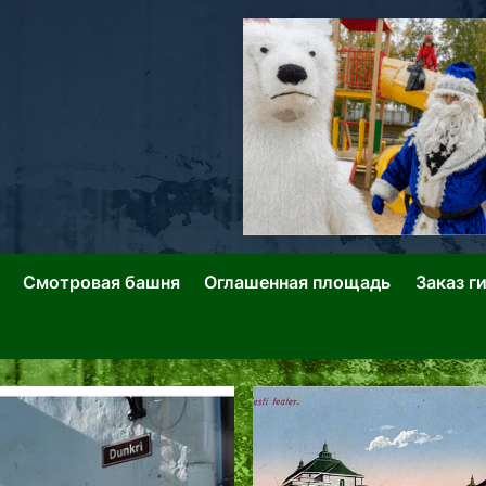
ллин: Переулки Городских Легенд
лин: Застывшее Время-|-
Смотровая башня
Оглашенная площадь
Заказ г