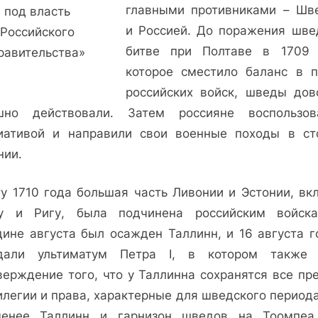
главными противниками – Шв
под власть
и Россией. До поражения шве
Российского
битве при Полтаве в 1709 
равительства»
которое сместило баланс в п
российских войск, шведы дов
шно действовали. Затем россияне воспользов
иативой и направили свои военные походы в ст
нии.
ту 1710 года большая часть Ливонии и Эстонии, вк
у и Ригу, была подчинена российским войск
дине августа был осажден Таллинн, и 16 августа г
дали ультиматум Петра I, в котором также
верждение того, что у Таллинна сохранятся все пр
илегии и права, характерные для шведского периода
енее Таллинн и гарнизон шведов на Тоомпеа