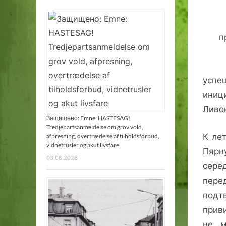
п
успе
иниц
Ливо
Защищено: Emne: HASTESAG!
Tredjepartsanmeldelse om grov vold,
К ле
afpresning, overtrædelse af tilholdsforbud,
vidnetrusler og akut livsfare
Пярн
03.08.2026
сере
пере
подт
прив
не м