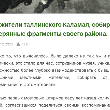
 жители таллинского Каламая, соби
ерянные фрагменты своего района.
sted
By
.12.2023
TLN
ко то, что выяснилось, было далеко не так уж и п
чески, это стало для нас, сотрудников музея, уник
ожностью более глубоко взаимодействовать с бывш
ешними местными жителями, собирать от
оминания и фотоматериалы.
мых первых мозговых штурмов пару лет назад колич
й, согласившихся поделиться своими воспоминани