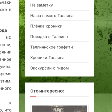
ьчаки
На заметку
аже в
Наша память Таллина
Плёнка хроники
ода
Поездка в Таллинн
я 60
нали,
Таллиннское графити
янии
Хроники Таллина
нное
уме».
Экскурсии с гидом
емя
тим.
чного
Это интересно:
ас к
, что