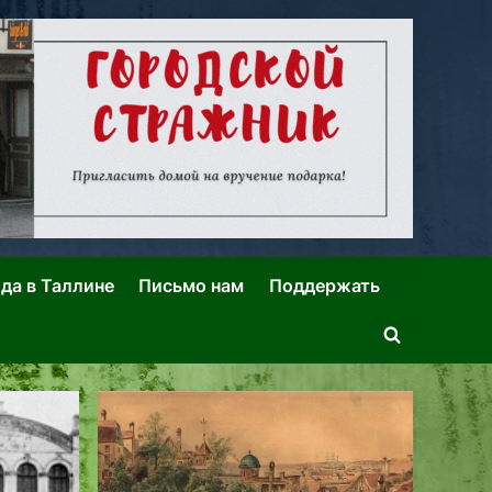
ида в Таллине
Письмо нам
Поддержать
Toggle
search
form