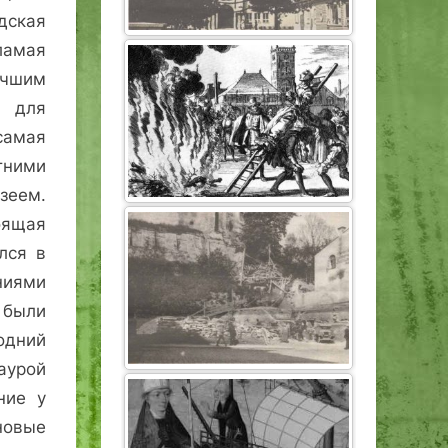
ская
ламая
чшим
для
самая
тними
зеем.
оящая
лся в
ниями
 были
одний
аурой
ние у
новые