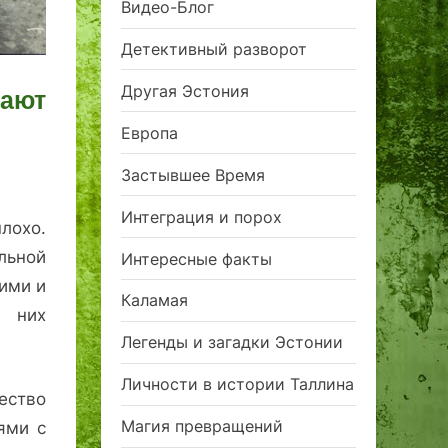
Видео-Блог
Детективный разворот
Другая Эстония
рают
Европа
Застывшее Время
Интеграция и порох
лохо.
альной
Интересные факты
ими и
Каламая
 них
Легенды и загадки Эстонии
Личности в истории Таллина
ество
Магия превращений
ями с