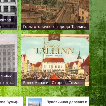
ректор
е
Горы столичного города Таллина
ельных
нского
Воспоминания Старого Томаса
еревня в
День Рождения Таллина. 2023