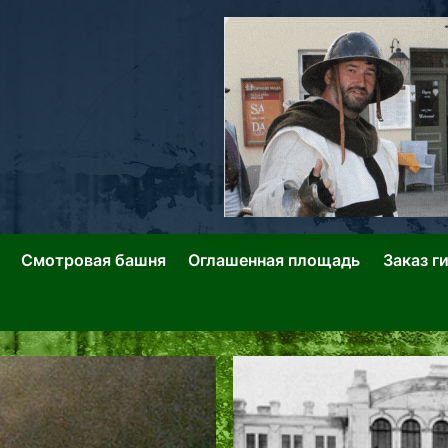
ллин: Переулки Городских Легенд
лин: Застывшее Время-|-
Смотровая башня
Оглашенная площадь
Заказ г