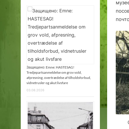
музе
посо
почто
Защищено: Emne: HASTESAG!
Tredjepartsanmeldelse om grov vold,
afpresning, overtrædelse af tilholdsforbud,
vidnetrusler og akut livsfare
03.08.2026