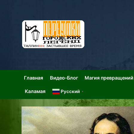
Skip
to
content
Та
Тал
Главная
Видео-Блог
Магия превращений
Каламая
Русский
▼