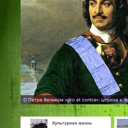
О Петре Великом «pro et contra»: штрихи к 
знь
Таллинн. Апрель 2002 г.