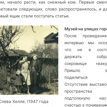
ем, начало расти, как снежный ком. Первые смел
ветовали следующих, слово распространялось, и д
вый ящик стали поступать статьи.
Музей на улицах гор
После проведени
интервью мы осоз
что не в состо
держать собра
сокровище «ваку
Пришло вр
поделиться э
Отсутствие выставо
пространства
подтолкнуло н
Слева Хелле, (1947 года
счастью к пониманию