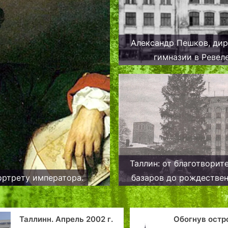
Александр Пешков, ди
гимназии в Ревел
Таллин: от благотворит
портрету императора.
базаров до рождестве
рынка
Обогнув острова Вульф
Луковичная д