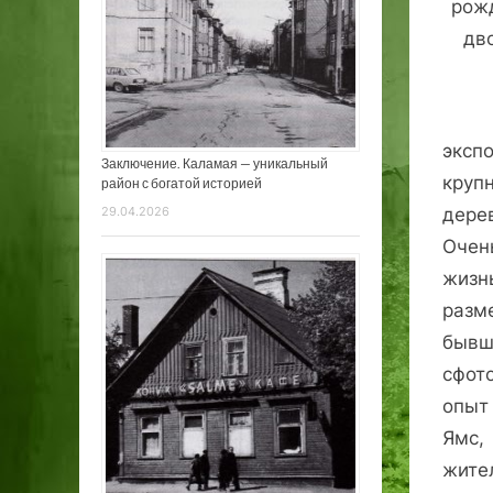
рожд
дв
эксп
Заключение. Каламая — уникальный
круп
район с богатой историей
29.04.2026
дере
Очен
жизн
разм
бывш
сфот
опыт
Ямс,
жите