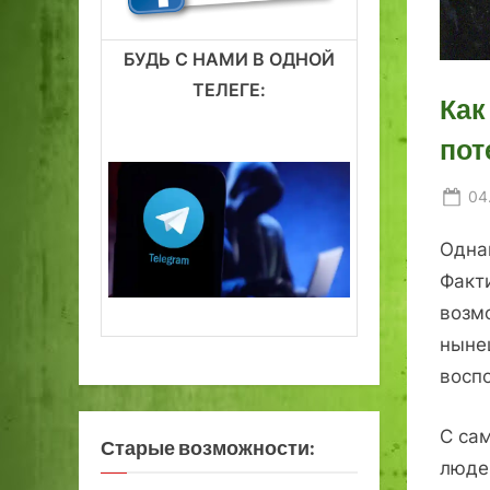
БУДЬ С НАМИ В ОДНОЙ
ТЕЛЕГЕ:
Как
пот
Po
04
on
Одна
Факти
возм
нын
восп
С са
Старые возможности:
люде