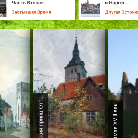
и Нарген…
Таллинне
Другая Эстония
Личности в ис
Таллина
Датский принц Отто
Каламая XVIII век