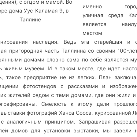
ения), с отцом и мамой. Во
именно город
оре дома Уус-Каламая 9, в
уличная среда Ка
Таллине
является наилу
местом 
онирования наследия. Ведь эта старейшая и 
ная пригородная часть Таллинна со своими 100-ле
вянными домами словно сама по себе является му
ь живым музеем. И в таком месте, где идет наст
ь, такое предприятие не из легких. План заключа
ещении фотостендов с рассказами и изображе
их жителей рядом с теми домами, где они жили и
ографированы. Смелость к этому дали прошлог
 выставки фотографий Ханса Сооса, курированной Л
 с аналогичным принципом. Запрашивая разреше
лей домов для установки выставки, мы завели 