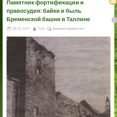
Памятник фортификации и
правосудия: байки и быль
Бременской башни в Таллине
Posted
By
к
05.12.2017
TLN
Комментариев
нет
on
записи
Памятник
фортификации
и
правосудия:
байки
и
быль
Бременской
башни
в
Таллине