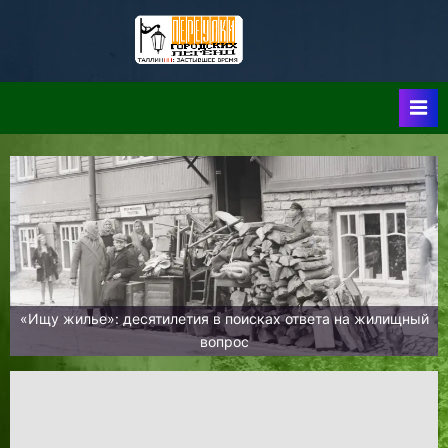
Skip
to
Таллин:
Таллин: Застывшее
content
Время-|-
Переулки
Городских
Легенд
«Ищу жилье»: десятилетия в поисках ответа на жилищный
вопрос