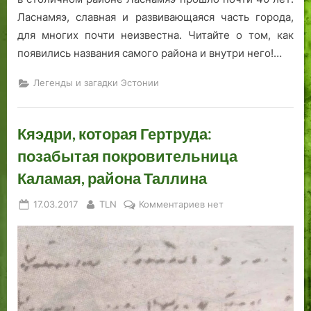
Ласнамяэ, славная и развивающаяся часть города,
для многих почти неизвестна. Читайте о том, как
появились названия самого района и внутри него!…
Легенды и загадки Эстонии
Кяэдри, которая Гертруда:
позабытая покровительница
Каламая, района Таллина
Posted
By
к
17.03.2017
TLN
Комментариев
нет
on
записи
Кяэдри,
которая
Гертруда:
позабытая
покровительница
Каламая,