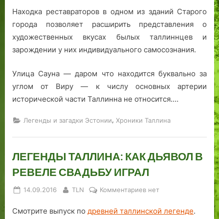
Находка реставраторов в одном из зданий Старого
города позволяет расширить представления о
художественных вкусах былых таллиннцев и
зарождении у них индивидуального самосознания.
Улица Сауна — даром что находится буквально за
углом от Виру — к числу основных артерии
исторической части Таллинна не относится.…
,
Легенды и загадки Эстонии
Хроники Таллина
ЛЕГЕНДЫ ТАЛЛИНА: КАК ДЬЯВОЛ В
РЕВЕЛЕ СВАДЬБУ ИГРАЛ
Posted
By
к
14.09.2016
TLN
Комментариев
нет
on
записи
Смотрите выпуск по
древней таллинской легенде
.
ЛЕГЕНДЫ