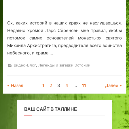
Михаила-
Архангела
и
Ох, каких историй в наших краях не наслушаешься.
храм.
Недавно хромой Ларс Сёренсен мне травил, якобы
потомок самих основателей монастыря святого
Михаила Архистратига, предводителя всего воинства
небесного, и храма.…
,
Видео-Блог
Легенды и загадки Эстонии
Пагинация
Назад
1
2
3
4
…
11
Далее
записей
ВАШ САЙТ В ТАЛЛИНЕ