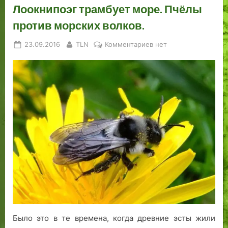
Лоокнипоэг трамбует море. Пчёлы
против морских волков.
Posted
By
к
23.09.2016
TLN
Комментариев
нет
on
записи
Лоокнипоэг
трамбует
море.
Пчёлы
против
морских
волков.
Было это в те времена, когда древние эсты жили