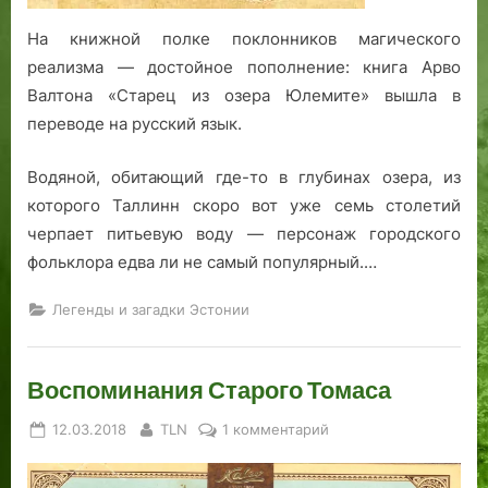
На книжной полке поклонников магического
реализма — достойное пополнение: книга Арво
Валтона «Старец из озера Юлемите» вышла в
переводе на русский язык.
Водяной, обитающий где-то в глубинах озера, из
которого Таллинн скоро вот уже семь столетий
черпает питьевую воду — персонаж городского
фольклора едва ли не самый популярный.…
Легенды и загадки Эстонии
Воспоминания Старого Томаса
Posted
By
к
12.03.2018
TLN
1 комментарий
on
записи
Воспоминания