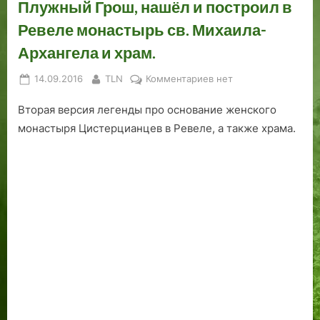
Плужный Грош, нашёл и построил в
Ревеле монастырь св. Михаила-
Архангела и храм.
Posted
By
к
14.09.2016
TLN
Комментариев
нет
on
записи
Вторая версия легенды про основание женского
Как
датский
монастыря Цистерцианцев в Ревеле, а также храма.
король
Эрик
IV
Плужный
Грош,
нашёл
и
построил
в
Ревеле
монастырь
св.