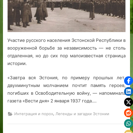
сине-
черно-
белым
щитком:
русский
вклад
Участие русского населения Эстонской Республики в
в
вооруженной борьбе за независимость — не столь
Освободительную
отдаленная, но до сих пор малоизвестная страница
войну
Эстонии
истории.
«Завтра вся Эстония, по примеру прошлых лет,
двухминутным молчанием почтит память героев,
погибших в Освободительную войну, — напоминала
газета «Вести дня» 2 января 1937 года.…
,
Интеграция и порох
Легенды и загадки Эстонии