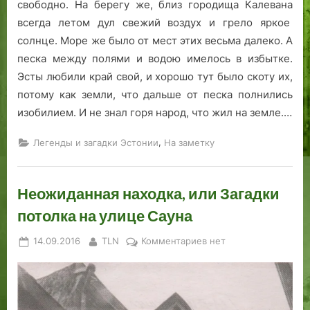
свободно. На берегу же, близ городища Калевана
всегда летом дул свежий воздух и грело яркое
солнце. Море же было от мест этих весьма далеко. А
песка между полями и водою имелось в избытке.
Эсты любили край свой, и хорошо тут было скоту их,
потому как земли, что дальше от песка полнились
изобилием. И не знал горя народ, что жил на земле.…
,
Легенды и загадки Эстонии
На заметку
Неожиданная находка, или Загадки
потолка на улице Сауна
Posted
By
к
14.09.2016
TLN
Комментариев
нет
on
записи
Неожиданная
находка,
или