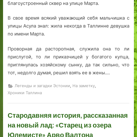
ж
.
а
у
благоустроенный сквер на улице Марта.
е
Ч
н
ю
л
а
п
б
В свое время всякий уважающий себя мальчишка с
а
с
р
и
улицы Асула знал: жила некогда в Таллинне девушка
ю
т
и
л
по имени Марта.
щ
ь
м
я
и
В
и
р
Проворная да расторопная, служила она то ли
й
т
р
а
прислугой, то ли приказчицей у богатого купца,
с
о
и
приглянулась хозяйскому сынку, да так сильно, что
т
р
л
тот, недолго думая, решил взять ее в жены.…
а
а
р
я
,
,
Легенды и загадки Эстонии
На заметку
е
.
Хроники Таллина
т
ь
.
Стародавняя история, рассказанная
Т
а
на новый лад: «Старец из озера
л
Юлемисте» Арво Валтона
л