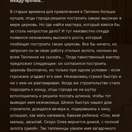
Между прочим…
В старые времена для привлечения в Таллинн больше
купцов, отцы города решили построить самую высокую в
мире церковь. Но где найти мастера, который взялся бы
за столь непростое дело? И тут неизвестно откуда
появился незнакомец высокого роста, который
пообещал построить такую церковь. Все бы ничего, но
запросил он за свою работу столько золота, сколько во
всем Таллинне не сыскать... Тогда таинственный мастер
предложил следующее: он согласился построить
церковь бесплатно, но только при одном условии - если
горожане угадают его имя. Незнакомец строил быстро и
ни с кем не разговаривал. Когда же строительство стало
подходить к концу, отцы города не на шутку
всполошились и решили послать шпиона, чтобы тот
выведал имя незнакомца. Шпион быстро нашел дом
строителя, дождался вечера и, подкравшись к окну,
услышал, как мать напевала, баюкая ребенка: «Спи, мой
малыш, засыпай. Скоро Олев вернется домой, с полной
золота сумой». Так таллиннцы узнали имя загадочного