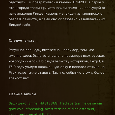
отдохнуть… и превратилась в камень. В 1920 г. в парке у
стен города таллинцы установили памятник плачущей от
изнеможения Линде. Камень же, виден из таллинского
озера Юлемисте, а само оно образовано из наплаканных
Линдой слёз.
Следует знать…
Ратушная площадь, интересна, например, тем, что
именно здесь была установлена праматерь всех русских
новогодних елок. По свидетельству историков, Петр I, в
1710 году увидел наряженную елку и повелел отныне на
Руси тоже такие ставить. Так что, событию этому, более
трёхсот лет.
Свежие записи
Защищено: Emne: HASTESAG! Tredjepartsanmeldelse om
grov vold, afpresning, overtrædelse af tilholdsforbud,
vidnetrusler og akut livsfare