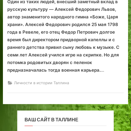
Один из таких людей, внесший заметный вклад в
д
т
м
ц
г
т
а
русскую культуру — Алексей Федорович Львов,
о
о
б
е
в
о
автор знаменитого народного гимна «Боже, Царя
в
р
е
р
е
м
храни». Алексей Федорович родился 25 мая 1798
с
а
р
к
р
о
года в Ревеле, его отец Федор Петрович долгое
к
н
г
в
н
б
о
а
а
и
е
и
время был директором придворной капеллы и с
г
м
т
л
раннего детства привил сыну любовь к музыке. С
о
и
с
ь
семи лет Алексей учился игре на скрипке. Но для
в
…
я
с
потомка родовитых дворян с пеленок
Т
»
о
п
предназначалась тогда военная карьера.
…
а
р
е
л
а
ш
Личности в истории Таллина
л
н
и
и
ж
т
н
е
н
е
р
а
е
п
я
о
ВАШ САЙТ В ТАЛЛИНЕ
м