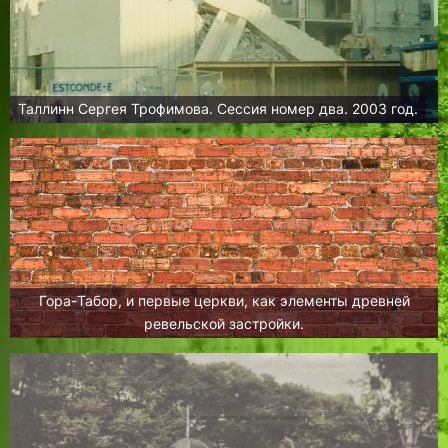
Таллинн Сергея Трофимова. Сессия номер два. 2003 год.
Гора-Табор, и первые церкви, как элементы древней
ревельской застройки.