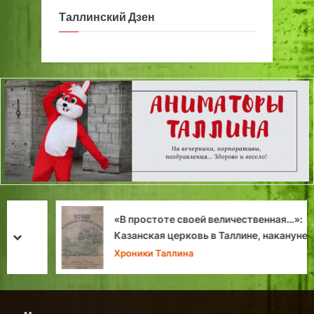
Таллинский Дзен
«В простоте своей величественная…»:
Казанская церковь в Таллине, накануне
prev
next
трехсотлетия
Хроники Таллина