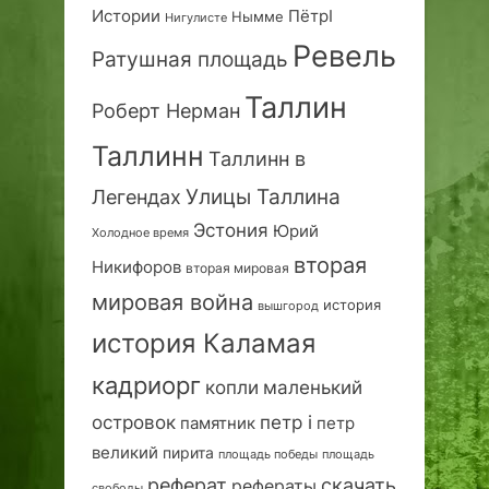
Истории
ПётрI
Нымме
Нигулисте
Ревель
Ратушная площадь
Таллин
Роберт Нерман
Таллинн
Таллинн в
Улицы Таллина
Легендах
Эстония
Юрий
Холодное время
вторая
Никифоров
вторая мировая
мировая война
история
вышгород
история Каламая
кадриорг
маленький
копли
островок
петр i
петр
памятник
великий
пирита
площадь победы
площадь
реферат
скачать
рефераты
свободы