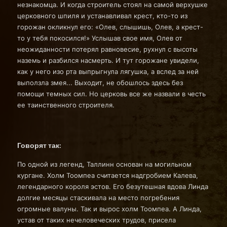
незнакомца. И когда строитель стоял на самой верхушке
церковного шпиля и устанавливал крест, кто-то из
горожан окликнул его: «Олев, слышишь, Олев, а крест-
то у тебя покосился!» Услышав свое имя, Олев от
неожиданности потерял равновесие, рухнул с высоты
наземь и разбился насмерть. И тут горожане увидели,
как у него изо рта выпрыгнула лягушка, а вслед за ней
выползла змея... Выходит, не обошлось здесь без
помощи темных сил. Но церковь все же назвали в честь
ее таинственного строителя.
Говорят так:
По одной из легенд, Таллинн основан на могильном
кургане. Холм Тоомпеа считается надгробием Калева,
легендарного короля эстов. Его безутешная вдова Линда
долгие месяцы стаскивала на место погребения
огромные валуны. Так и вырос холм Тоомпеа. А Линда,
устав от таких нечеловеческих трудов, присела