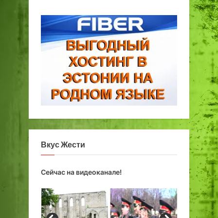
о
щ
ь
Вкус Жести
Сейчас на видеоканале!