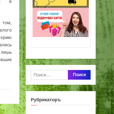
ым в
 том,
ого
орию
ались
лишь
евшие
Найти:
Рубрикаторъ