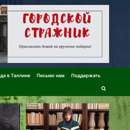
ида в Таллине
Письмо нам
Поддержать
Toggle
search
form