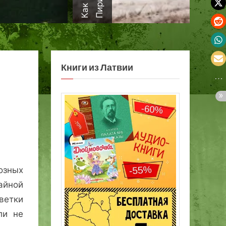
а
Книги из Латвии
озных
айной
ветки
ли не