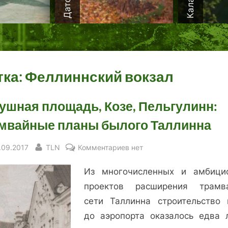
тка:
Феллиннский вокзал
ушная площадь, Козе, Пельгулинн:
мвайные планы былого Таллинна
sted
By
к
.09.2017
TLN
Комментариев
нет
записи
Из многочисленных и амбици
Ратушная
площадь,
проектов расширения трамв
Козе,
сети Таллинна строительство 
Пельгулинн:
до аэропорта оказалось едва 
трамвайные