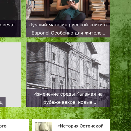
овечат
Лучший магазин русской книги в
Европе! Особенно для жителей
Прибалтики.
Изменение среды Каламая на
иц
рубеже веков: новые
многоквартирные дома и
повседневная жизнь района
стория Эстонской
Сокровища искусств