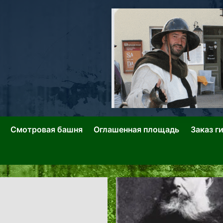
ллин: Переулки Городских Легенд
лин: Застывшее Время-|-
Смотровая башня
Оглашенная площадь
Заказ г