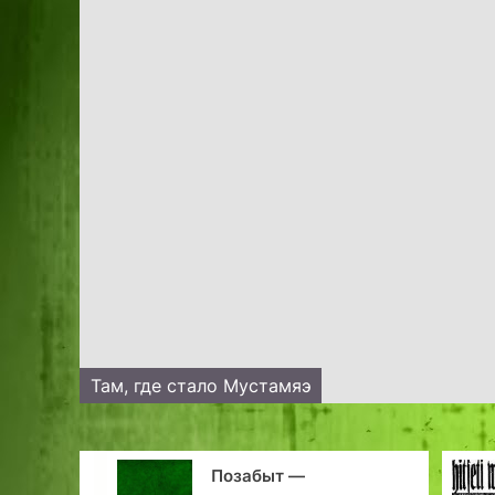
Там, где стало Мустамяэ
забыт —
Этот День победы! По