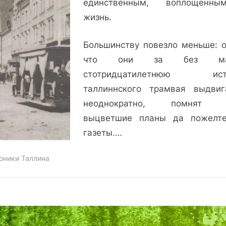
единственным, воплощенн
планы
жизнь.
былого
Таллинна
Большинству повезло меньше: о
что они за без мал
стотридцатилетнюю ист
таллиннского трамвая выдвиг
неоднократно, помнят 
выцветшие планы да пожелт
газеты.…
оники Таллина