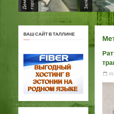
ВАШ САЙТ В ТАЛЛИНЕ
Ме
Рат
тра
Po
05
on