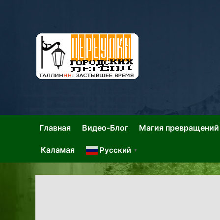
Skip
to
content
Та
Тал
Главная
Видео-Блог
Магия превращений
Каламая
Русский
▼