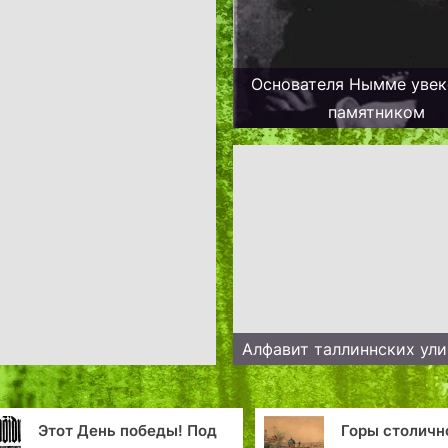
Основателя Нымме увек
памятником
Алфавит таллиннских ул
д
Горы столичного
«И