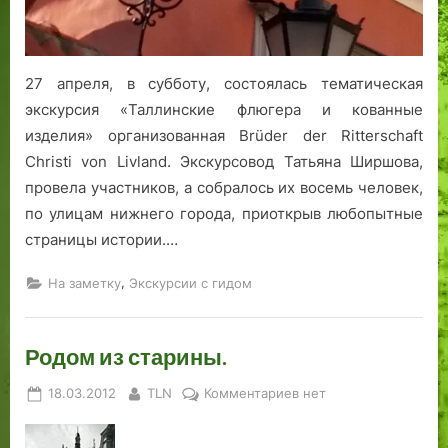
л
р
и
к
ц
в
ы
и
27 апреля, в субботу, состоялась тематическая
С
С
экскурсия «Таллинские флюгера и кованные
ю
в
изделия» организованная Brüder der Ritterschaft
г
я
Christi von Livland. Экскурсовод Татьяна Ширшова,
и
т
провела участников, а собралось их восемь человек,
з
и
по улицам нижнего города, приоткрыв любопытные
е
т
в
е
страницы истории.…
Т
л
а
я
,
На заметку
Экскурсии с гидом
л
Н
л
и
Родом из старины.
и
к
н
о
Posted
By
к
18.03.2012
TLN
Комментариев
нет
е
л
on
записи
а
Родом
я