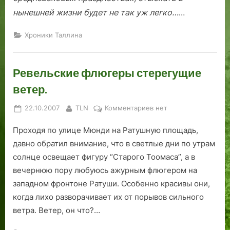
нынешней жизни будет не так уж легко…
…
Хроники Таллина
Ревельские флюгеры стерегущие
ветер.
Posted
By
к
22.10.2007
TLN
Комментариев
нет
on
записи
Проходя по улице Мюнди на Ратушную площадь,
Ревельские
флюгеры
давно обратил внимание, что в светлые дни по утрам
стерегущие
солнце освещает фигуру “Старого Тоомаса”, а в
ветер.
вечернюю пору любуюсь ажурным флюгером на
западном фронтоне Ратуши. Особенно красивы они,
когда лихо разворачивает их от порывов сильного
ветра. Ветер, он что?…