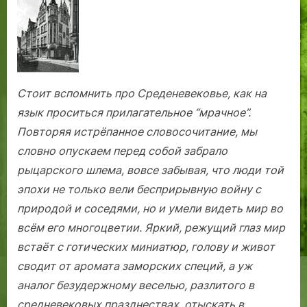
из
старины.
Стоит вспомнить про Среденевековье, как на
язык проситься прилагательное “мрачное”.
Повторяя истрёпанное словосочитание, мы
словно опускаем перед собой забрало
рыцарского шлема, вовсе забывая, что люди той
эпохи не только вели бесприрывную войну с
природой и соседями, но и умели видеть мир во
всём его многоцветии. Яркий, режущий глаз мир
встаёт с готических миниатюр, голову и живот
сводит от аромата заморских специй, а уж
аналог безудержному веселью, разлитого в
средневековых празднествах, отыскать в