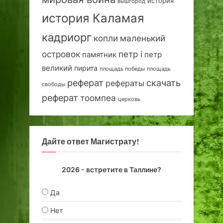
история
вышгород
история Каламая
кадриорг
маленький
копли
островок
петр i
петр
памятник
великий
пирита
площадь победы
площадь
реферат
скачать
рефераты
свободы
реферат
тоомпеа
церковь
Дайте ответ Магистрату!
2026 - встретите в Таллине?
Да
Нет