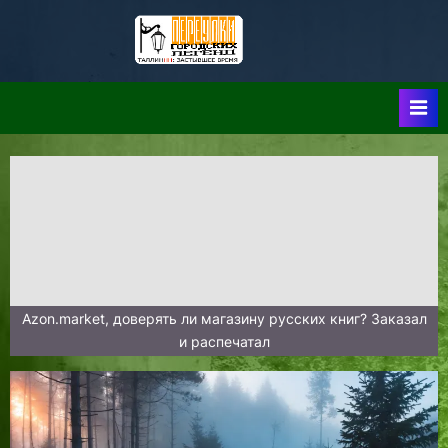
Skip
to
Таллин:
Таллин: Застывшее
content
Время-|-
Переулки
Городских
Легенд
Azon.market, доверять ли магазину русских книг? Заказал
и распечатал