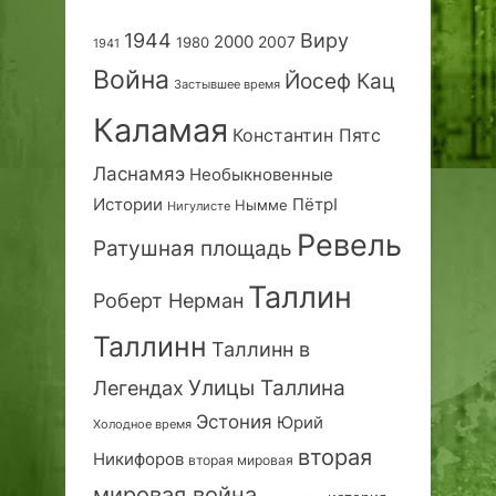
1944
Виру
2000
2007
1980
1941
Война
Йосеф Кац
Застывшее время
Каламая
Константин Пятс
Ласнамяэ
Необыкновенные
Истории
ПётрI
Нымме
Нигулисте
Ревель
Ратушная площадь
Таллин
Роберт Нерман
Таллинн
Таллинн в
Улицы Таллина
Легендах
Эстония
Юрий
Холодное время
вторая
Никифоров
вторая мировая
мировая война