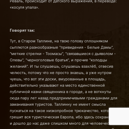
Реваль, происходит от датского выражения, в переводе:
«косуля упала».
Говорят так:
Тут, в Старом Таллине, на твою голову сплошняком
сыплются разнообразные "привидения - Белые Дамы",
"меткие стрелки - Тоомасы", "связавшиеся с дьяволом -
Олевы", "черноголовые братья", и прочие "колодцы
желаний". И ты слушаешь, слушаешь взахлёб, отвесив
челюсть, потому что не просто знаешь, а уже нутром
чуешь, что вот эти доски, вмурованные в площадь,
действительно указывают на место единственной
публичной казни священника в городе, а не воткнуты
сюда пару лет назад предприимчивыми гражданами для
заманивания туристов. Таллинну не имеет смысла
пускаться на такое низкопробное трюкачество, которым
грешит вся туристическая Европа, ибо здесь сохранилось
и дошло до нас даже слишком много для человеческого