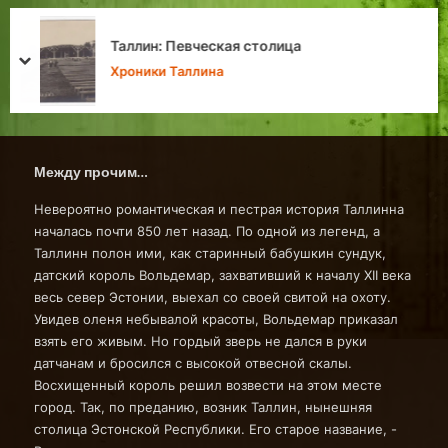
«Взрыв» из 1986 года: гибель таллинских
милиционеров из ОБППС в районе Ласнамяэ
prev
next
Личности в истории Таллина
Между прочим…
Невероятно романтическая и пестрая история Таллинна
началась почти 850 лет назад. По одной из легенд, а
Таллинн полон ими, как старинный бабушкин сундук,
датский король Вольдемар, захвативший к началу XII века
весь север Эстонии, выехал со своей свитой на охоту.
Увидев оленя небывалой красоты, Вольдемар приказал
взять его живым. Но гордый зверь не дался в руки
датчанам и бросился с высокой отвесной скалы.
Восхищенный король решил возвести на этом месте
город. Так, по преданию, возник Таллин, нынешняя
столица Эстонской Республики. Его старое название, -