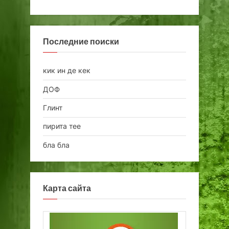
Последние поиски
кик ин де кек
ДОФ
Глинт
пирита тее
бла бла
Карта сайта