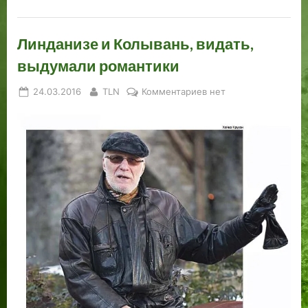
Линданизе и Колывань, видать,
выдумали романтики
Posted
By
к
24.03.2016
TLN
Комментариев
нет
on
записи
Линданизе
и
Колывань,
видать,
выдумали
романтики