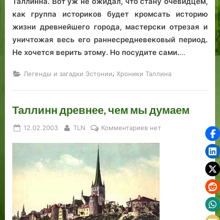
Таллинна. Вот уж не ожидал, что стану очевидцем,
как группа историков будет кромсать историю
жизни древнейшего города, мастерски отрезая и
уничтожая весь его раннесредневековый период.
Не хочется верить этому. Но посудите сами.
…
,
Легенды и загадки Эстонии
Хроники Таллина
Таллинн древнее, чем мы думаем
Posted
By
к
12.02.2003
TLN
Комментариев
нет
on
записи
Таллинн
древнее,
чем
мы
думаем