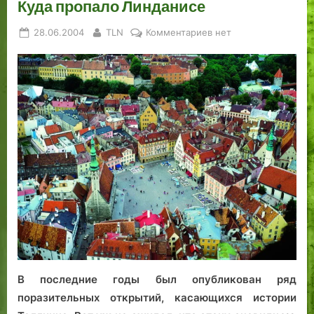
Куда пропало Линданисе
Posted
By
к
28.06.2004
TLN
Комментариев
нет
on
записи
Куда
пропало
Линданисе
В последние годы был опубликован ряд
поразительных открытий, касающихся истории