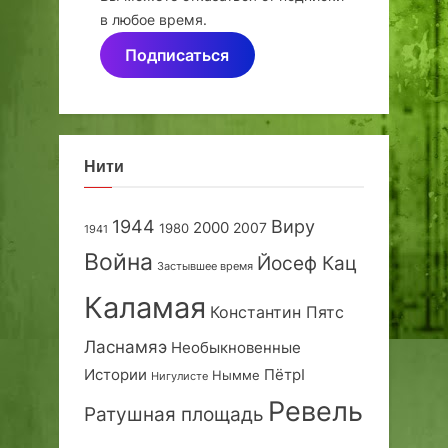
в любое время.
Подписаться
Нити
1944
Виру
2000
2007
1980
1941
Война
Йосеф Кац
Застывшее время
Каламая
Константин Пятс
Ласнамяэ
Необыкновенные
Истории
ПётрI
Нымме
Нигулисте
Ревель
Ратушная площадь