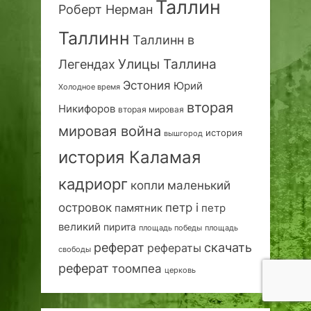
Таллин
Роберт Нерман
Таллинн
Таллинн в
Улицы Таллина
Легендах
Эстония
Юрий
Холодное время
вторая
Никифоров
вторая мировая
мировая война
история
вышгород
история Каламая
кадриорг
маленький
копли
островок
петр i
петр
памятник
великий
пирита
площадь победы
площадь
реферат
скачать
рефераты
свободы
реферат
тоомпеа
церковь