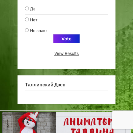
Да
Нет
Не знаю
View Results
Таллинский Дзен