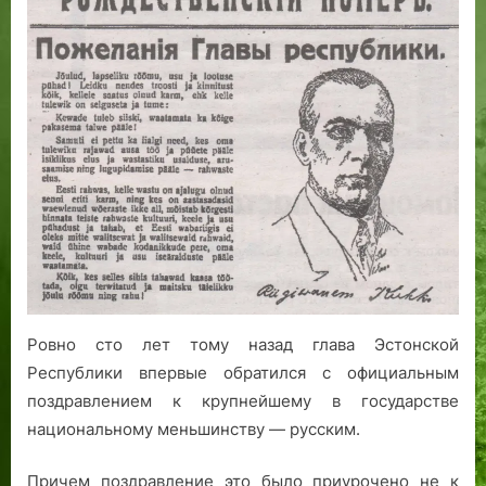
радости,
веры
и
надежды»:
рождественские
слова
от
государственного
старейшины
Ровно сто лет тому назад глава Эстонской
Республики впервые обратился с официальным
поздравлением к крупнейшему в государстве
национальному меньшинству — русским.
Причем поздравление это было приурочено не к