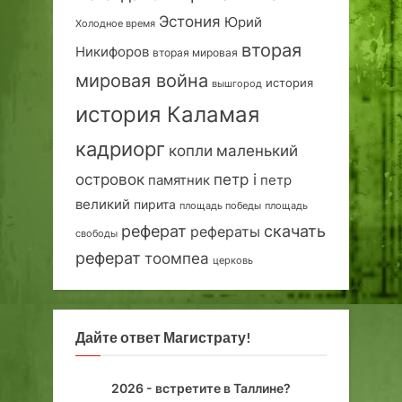
Эстония
Юрий
Холодное время
вторая
Никифоров
вторая мировая
мировая война
история
вышгород
история Каламая
кадриорг
маленький
копли
островок
петр i
петр
памятник
великий
пирита
площадь победы
площадь
реферат
скачать
рефераты
свободы
реферат
тоомпеа
церковь
Дайте ответ Магистрату!
2026 - встретите в Таллине?