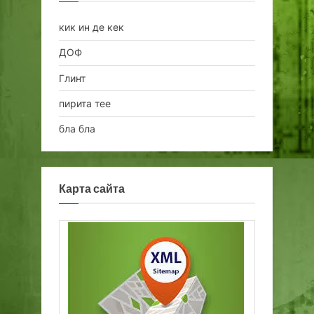
кик ин де кек
ДОФ
Глинт
пирита тее
бла бла
Карта сайта