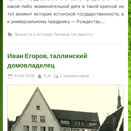
какой-либо знаменательной дате в такой краткой на
тот момент истории эстонской государственности, а
к универсальному празднику — Рождеству.…
,
Личности в истории Таллина
На заметку
Иван Егоров, таллинский
домовладелец
Posted
By
к
01.04.2009
TLN
2 комментария
on
записи
Иван
Егоров,
таллинский
домовладелец