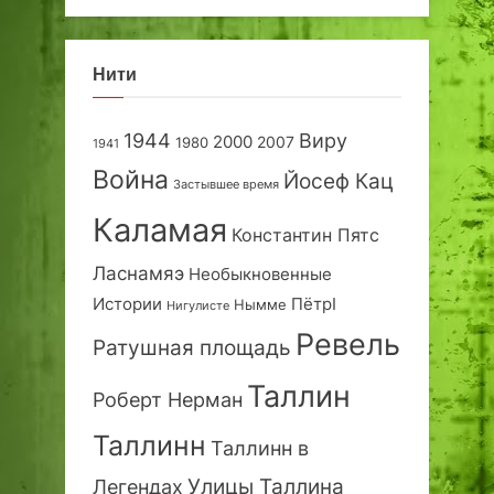
Нити
1944
Виру
2000
2007
1980
1941
Война
Йосеф Кац
Застывшее время
Каламая
Константин Пятс
Ласнамяэ
Необыкновенные
Истории
ПётрI
Нымме
Нигулисте
Ревель
Ратушная площадь
Таллин
Роберт Нерман
Таллинн
Таллинн в
Улицы Таллина
Легендах