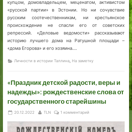
купцом, домовладельцем, меценатом, активистом
п
е
а
«русской партии» в Эстонии. Но ни сочувствие
л
с
н
русским соотечественникам, ни крестьянское
и
т
и
происхождение не спасли его от советских
в
к
репрессий. «Деловые ведомости» рассказывают
а
е
в
историю лучшего дома на Ратушной площади –
Р
«дома Егорова» и его хозяина.…
е
в
,
Личности в истории Таллина
На заметку
е
л
е
«Праздник детской радости, веры и
надежды»: рождественские слова от
государственного старейшины
Posted
By
к
20.12.2022
TLN
1 комментарий
on
записи
«Праздник
детской