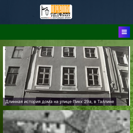
Skip
to
Таллин:
Таллин: Застывшее
content
Время-|-
Переулки
Городских
Легенд
Длинная история дома на улице Пикк 29а, в Таллине