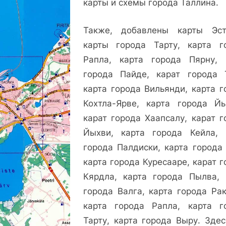
карты и схемы города Таллина.
Карты
других
Также, добавлены карты Эст
городов
карты города Тарту, карта г
Эстонии.
Рапла, карта города Пярну, 
города Пайде, карат города 
карта города Вильянди, карта г
Кохтла-Ярве, карта города Йы
карат города Хаапсалу, карат г
Йыхви, карта города Кейла, 
города Палдиски, карта города 
карта города Куресааре, карат 
Кярдла, карта города Пылва, 
города Валга, карта города Рак
карта города Рапла, карта г
Тарту, карта города Выру. Здес