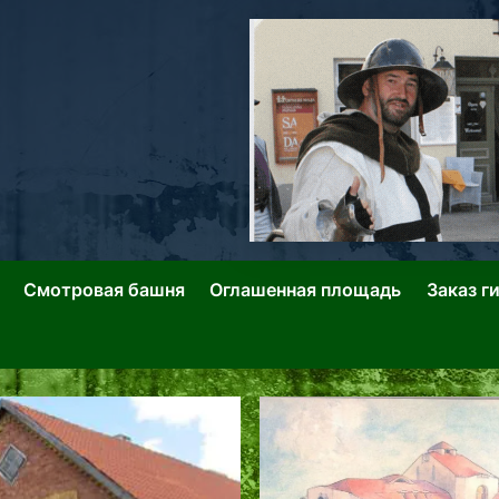
ллин: Переулки Городских Легенд
лин: Застывшее Время-|-
Смотровая башня
Оглашенная площадь
Заказ г