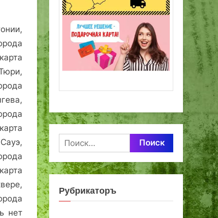
онии,
орода
карта
Тюри,
орода
гева,
орода
карта
Найти:
Сауэ,
города
карта
вере,
Рубрикаторъ
орода
ь нет