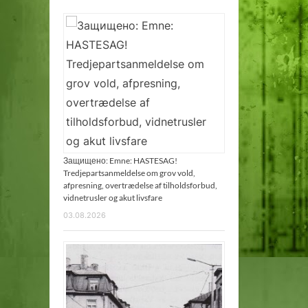
Защищено: Emne: HASTESAG!
Tredjepartsanmeldelse om grov vold,
afpresning, overtrædelse af tilholdsforbud,
vidnetrusler og akut livsfare
03.08.2026