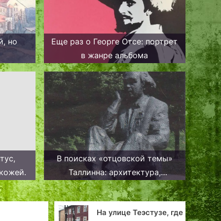
, но
Еще раз о Георге Отсе: портрет
в жанре альбома
тус,
В поисках «отцовской темы»
кожей.
Таллинна: архитектура,
скульптура, драматургия
улице Теэстузе, где
«В танце вы, маркиза,