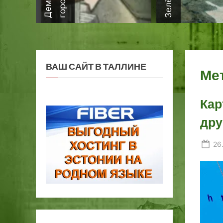
ВАШ САЙТ В ТАЛЛИНЕ
Ме
Кар
дру
Po
26
on