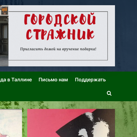
ида в Таллине
Письмо нам
Поддержать
Toggle
search
form