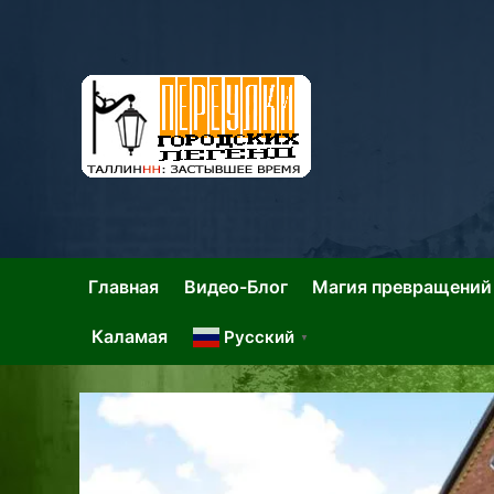
Skip
to
content
Та
Тал
Главная
Видео-Блог
Магия превращений
Каламая
Русский
▼