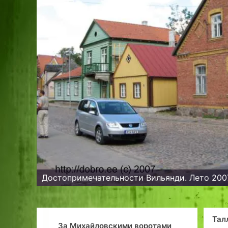
Таллинн: Квартира в Копли с
кими воротами