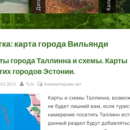
тка:
карта города Вильянди
ты города Таллинна и схемы. Карты
гих городов Эстонии.
sted
By
к
.03.2012
TLN
Комментариев
нет
записи
Карты и схемы Таллинна, возмож
Карты
города
не будет лишней вам, если тури
Таллинна
намерение посетить Таллинн ест
и
данный раздел будут добавлятьс
схемы.