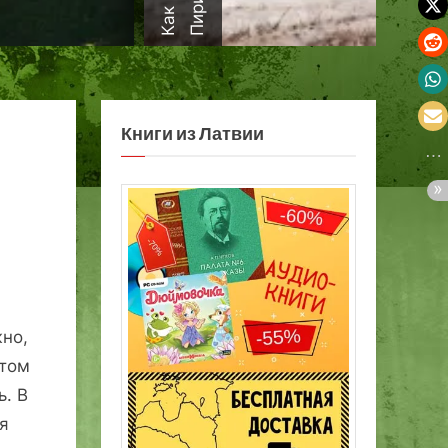
а
Книги из Латвии
но,
стом
ь. В
я