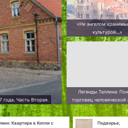
«Не ангелом хранимый
культурой…»
Легенды Таллина: Пон
Достопримечательности Вильянди. Лето 2007 года. Часть Вторая.
торговец человеческой 
Подворье,
На 