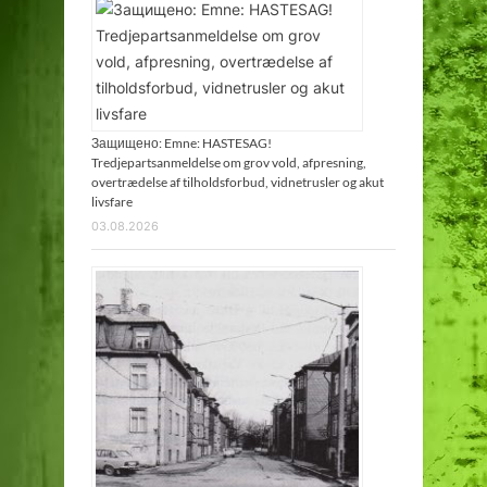
Защищено: Emne: HASTESAG!
Tredjepartsanmeldelse om grov vold, afpresning,
overtrædelse af tilholdsforbud, vidnetrusler og akut
livsfare
03.08.2026