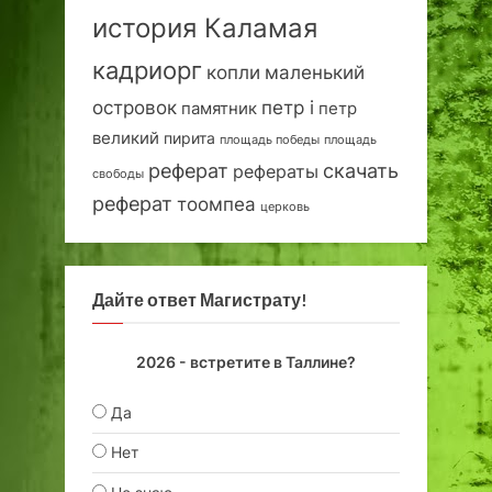
история Каламая
кадриорг
маленький
копли
островок
петр i
петр
памятник
великий
пирита
площадь победы
площадь
реферат
скачать
рефераты
свободы
реферат
тоомпеа
церковь
Дайте ответ Магистрату!
2026 - встретите в Таллине?
Да
Нет