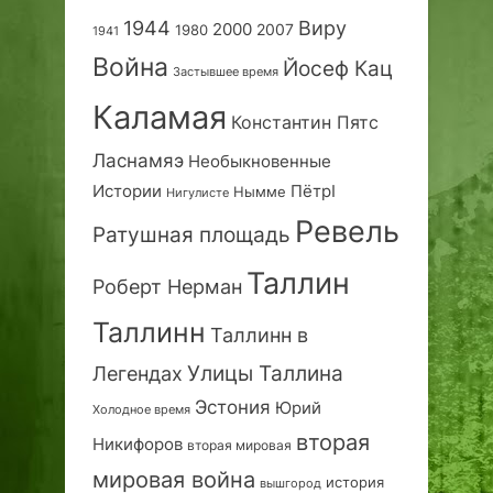
1944
Виру
2000
2007
1980
1941
Война
Йосеф Кац
Застывшее время
Каламая
Константин Пятс
Ласнамяэ
Необыкновенные
Истории
ПётрI
Нымме
Нигулисте
Ревель
Ратушная площадь
Таллин
Роберт Нерман
Таллинн
Таллинн в
Улицы Таллина
Легендах
Эстония
Юрий
Холодное время
вторая
Никифоров
вторая мировая
мировая война
история
вышгород