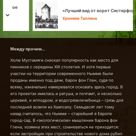
«Лучший вид от ворот Систерфордских»
prev
next
Хроники Таллина
Между прочим…
Холм Мустамяги снискал популярность как место для
пикников с середины XIX столетия. И хотя первые
участки на территории современного Нымме были
проданы именно под дачи, барон фон Глен, судя по
всему, изначально намеревался основать здесь город. В
его проектах имелась и ратуша, и почтамт, и несколько
церквей, и ипподром, и водогрязелечебница – грязь для
последней возили из Хаапсалу. Семьдесят лет тому
назад считалось, что Нымме – старейший в Европе
город-сад. В «экологическом» мышлении барона фон
Глена, хозяина этих мест, сомневаться не приходится:
если застройщик при строительстве нового дома рубил