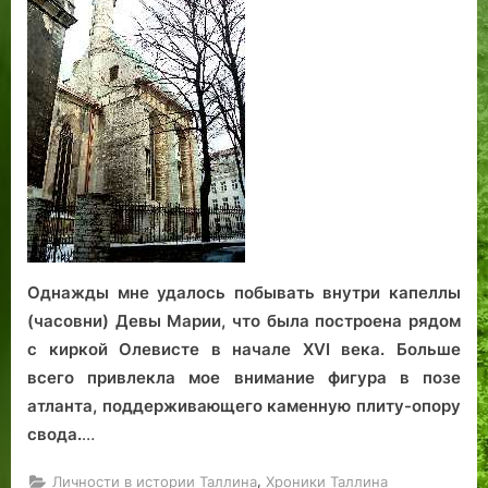
а
с
ж
а
г
ю
а
л
о
ь
г
о
б
р
л
б
я
а
д
и
я
и
н
з
а
л
н
я
и
е
н
к
н
й
ц
м
у
в
а
у
р
о
м
з
у
д
и
ы
с
о
к
с
н
Однажды мне удалось побывать внутри капеллы
а
к
а
л
и
п
(часовни) Девы Марии, что была построена рядом
ь
х
о
с киркой Олевисте в начале XVI века. Больше
н
к
р
всего привлекла мое внимание фигура в позе
о
н
н
атланта, поддерживающего каменную плиту-опору
й
и
о
свода.
…
ш
г
й
к
?
б
,
Личности в истории Таллина
Хроники Таллина