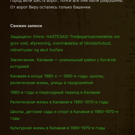
город вели шесть ворот, почти все они были разрушены.
От ворот Виру остались только башенки.
Свежие записи
Защищено: Emne: HASTESAG! Tredjepartsanmeldelse om
grov vold, afpresning, overtrædelse af tilholdsforbud,
vidnetrusler og akut livsfare
Заключение. Каламая — уникальный район с богатой
историей
Каламая в конце 1980-х — 1990-е годы: школы,
религиозная жизнь, улицы и предприятия
1980-е годы и переходный период в Каламая
Религиозная жизнь в Каламая в 1960–1970-е годы
Школы, детские сады и спорт в Каламая в 1960–1970-е
годы
Культурная жизнь в Каламая в 1960–1970-е годы