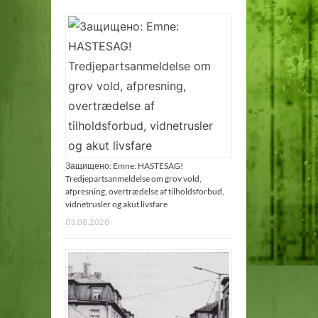
Защищено: Emne: HASTESAG!
Tredjepartsanmeldelse om grov vold,
afpresning, overtrædelse af tilholdsforbud,
vidnetrusler og akut livsfare
03.08.2026