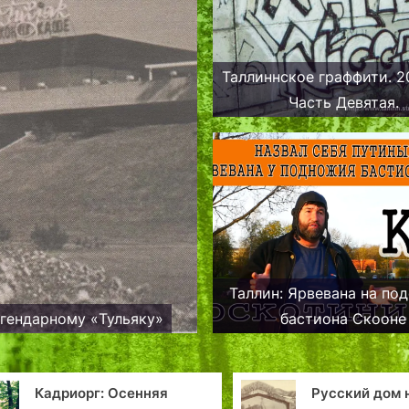
Таллиннское граффити. 2
Часть Девятая.
Таллин: Ярвевана на по
егендарному «Тульяку»
бастиона Скооне
дриорг: Осенняя
Русский дом на