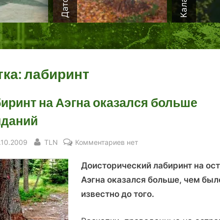
тка:
лабиринт
иринт на Аэгна оказался больше
иданий
sted
By
к
.10.2009
TLN
Комментариев
нет
записи
Доисторический лабиринт на ос
Лабиринт
на
Аэгна оказался больше, чем был
Аэгна
известно до того.
оказался
больше