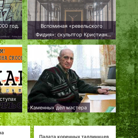
000 год.
Вспоминая «ревельского
Фидия»: скульптор Кристиан
Акерманн
дступах
Каменных дел мастера
Палата коренных таллиннцев