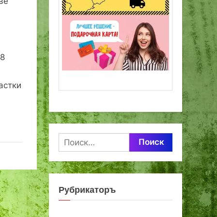
ве
18
астки
Найти:
Рубрикаторъ