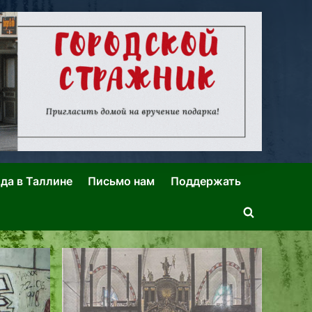
ида в Таллине
Письмо нам
Поддержать
Toggle
search
form