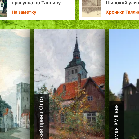
огулка по Таллину
Широкой улице
 заметку
Хроники Таллина
Датский принц Отто
Каламая XVIII век