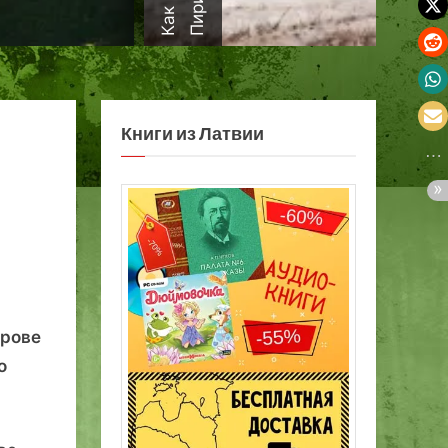
а
Книги из Латвии
трове
о