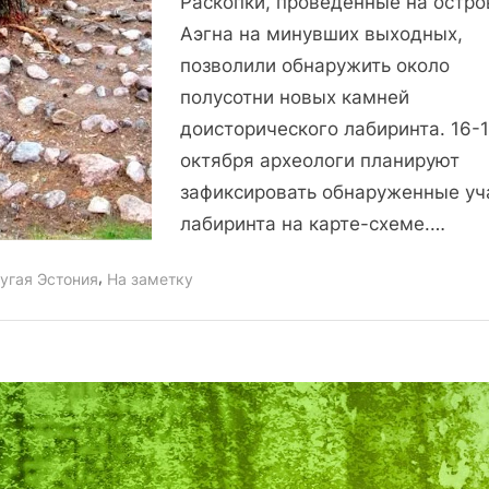
Раскопки, проведенные на остро
ожиданий
Аэгна на минувших выходных,
позволили обнаружить около
полусотни новых камней
доисторического лабиринта. 16-
октября археологи планируют
зафиксировать обнаруженные уч
лабиринта на карте-схеме.…
,
угая Эстония
На заметку