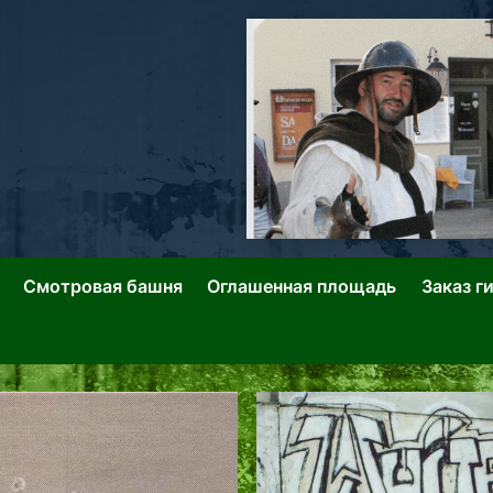
ллин: Переулки Городских Легенд
лин: Застывшее Время-|-
Смотровая башня
Оглашенная площадь
Заказ г