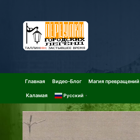
Skip
to
content
Та
Тал
Главная
Видео-Блог
Магия превращений
Каламая
Русский
▼