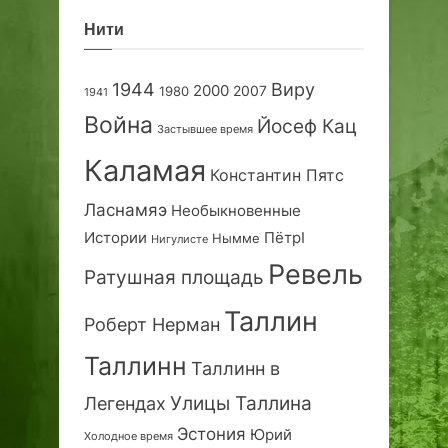
Нити
1944
Виру
2000
2007
1980
1941
Война
Йосеф Кац
Застывшее время
Каламая
Константин Пятс
Ласнамяэ
Необыкновенные
Истории
ПётрI
Нымме
Нигулисте
Ревель
Ратушная площадь
Таллин
Роберт Нерман
Таллинн
Таллинн в
Улицы Таллина
Легендах
Эстония
Юрий
Холодное время