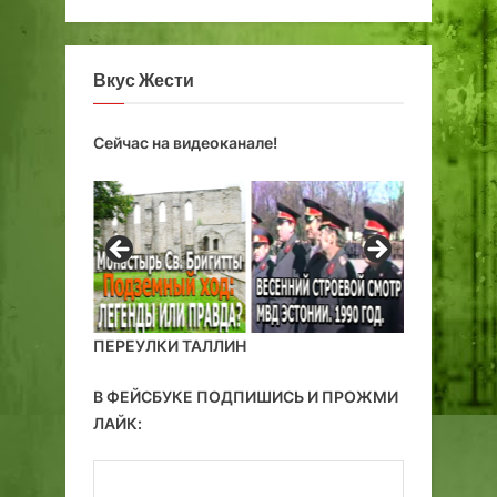
X
к
I
а
X
й
Вкус Жести
–
т
X
с
Сейчас на видеоканале!
X
е
в
и
е
К
к
а
о
й
в
т
с
е
ПЕРЕУЛКИ ТАЛЛИН
л
и
В ФЕЙСБУКЕ ПОДПИШИСЬ И ПРОЖМИ
й
ЛАЙК:
т