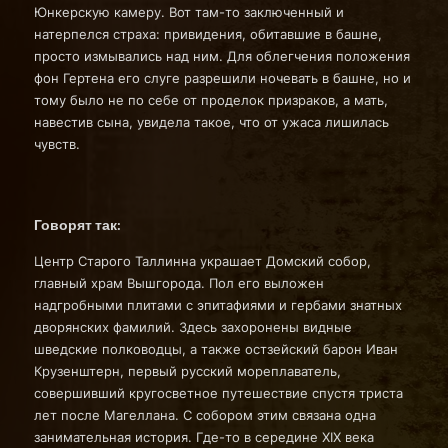
Юнкерскую камеру. Вот там-то заключенный и
натерпелся страха: привидения, обитавшие в башне,
просто измывались над ним. Для облегчения положения
фон Гертена его слуге разрешили ночевать в башне, но и
тому было не по себе от проделок призраков, а мать,
навестив сына, увидела такое, что от ужаса лишилась
чувств.
Говорят так:
Центр Старого Таллинна украшает Домский собор,
главный храм Вышгорода. Пол его выложен
надгробными плитами с эпитафиями и гербами знатных
дворянских фамилий. Здесь захоронены видные
шведские полководцы, а также остзейский барон Иван
Крузенштерн, первый русский мореплаватель,
совершивший кругосветное путешествие спустя триста
лет после Магеллана. С собором этим связана одна
занимательная история. Где-то в середине ХIХ века