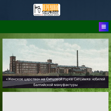
Skip
to
Таллин:
Таллин: Застывшее
content
Время-|-
Переулки
Городских
Легенд
«Женское царство» на Ситцовой горке Ситсимяэ: юбилей
Балтийской мануфактуры