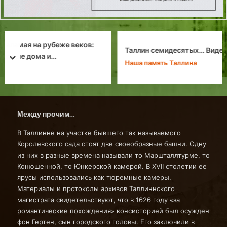
Таллин семидесятых… Видео оттуда…
prev
next
Наша память Таллина
Между прочим…
В Таллинне на участке бывшего так называемого
Королевского сада стоят две своеобразные башни. Одну
из них в разные времена называли то Маршталлтурме, то
Конюшенной, то Юнкерской камерой. В XVII столетии ее
ярусы использовались как тюремные камеры.
Материалы и протоколы архивов Таллиннского
магистрата свидетельствуют, что в 1626 году «за
романтические похождения» консисторией был осужден
фон Гертен, сын городского головы. Его заключили в