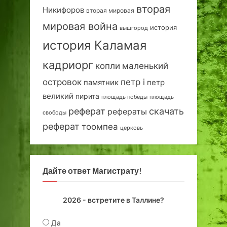
вторая
Никифоров
вторая мировая
мировая война
история
вышгород
история Каламая
кадриорг
маленький
копли
островок
петр i
петр
памятник
великий
пирита
площадь победы
площадь
реферат
скачать
рефераты
свободы
реферат
тоомпеа
церковь
Дайте ответ Магистрату!
2026 - встретите в Таллине?
Да