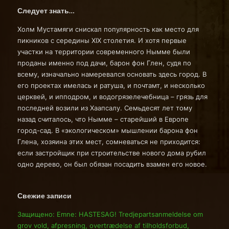
Следует знать…
Холм Мустамяги снискал популярность как место для
пикников с середины XIX столетия. И хотя первые
участки на территории современного Нымме были
проданы именно под дачи, барон фон Глен, судя по
всему, изначально намеревался основать здесь город. В
его проектах имелась и ратуша, и почтамт, и несколько
церквей, и ипподром, и водогрязелечебница – грязь для
последней возили из Хаапсалу. Семьдесят лет тому
назад считалось, что Нымме – старейший в Европе
город-сад. В «экологическом» мышлении барона фон
Глена, хозяина этих мест, сомневаться не приходится:
если застройщик при строительстве нового дома рубил
одно дерево, он был обязан посадить взамен его новое.
Свежие записи
Защищено: Emne: HASTESAG! Tredjepartsanmeldelse om
grov vold, afpresning, overtrædelse af tilholdsforbud,