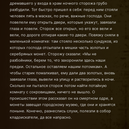
дремавшего у входа в храм ночного сторожа грубо
разбудили. Тот быстро пришел в себя: перед ним стояли
человек пять в масках, по речи, важные господа. Они
повелели ему открыть двери, которые укажут, завязали
глаза и повели. Сторож все открыл, но его все вели и
вели, по дороге отпирая какие-то двери. Повязку сняли в
маленькой комнатке: там стояло несколько сундуков, из
которых господа отсыпали в мешки часть золотых и
серебряных монет. Сторожу сказали: «Мы не
разбойники, берем то, что захоронили здесь наши
предки. Остальное оставляем нашим потомкам». А
чтобы старик помалкивал, ему дали два золотых, вновь
завязали глаза, вывели на улицу и растворились в ночи.
Сколько ни пытался сторож потом найти потайную
комнату с сокровищами, ничего не вышло. О
происшествии этом рассказал он на смертном одре, а
монеты завещал городскому музею, где они и хранятся
поныне. Конечно, разнеслись слухи, полезли в собор
кладоискатели, да все напрасно.