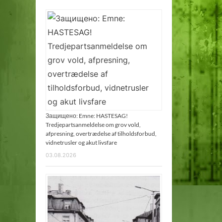
Защищено: Emne: HASTESAG!
Tredjepartsanmeldelse om grov vold,
afpresning, overtrædelse af tilholdsforbud,
vidnetrusler og akut livsfare
03.08.2026