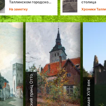
столица
пап
Хроники Таллина
Личн
Талл
Датский принц Отто
Каламая XVIII век