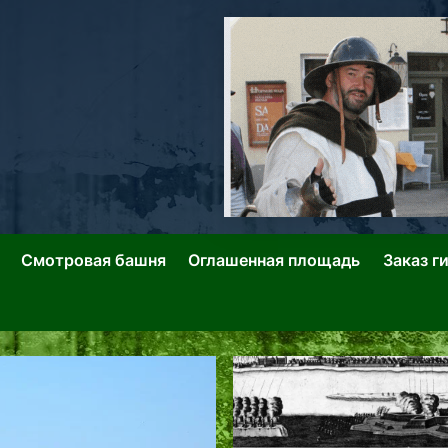
ллин: Переулки Городских Легенд
лин: Застывшее Время-|-
Смотровая башня
Оглашенная площадь
Заказ г