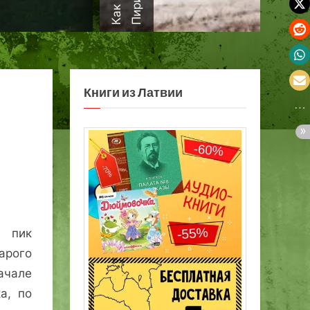
а
Книги из Латвии
 пик
арого
чале
а, по