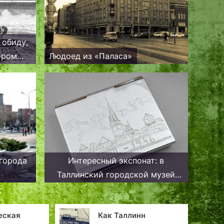
 обиду,
ором
Людоед из «Паласа»
города
Интересный экспонат: в
Таллинский городской музей
попал портсигар военнопленного
 Таллинн
Борьба с символикой в