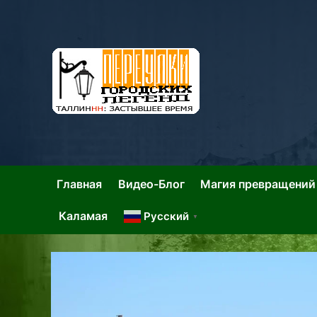
Skip
to
content
Та
Тал
Главная
Видео-Блог
Магия превращений
Каламая
Русский
▼