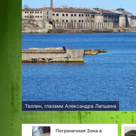
Таллин, глазами Александра Лапшина
ничная Зона в
Самая старая монета в