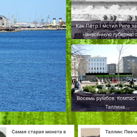
Как Пётр I мстил Риге за
нанесённую губернат
Швеции
Восемь румбов. Компас 
Таллина
Таллин: Певческая
Kак