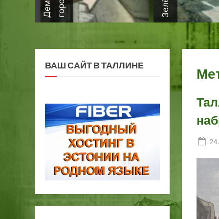
ВАШ САЙТ В ТАЛЛИНЕ
Ме
Тал
наб
Po
24
on