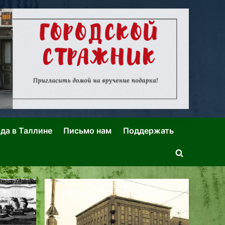
ида в Таллине
Письмо нам
Поддержать
Toggle
search
form