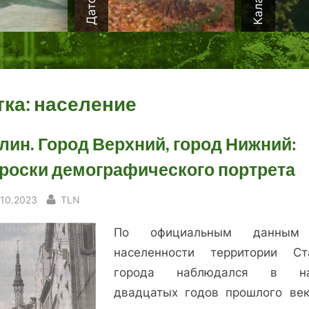
тка:
население
лин. Город Верхний, город Нижний:
роски демографического портрета
sted
By
.10.2023
TLN
По официальным данным
населенности территории Ст
города наблюдался в на
двадцатых годов прошлого век