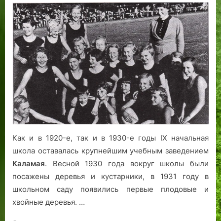
…
я
е
я
.
и
п
»
б
р
н
с
а
и
и
а
л
р
з
н
д
а
к
о
ы
р
в
:
н
в
о
а
м
о
Т
в
Л
е
в
а
а
и
т
л
х
ш
а
л
а
м
и
н
о
н
с
р
Как и в 1920-е, так и в 1930-е годы IX начальная
е
к
ф
школа оставалась крупнейшим учебным заведением
о
о
Каламая
. Весной 1930 года вокруг школы были
г
з
посажены деревья и кустарники, в 1931 году в
о
ы
школьном саду появились первые плодовые и
в
Е
хвойные деревья. …
Т
п
а
и