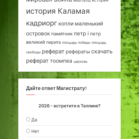
история
вышгород
история Каламая
кадриорг
маленький
копли
островок
петр i
петр
памятник
великий
пирита
площадь победы
площадь
реферат
скачать
рефераты
свободы
реферат
тоомпеа
церковь
Дайте ответ Магистрату!
2026 - встретите в Таллине?
Да
Нет