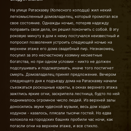
На улице Ратаскаэву (Колесного колодца) жил некий
легкомысленный домовладелец, который промотал все
свое состояние. Однажды ночью, потеряв надежду
поправить свои дела, он решил покончить с собой. В эту
роковую минуту в дом к нему постучался неизвестный и
попросил позволения устроить следующей ночью на
верхнем этаже его дома свадебный пир. Незнакомец,
посулил за это несчастному хозяину несметные
богатства, но при одном условии - никто не должен
подслушивать и подсматривать, иначе того постигнет
смерть. Домовладелец принял предложение. Вечером
следующего дня к подъезду дома на Ратаскаэву начали
съезжаться роскошные кареты, в окнах верхнего этажа
зажглись яркие огни, заскрипела лестница, будто по ней
поднималось огромное число людей. Из верхней залы
доносились звуки чудесной музыки, весь дом ходил
ходуном - казалось, плясали тысячи гостей. Но едва
колокола на городских башнях пробили час ночи, как
погасли огни на верхнем этаже, и все стихло.