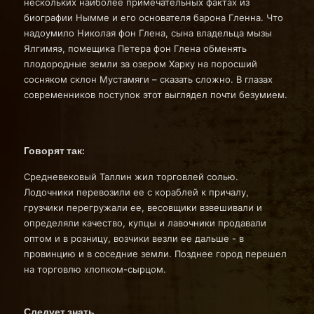
нескольких наиболее примечательных фактах из
биографии Нымме и его основателя барона Гленна. Что
надоумило Николая фон Глена, сына владельца мызы
Ялгимяэ, помещика Петера фон Глена обменять
плодородные земли за озером Харку на поросший
сосняком склон Мустамяги – сказать сложно. В глазах
современников поступок этот выглядел почти безумием.
Говорят так:
Средневековый Таллин жил торговлей солью.
Лодочники перевозили ее с кораблей к причалу,
грузчики перегружали ее, весовщики взвешивали и
определяли качество, купцы и лавочники продавали
оптом и в розницу, возчики везли ее дальше - в
провинцию и в соседние земли. Позднее город перешел
на торговлю хлопком-сырцом.
Следует знать…