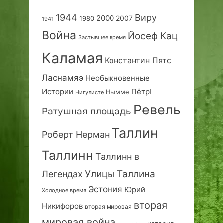
1944
Виру
2000
2007
1980
1941
Война
Йосеф Кац
Застывшее время
Каламая
Константин Пятс
Ласнамяэ
Необыкновенные
Истории
ПётрI
Нымме
Нигулисте
Ревель
Ратушная площадь
Таллин
Роберт Нерман
Таллинн
Таллинн в
Улицы Таллина
Легендах
Эстония
Юрий
Холодное время
вторая
Никифоров
вторая мировая
мировая война