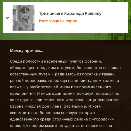
Старый Тоомас воюет с русскими
prev
next
Хроники Таллина
Между прочим…
Среди полусотни населенных пунктов Эстонии,
обладающих городским статусом, большинство возникло
естественным путем – развиваясь из поселка у гавани,
речной переправы, городища на неприступном холме, а
позже – у разбогатевшей мызы или промышленного
предприятия. И лишь один из них, пожалуй, появился по
воле одного-единственного человека – отца-основателя
барона Николая фон Глена. Это Нымме. И хотя
вспомнить всю более чем вековую историю
единственного среди столичных района с «городским
прошлым» одним махом не удастся, остановиться на