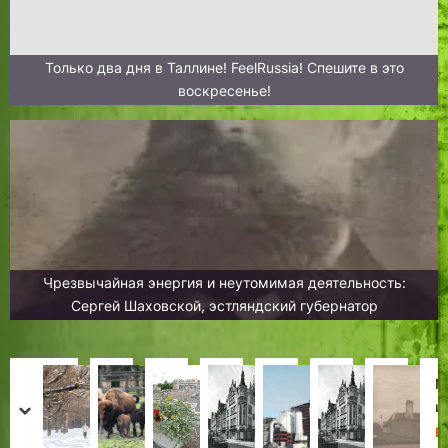
Только два дня в Таллине! FeelRussia! Спешите в это
воскресенье!
Чрезвычайная энергия и неутомимая деятельность:
Сергей Шаховской, эстляндский губернатор
«
Т
Л
К
Т
П
М
П
Г
а
е
а
а
р
и
о
prev
next
л
л
с
к
л
и
с
д
Х
Н
Х
Л
Н
Л
В
Х