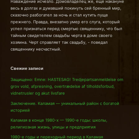
Наваждение исчезло. Домовладелец же, еще накануне
весь в долгах и думавший покинуть сей бренный мир,
сказочно разбогател за ночь и стал кутить пуще
прежнего. Правда, внезапно умер его слуга, который
успел признаться перед смертью священнику, что был
тайным свидетелем свадьбы черта в доме своего
хозяина. Черт справляет так свадьбу, - поведал
священнику несчастный.
Свежие записи
Защищено: Emne: HASTESAG! Tredjepartsanmeldelse om
grov vold, afpresning, overtrædelse af tilholdsforbud,
vidnetrusler og akut livsfare
Заключение. Каламая — уникальный район с богатой
историей
Каламая в конце 1980-х — 1990-е годы: школы,
религиозная жизнь, улицы и предприятия
1980-е годы и переходный период в Каламая