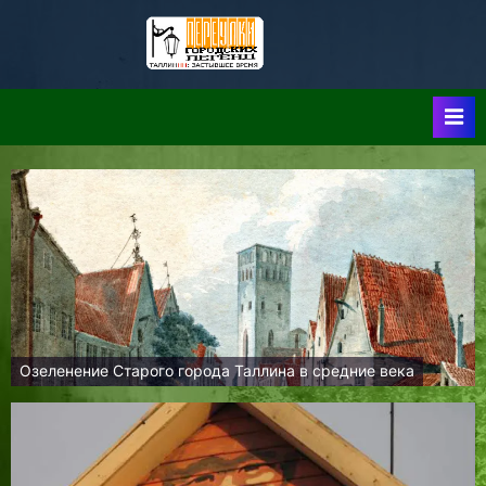
Skip
to
Таллин:
Таллин: Застывшее
content
Время-|-
Переулки
Городских
Легенд
Озеленение Старого города Таллина в средние века