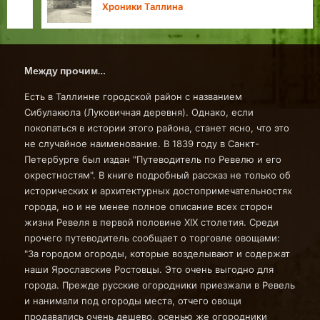
Хроники Таллина
Между прочим…
Есть в Таллинне городской район с названием
Сибулакюла (Луковичная деревня). Однако, если
покопаться в истории этого района, станет ясно, что это
не случайное наименование. В 1839 году в Санкт-
Петербурге был издан "Путеводитель по Ревелю и его
окрестностям". В книге подробный рассказ не только об
исторических и архитектурных достопримечательностях
города, но и не менее полное описание всех сторон
жизни Ревеля в первой половине XIX столетия. Среди
прочего путеводитель сообщает о торговле овощами:
"За городом огороды, которые возделывают и содержат
наши Ярославские Ростовцы. Это очень выгодно для
города. Прежде русские огородники приезжали в Ревель
и нанимали под огороды места, отчего овощи
продавались очень дешево, осенью же огородники