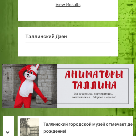
View Results
Таллинский Дзен
Таллинский городской музей отмечает день
рождение!
prev
next