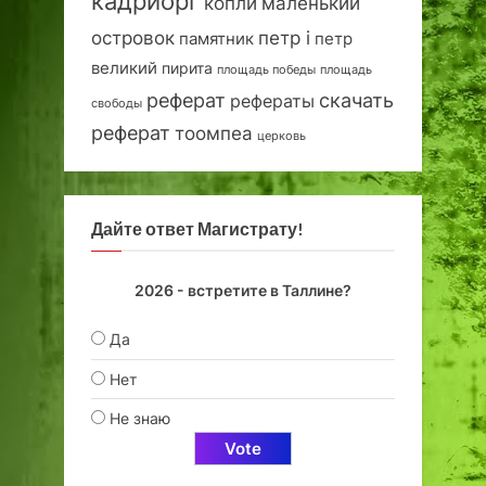
кадриорг
маленький
копли
островок
петр i
петр
памятник
великий
пирита
площадь победы
площадь
реферат
скачать
рефераты
свободы
реферат
тоомпеа
церковь
Дайте ответ Магистрату!
2026 - встретите в Таллине?
Да
Нет
Не знаю