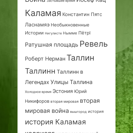
Застывшее время
Каламая
Константин Пятс
Ласнамяэ
Необыкновенные
Истории
ПётрI
Нымме
Нигулисте
Ревель
Ратушная площадь
Таллин
Роберт Нерман
Таллинн
Таллинн в
Улицы Таллина
Легендах
Эстония
Юрий
Холодное время
вторая
Никифоров
вторая мировая
мировая война
история
вышгород
история Каламая