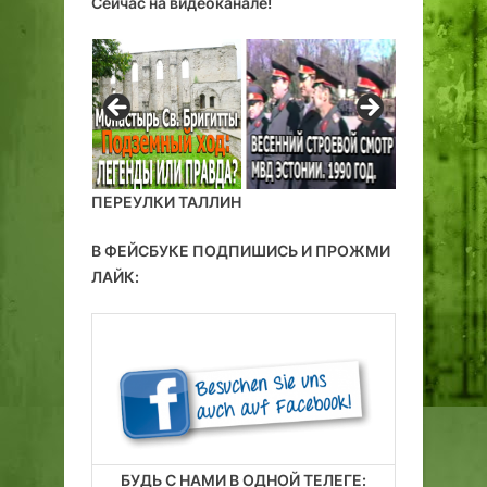
Сейчас на видеоканале!
ы
,
с
ц
т
е
а
р
в
к
к
в
а
и
«
,
ПЕРЕУЛКИ ТАЛЛИН
О
с
с
р
В ФЕЙСБУКЕ ПОДПИШИСЬ И ПРОЖМИ
е
е
ЛАЙК:
н
д
ь
н
№
е
5
в
5
е
»
к
о
в
БУДЬ С НАМИ В ОДНОЙ ТЕЛЕГЕ: