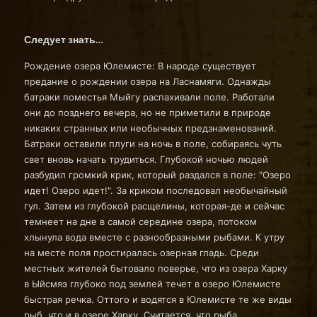
Следует знать…
Рождение озера Юлемисте: В народе существует
предание о рождении озера на Ласнамяги. Однажды
батраки поместья Мыйгу распахивали поле. Работали
они до позднего вечера, но не приметили в природе
никаких странных или необычных предзнаменований.
Батраки оставили плуги на ночь в поле, собираясь чуть
свет вновь начать трудиться. Глубокой ночью людей
разбудил громкий крик, который раздался в поле: "Озеро
идет! Озеро идет!". За криком последовал необычайный
гул. Затем из глубокой расщелины, которая-де и сейчас
темнеет на дне в самой середине озера, потоком
хлынула вода вместе с разнообразными рыбами. К утру
на месте поля простиралась озерная гладь. Среди
местных жителей бытовало поверье, что из озера Харку
в Ыйсмяэ глубоко под землей течет в озеро Юлемисте
быстрая речка. Оттого и водятся в Юлемисте те же виды
рыб, что и в озере Харку. Считается, что рыба