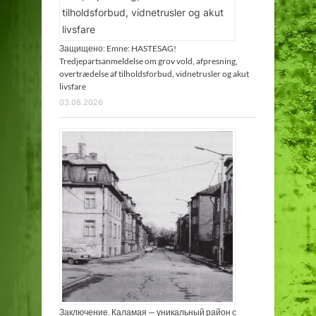
к
с
к
Защищено: Emne: HASTESAG!
Tredjepartsanmeldelse om grov vold, afpresning,
у
overtrædelse af tilholdsforbud, vidnetrusler og akut
р
livsfare
с
03.08.2026
и
и
.
Заключение. Каламая — уникальный район с