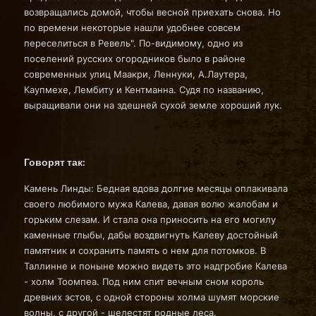
возвращались домой, чтобы весной приехать снова. Но
по времени некоторые нашли удобнее совсем
переселиться в Ревель". По-видимому, одно из
поселений русских огородников было в районе
современных улиц Маакри, Леннуки, А.Лаутера,
Каупмехе, Лембиту и Кентманна. Судя по названию,
выращивали они на здешней сухой земле хороший лук.
Говорят так:
Камень Линды: Бедная вдова долгие месяцы оплакивала
своего любимого мужа Калева, давая волю жалобам и
горьким слезам. И стала она приносить на его могилу
каменные глыбы, дабы воздвигнуть Калеву достойный
памятник и сохранить память о нем для потомков. В
Таллинне и поныне можно видеть это надгробие Калева
- холм Тоомпеа. Под ним спит вечным сном король
древних эстов, с одной стороны холма шумят морские
волны, с другой - шелестят родные леса.