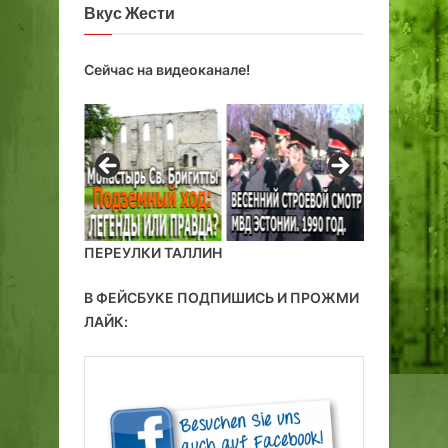
Вкус Жести
о
1
9
Сейчас на видеоканале!
2
0
г
о
д
а
ПЕРЕУЛКИ ТАЛЛИН
В ФЕЙСБУКЕ ПОДПИШИСЬ И ПРОЖМИ
ЛАЙК: