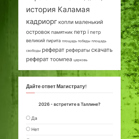
история Каламая
кадриорг
маленький
копли
островок
петр i
петр
памятник
великий
пирита
площадь победы
площадь
реферат
скачать
рефераты
свободы
реферат
тоомпеа
церковь
Дайте ответ Магистрату!
2026 - встретите в Таллине?
Да
Нет