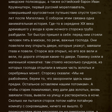
шведские полководцы, а также остзейский барон Иван
Крузенштерн, первый русский мореплаватель,
совершивший кругосветное путешествие спустя триста
лет после Магеллана. С собором этим связана одна
занимательная история. Где-то в середине ХIХ века
дремавшего у входа в храм ночного сторожа грубо
разбудили. Тот быстро пришел в себя: перед ним стояли
человек пять в масках, по речи, важные господа. Они
повелели ему открыть двери, которые укажут, завязали
глаза и повели. Сторож все открыл, но его все вели и
вели, по дороге отпирая какие-то двери. Повязку сняли в
маленькой комнатке: там стояло несколько сундуков, из
которых господа отсыпали в мешки часть золотых и
серебряных монет. Сторожу сказали: «Мы не
разбойники, берем то, что захоронили здесь наши
предки. Остальное оставляем нашим потомкам». А
чтобы старик помалкивал, ему дали два золотых, вновь
завязали глаза, вывели на улицу и растворились в ночи.
Сколько ни пытался сторож потом найти потайную
комнату с сокровищами, ничего не вышло. О
происшествии этом рассказал он на смертном одре, а