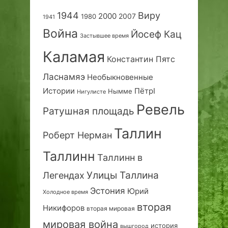
1944
Виру
2000
2007
1980
1941
Война
Йосеф Кац
Застывшее время
Каламая
Константин Пятс
Ласнамяэ
Необыкновенные
Истории
ПётрI
Нымме
Нигулисте
Ревель
Ратушная площадь
Таллин
Роберт Нерман
Таллинн
Таллинн в
Улицы Таллина
Легендах
Эстония
Юрий
Холодное время
вторая
Никифоров
вторая мировая
мировая война
история
вышгород