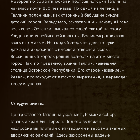
Невероятно романтическая и пестрая история Таллинна
началась почти 850 лет назад. По одной из легенд, а
Таллинн полон ими, как старинный бабушкин сундук,
датский король Вольдемар, захвативший к началу XII века
весь север Эстонии, выехал со своей свитой на охоту.
Увидев оленя небывалой красоты, Вольдемар приказал
взять его живым. Но гордый зверь не дался в руки
датчанам и бросился с высокой отвесной скалы.
Восхищенный король решил возвести на этом месте
город. Так, по преданию, возник Таллин, нынешняя
столица Эстонской Республики. Его старое название, -
Реваль, происходит от датского выражения, в переводе:
«косуля упала».
Следует знать…
Центр Старого Таллинна украшает Домский собор,
главный храм Вышгорода. Пол его выложен
надгробными плитами с эпитафиями и гербами знатных
дворянских фамилий. Здесь захоронены видные