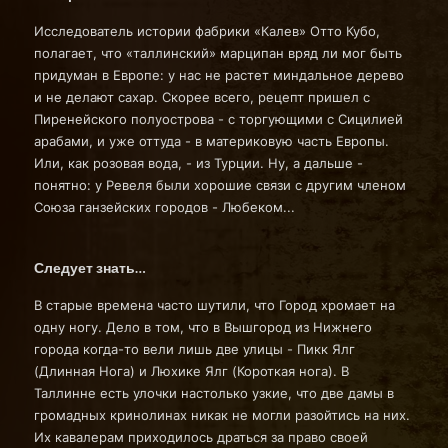
Исследователь истории фабрики «Калев» Отто Кубо,
полагает, что «таллинский» марципан вряд ли мог быть
придуман в Европе: у нас не растет миндальное дерево
и не делают сахар. Скорее всего, рецепт пришел с
Пиренейского полуострова - с торгующими с Сицилией
арабами, и уже оттуда - в материковую часть Европы.
Или, как розовая вода, - из Турции. Ну, а дальше -
понятно: у Ревеля были хорошие связи с другим членом
Союза ганзейских городов - Любеком...
Следует знать…
В старые времена часто шутили, что Город хромает на
одну ногу. Дело в том, что в Вышгород из Нижнего
города когда-то вели лишь две улицы - Пикк Ялг
(Длинная Нога) и Люхике Ялг (Короткая нога). В
Таллинне есть улочки настолько узкие, что две дамы в
громадных кринолинах никак не могли разойтись на них.
Их кавалерам приходилось драться за право своей