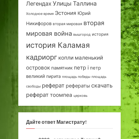
Улицы Таллина
Легендах
Эстония
Юрий
Холодное время
вторая
Никифоров
вторая мировая
мировая война
история
вышгород
история Каламая
кадриорг
маленький
копли
островок
петр i
петр
памятник
великий
пирита
площадь победы
площадь
реферат
скачать
рефераты
свободы
реферат
тоомпеа
церковь
Дайте ответ Магистрату!