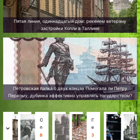
Пятая линия, одиннадцатый дом: реквием ветерану
застройки Копли в Таллине
Петровская палка о двух концах Помогала ли Петру
Первому, дубинка эффективно управлять государством?
О
Л
О
В
«
П
Л
Т
т
е
п
«
С
е
а
а
prev
next
а
г
е
з
к
р
б
л
Л
Л
В
Л
Х
З
Д
Х