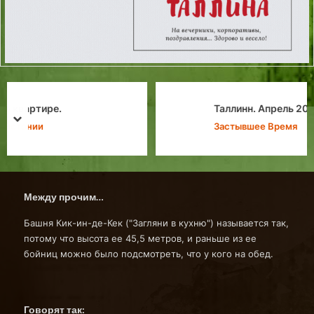
Таллинн. Апрель 2002г. Часть Первая.
prev
next
Застывшее Время
Между прочим…
Башня Кик-ин-де-Кек ("Загляни в кухню") называется так,
потому что высота ее 45,5 метров, и раньше из ее
бойниц можно было подсмотреть, что у кого на обед.
Говорят так: