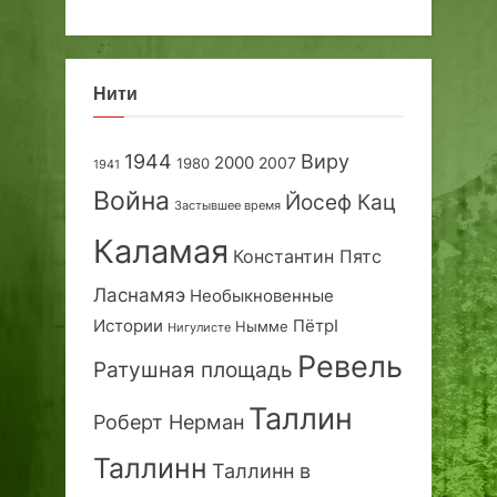
Нити
1944
Виру
2000
2007
1980
1941
Война
Йосеф Кац
Застывшее время
Каламая
Константин Пятс
Ласнамяэ
Необыкновенные
Истории
ПётрI
Нымме
Нигулисте
Ревель
Ратушная площадь
Таллин
Роберт Нерман
Таллинн
Таллинн в