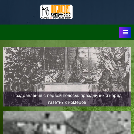
Skip
to
Таллин:
Таллин: Застывшее
content
Время-|-
Переулки
Городских
Легенд
Поздравления с первой полосы: праздничный наряд
газетных номеров