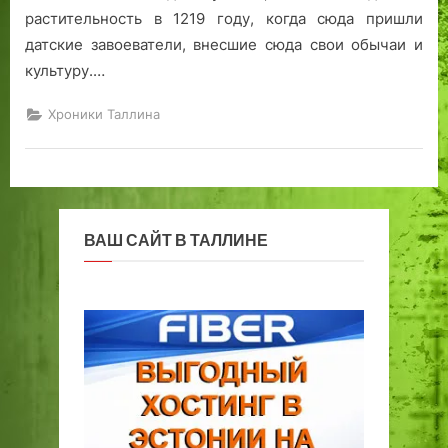
с
с
растительность в 1219 году, когда сюда пришли
п
о
датские завоеватели, внесшие сюда свои обычаи и
о
б
культуру.…
р
о
т
р
Хроники Таллина
а
А
О
л
Б
е
П
к
П
с
С
а
ВАШ САЙТ В ТАЛЛИНЕ
г
н
.
д
Т
р
а
а
л
Н
л
е
и
в
н
с
.
к