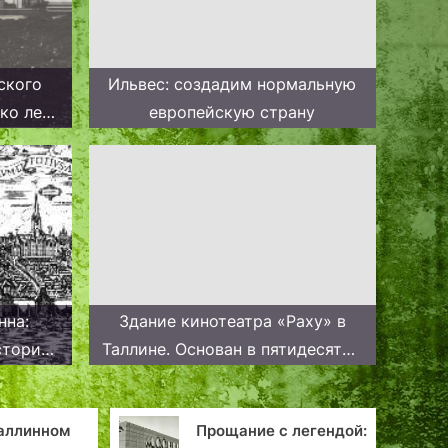
ского
Ильвес: создадим нормальную
ко лет
европейскую страну
нна:
Здание кинотеатра «Раху» в
стории
Таллине. Основан в пятидесятых
годах. Приговорен в 2007,
уничтожен будет в 2019-м.
Таллинном
Прощание с легендой: