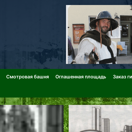
ллин: Переулки Городских Легенд
лин: Застывшее Время-|-
Смотровая башня
Оглашенная площадь
Заказ г