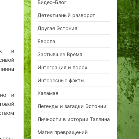
Видео-Блог
Детективный разворот
Другая Эстония
Европа
их и
Застывшее Время
сивой
Интеграция и порох
инна
Интересные факты
Каламая
дно и
овой
Легенды и загадки Эстонии
ством
Личности в истории Таллина
Магия превращений
ппы,