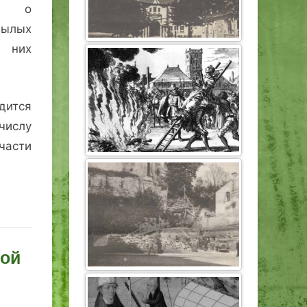
ия о
ылых
у них
дится
 числу
части
ной