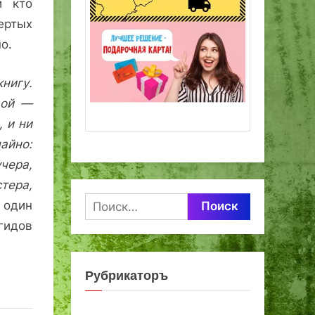
и кто
ертых
о.
нигу.
дой —
, и ни
йно:
учера,
ера,
Найти:
 один
идов
Рубрикаторъ