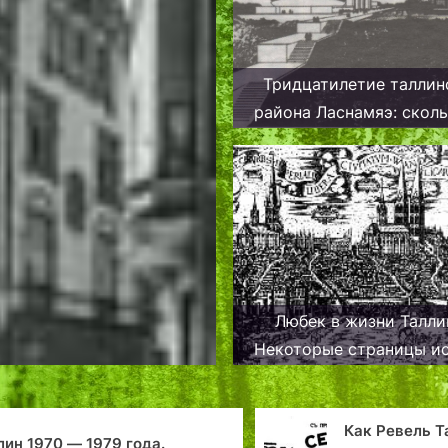
Тридцатилетие таллин
района Ласнамяэ: сколь
юбиляру?
Любек в жизни Талли
Некоторые страницы и
Ганзы
Как Ревель 
лин 1970 — 1979 года.