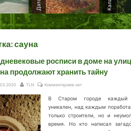
тка:
сауна
дневековые росписи в доме на ули
на продолжают хранить тайну
sted
By
к
.03.2020
TLN
Комментариев
нет
записи
В Старом городе каждый
Средневековые
росписи
уникален, над каждым поработа
в
только строители, но и неумо
доме
время. Но кто написал загад
на