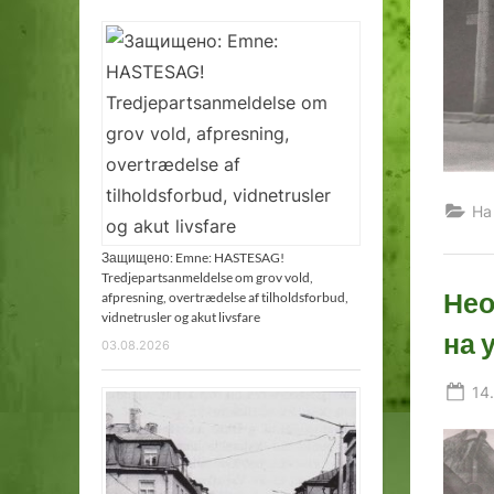
На
Защищено: Emne: HASTESAG!
Tredjepartsanmeldelse om grov vold,
Нео
afpresning, overtrædelse af tilholdsforbud,
vidnetrusler og akut livsfare
на 
03.08.2026
Po
14
on