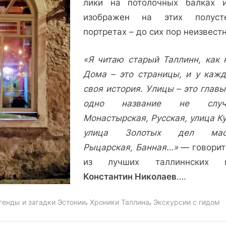
лики на потолочных балках 
улице
изображен на этих полуст
Сауна
портретах – до сих пор неизвестн
продолжают
хранить
тайну
«Я читаю старый Таллинн, как к
Дома – это страницы, и у каж
своя история. Улицы – это главы
одно название не случа
Монастырская, Русская, улица К
улица Золотых дел маст
Рыцарская, Банная…»
— говорит
из лучших таллиннских г
Константин Николаев
.…
,
,
генды и загадки Эстонии
Хроники Таллина
Экскурсии с гидом