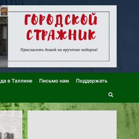
ида в Таллине
Письмо нам
Поддержать
Toggle
search
form