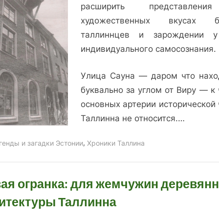
или
расширить представлен
Загадки
художественных вкусах б
потолка
таллиннцев и зарождении 
на
индивидуального самосознания.
улице
Сауна
Улица Сауна — даром что нахо
буквально за углом от Виру — к
основных артерии исторической 
Таллинна не относится.…
,
генды и загадки Эстонии
Хроники Таллина
ая огранка: для жемчужин деревян
итектуры Таллинна