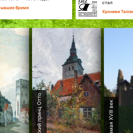
стал
тывшее Время
Хроники Талли
Датский принц Отто
Каламая XVIII век