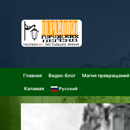
Skip
to
content
Та
Тал
Главная
Видео-Блог
Магия превращений
Каламая
Русский
▼