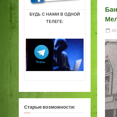
Бан
БУДЬ С НАМИ В ОДНОЙ
Мел
ТЕЛЕГЕ:
Po
05
on
Старые возможности: