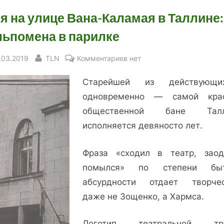
я на улице Вана-Каламая в Таллине:
ьпомена в парилке
sted
By
к
.03.2019
TLN
Комментариев
нет
записи
Старейшей из действующ
Баня
на
одновременно — самой кра
улице
общественной бане Талл
Вана-
исполняется девяносто лет.
Каламая
в
Фраза «сходил в театр, зао
Таллине:
помылся» по степени быт
Мельпомена
абсурдности отдает творче
в
парилке
даже не Зощенко, а Хармса.
Логотип театральной тру