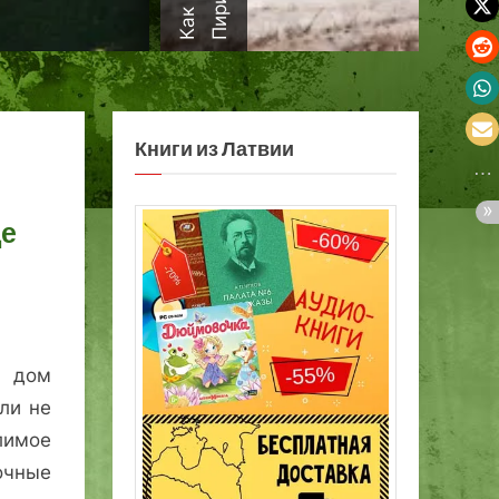
а
Книги из Латвии
це
 дом
ли не
лимое
очные