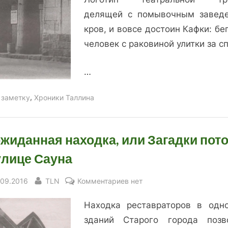
делящей с помывочным завед
кров, и вовсе достоин Кафки: б
человек с раковиной улитки за с
…
,
 заметку
Хроники Таллина
жиданная находка, или Загадки пот
улице Сауна
sted
By
к
.09.2016
TLN
Комментариев
нет
записи
Находка реставраторов в одн
Неожиданная
находка,
зданий Старого города позв