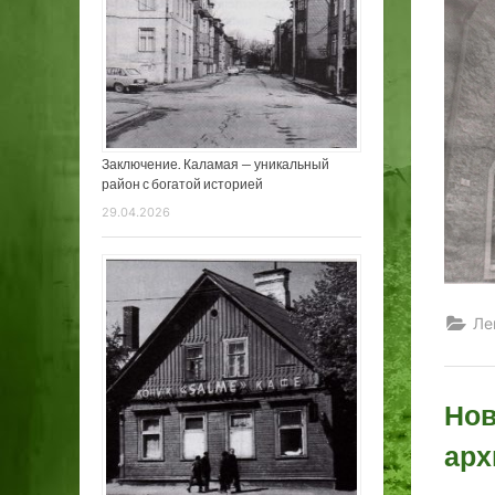
Заключение. Каламая — уникальный
район с богатой историей
29.04.2026
Ле
Нов
арх