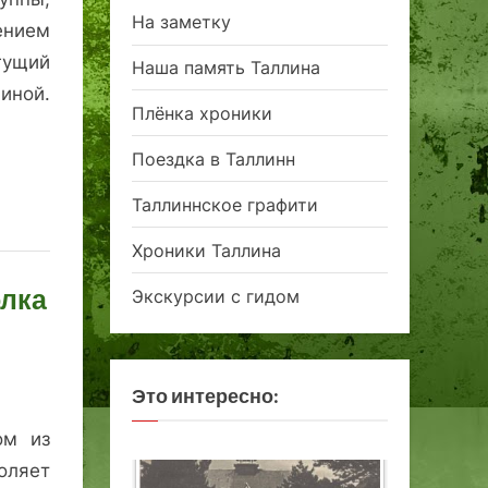
На заметку
ением
егущий
Наша память Таллина
пиной.
Плёнка хроники
Поездка в Таллинн
Таллиннское графити
Хроники Таллина
олка
Экскурсии с гидом
Это интересно:
ом из
оляет