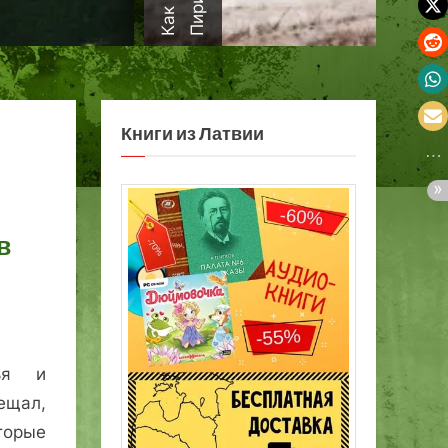
а
Книги из Латвии
в
зья и
ещал,
орые