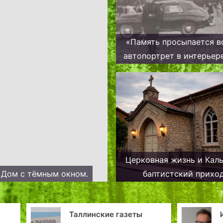
«Память просыпается во
автопортрет в интерьер
Церковная жизнь и Кал
. Дом с тёмным окном.
баптистский приход
послевоенные годы на 
Таллинские газеты
Игорь Коробо