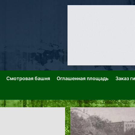
ллин: Переулки Городских Легенд
лин: Застывшее Время-|-
Смотровая башня
Оглашенная площадь
Заказ г