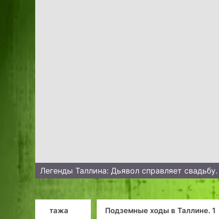
Легенды Таллина: Дьявол справляет свадьбу
этажа
Подземные ходы в Таллине. 1