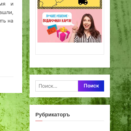
емя и
ашли,
ить на
Найти:
Рубрикаторъ