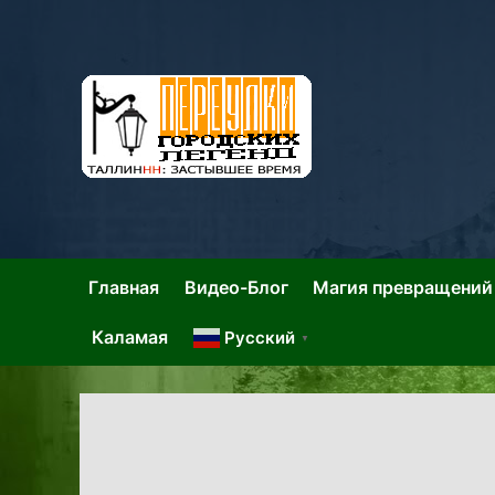
Skip
to
content
Та
Тал
Главная
Видео-Блог
Магия превращений
Каламая
Русский
▼