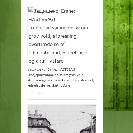
Защищено: Emne: HASTESAG!
Tredjepartsanmeldelse om grov vold,
afpresning, overtrædelse af tilholdsforbud,
vidnetrusler og akut livsfare
03.08.2026