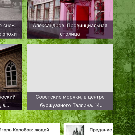
 сне»:
Александров: Провинциальная
е эпохи
столица
ьюский
Советские моряки, в центре
 в
буржуазного Таллина. 14
Каламая
октября 1939 года.
в: людей
Предание о болтливом
Та