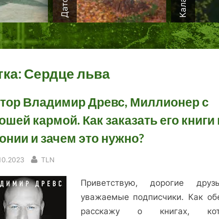
тка:
Сердце льва
тор Владимир Древс, Миллионер с
ошей кармой. Как заказать его книги 
онии и зачем это нужно?
sted
By
.10.2023
TLN
Приветствую, дорогие дру
уважаемые подписчики. Как об
расскажу о книгах, кот