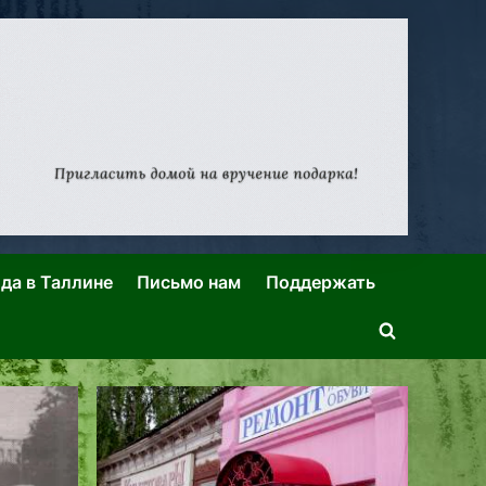
ида в Таллине
Письмо нам
Поддержать
Toggle
search
form