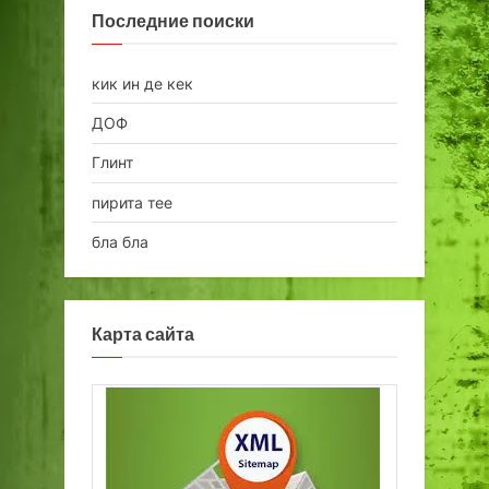
Последние поиски
кик ин де кек
ДОФ
Глинт
пирита тее
бла бла
Карта сайта