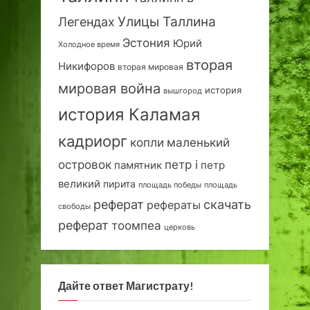
Улицы Таллина
Легендах
Эстония
Юрий
Холодное время
вторая
Никифоров
вторая мировая
мировая война
история
вышгород
история Каламая
кадриорг
маленький
копли
островок
петр i
петр
памятник
великий
пирита
площадь победы
площадь
реферат
скачать
рефераты
свободы
реферат
тоомпеа
церковь
Дайте ответ Магистрату!