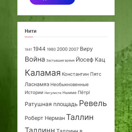
Нити
1944
Виру
2000
2007
1980
1941
Война
Йосеф Кац
Застывшее время
Каламая
Константин Пятс
Ласнамяэ
Необыкновенные
Истории
ПётрI
Нымме
Нигулисте
Ревель
Ратушная площадь
Таллин
Роберт Нерман
Таллинн
Таллинн в