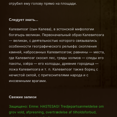
отрубил ему голову прямо на площади.
Следует знать…
Калевипоэг (сын Калева), в эстонской мифологии
богатырь-великан. Первоначальный образ Калевипоэга
— великан, с деятельностью которого связывались
особенности географического рельефа: скопления
камней, набросанных Калевипоэгом; равнины — места,
где Калевипоэг скосил лес, гряды холмов — следы его
пахоты, озёра — его колодцы, древние городища —
ложа Калевипоэга и т. п. Калевипоэг также борец с
нечистой силой, с притеснителями народа и с
иноземными врагами.
Свежие записи
Защищено: Emne: HASTESAG! Tredjepartsanmeldelse om
grov vold, afpresning, overtrædelse af tilholdsforbud,