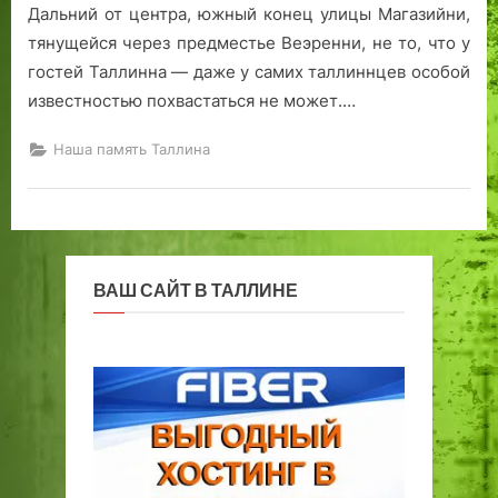
я
о
н
с
Дальний от центра, южный конец улицы Магазийни,
«
й
в
тянущейся через предместье Веэренни, не то, что у
Л
К
о
гостей Таллинна — даже у самих таллиннцев особой
и
а
ё
известностью похвастаться не может.…
н
л
5
д
а
5
Наша память Таллина
а
м
0
к
а
-
и
я
л
в
е
и
т
»
и
ВАШ САЙТ В ТАЛЛИНЕ
е
!