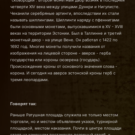
“сковородки”. Второй монетный двор возник в последней
четверти ХIV века между улицами Дункри и Нигулисте.
Чеканили серебряные артинги, впоследствии их стали
называть шиллингами. Шиллинги наряду с пфеннигами
были основными монетами, выпускавшимися в ХV - ХVIII
веках на территории Эстонии. Был в Таллинне и третий
монетный двор - на улице Вене. Он работал с 1422 по
1692 год. Многие монеты получили названия от
изображения на лицевой стороне - аверсе - герба
государства или короны сюзерена (государь).
Происхождение кроны от основного значения слова -
корона. И сегодня на аверсе эстонской кроны герб с
тремя леопардами.
Говорят так:
Раньше Ратушная площадь служила не только местом
торговли, но и местом объявления указов, турнирной
площадкой, местом наказания. Почти в центре площади
стоял на каменном постаменте позорный столб, к