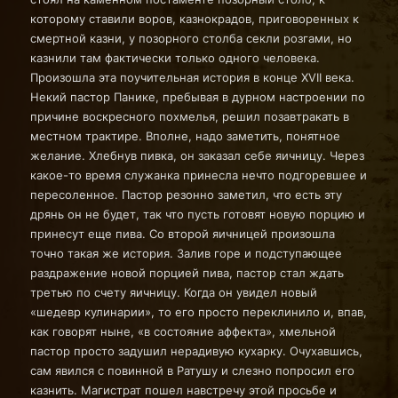
которому ставили воров, казнокрадов, приговоренных к
смертной казни, у позорного столба секли розгами, но
казнили там фактически только одного человека.
Произошла эта поучительная история в конце XVII века.
Некий пастор Панике, пребывая в дурном настроении по
причине воскресного похмелья, решил позавтракать в
местном трактире. Вполне, надо заметить, понятное
желание. Хлебнув пивка, он заказал себе яичницу. Через
какое-то время служанка принесла нечто подгоревшее и
пересоленное. Пастор резонно заметил, что есть эту
дрянь он не будет, так что пусть готовят новую порцию и
принесут еще пива. Со второй яичницей произошла
точно такая же история. Залив горе и подступающее
раздражение новой порцией пива, пастор стал ждать
третью по счету яичницу. Когда он увидел новый
«шедевр кулинарии», то его просто переклинило и, впав,
как говорят ныне, «в состояние аффекта», хмельной
пастор просто задушил нерадивую кухарку. Очухавшись,
сам явился с повинной в Ратушу и слезно попросил его
казнить. Магистрат пошел навстречу этой просьбе и