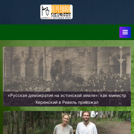
Skip
to
Таллин:
Таллин: Застывшее
content
Время-|-
Переулки
Городских
Легенд
«Русская демократия на эстонской земле»: как министр
Керенский в Ревель приезжал