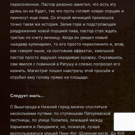
пересоленное. Пастор резонно заметил, что есть эту
дрянь он не будет, так что пусть готовят новую порцию и
принесут еще пива. Со второй яичницей произошла
точно такая же история. Залив горе и подступающее
раздражение новой порцией пива, пастор стал ждать
третью по счету яичницу. Когда он увидел новый
«шедевр кулинарии», то его просто переклинило и, впав,
как говорят ныне, «в состояние аффекта», хмельной
пастор просто задушил нерадивую кухарку. Очухавшись,
сам явился с повинной в Ратушу и слезно попросил его
казнить. Магистрат пошел навстречу этой просьбе и
отрубил ему голову прямо на площади.
Следует знать…
С Вышгорода в Нижний город можно спуститься
несколькими путями: по ступенькам Паткулевской
лестницы, по улице Тоомпеа, лежащей между
Харьюмяги и Линдамяги, но, пожалуй, лучше
воспользоваться улицей Пикк-Ялг (Длинная нога). До XVII