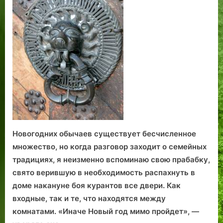
е
I
и
ы
в
л
дверей
с
в
и
Т
е
и
у
е
а
л
р
т
к
л
е
о
R
а
л
.
в
e
–
и
З
.
v
д
н
а
Д
a
о
н
х
у
l
к
а
о
н
P
о
д
к
a
н
и
р
Новогодних обычаев существует бесчисленное
r
ц
т
и
k
а
е
множество, но когда разговор заходит о семейных
H
X
,
традициях, я неизменно вспоминаю свою прабабку,
o
I
п
свято верившую в необходимость распахнуть в
t
X
о
доме накануне боя курантов все двери. Как
e
в
к
входные, так и те, что находятся между
l
е
а
комнатами. «Иначе Новый год мимо пройдет», —
и
к
л