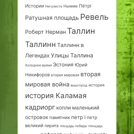
Истории
ПётрI
Нымме
Нигулисте
Ревель
Ратушная площадь
Таллин
Роберт Нерман
Таллинн
Таллинн в
Улицы Таллина
Легендах
Эстония
Юрий
Холодное время
вторая
Никифоров
вторая мировая
мировая война
история
вышгород
история Каламая
кадриорг
маленький
копли
островок
петр i
петр
памятник
великий
пирита
площадь победы
площадь