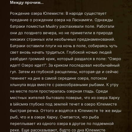
Между прочим…
Рождение озера Юлемисте: В народе существует
предание о рождении озера на Ласнамяги. Однажды
батраки поместья Мыйгу распахивали поле. Работали
они до позднего вечера, но не приметили в природе
никаких странных или необычных предзнаменований.
Батраки оставили плуги на ночь в поле, собираясь чуть
свет вновь начать трудиться. Глубокой ночью людей
разбудил громкий крик, который раздался в поле: "Озеро
идет! Озеро идет!". За криком последовал необычайный
гул. Затем из глубокой расщелины, которая-де и сейчас
темнеет на дне в самой середине озера, потоком
хлынула вода вместе с разнообразными рыбами. К утру
на месте поля простиралась озерная гладь. Среди
местных жителей бытовало поверье, что из озера Харку
в Ыйсмяэ глубоко под землей течет в озеро Юлемисте
быстрая речка. Оттого и водятся в Юлемисте те же виды
рыб, что и в озере Харку. Считается, что рыба
переплывает из одного озера в другое по подземной
реке. Еще рассказывают, будто со дна Юлемисте