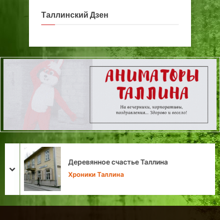
Таллинский Дзен
Деревянное счастье Таллина
prev
next
Хроники Таллина