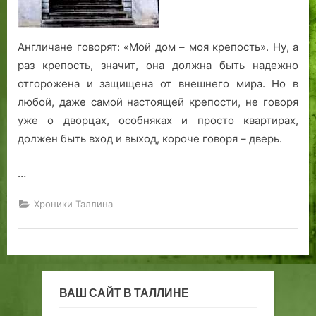
с
а
м
Англичане говорят: «Мой дом – моя крепость». Ну, а
о
раз крепость, значит, она должна быть надежно
г
отгорожена и защищена от внешнего мира. Но в
о
любой, даже самой настоящей крепости, не говоря
в
уже о дворцах, особняках и просто квартирах,
ы
должен быть вход и выход, короче говоря – дверь.
с
о
…
к
о
Хроники Таллина
г
о
у
р
о
в
ВАШ САЙТ В ТАЛЛИНЕ
н