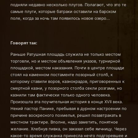
подняли недавно несколько плугов. Полагают, что это те
самые плуги, которые батраки оставили на барском
поле, когда за ночь там появилось новое озеро...
Говорят так:
Раньше Ратушная площадь служила не только местом
торговли, но и местом объявления указов, турнирной
площадкой, местом наказания. Почти в центре площади
стоял на каменном постаменте позорный столб, к
которому ставили воров, казнокрадов, приговоренных к
смертной казни, у позорного столба секли розгами, но
казнили там фактически только одного человека.
Произошла эта поучительная история в конце XVII века.
Некий пастор Панике, пребывая в дурном настроении по
причине воскресного похмелья, решил позавтракать в
местном трактире. Вполне, надо заметить, понятное
желание. Хлебнув пивка, он заказал себе яичницу. Через
какое-то время служанка принесла нечто подгоревшее и