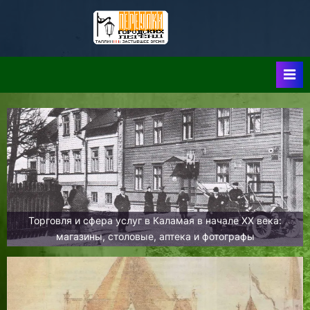
Skip
to
Таллин:
Таллин: Застывшее
content
Время-|-
Переулки
Городских
Легенд
Торговля и сфера услуг в Каламая в начале XX века:
магазины, столовые, аптека и фотографы