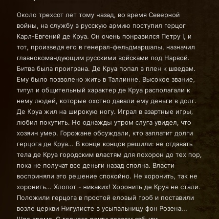
Около трехсот лет тому назад, во время Северной
войны, на службу в русскую армию поступил герцог
Карл-Евгений де Круа. Он очень понравился Петру I, и
тот, произведя его в генерал-фельдмаршалы, назначил
главнокомандующим русскими войсками под Нарвой.
Битва была проиграна. Де Круа попал в плен к шведам.
Ему было позволено жить в Таллинне. Высокое звание,
титул и общительный характер де Круа располагали к
нему людей, которые охотно давали ему деньги в долг.
Де Круа жил на широкую ногу. Играл в азартные игры,
любил покутить. Но однажды утром слуга увидел, что
хозяин умер. Горожане обсуждали, кто заплатит долги
герцога де Круа... В конце концов решили: не отдавать
тела де Круа городским властям для похорон до тех пор,
пока не получат все деньги назад сполна. Власти
восприняли это решение спокойно. Не хоронить, так не
хоронить... Хлопот - никаких! Хоронить де Круа не стали.
Положили герцога в простой еловый гроб и поставили
возле церкви Нигулисте в усыпальницу фон Розена...