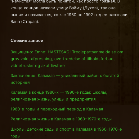
“нечистая” могла быть понятой, как просто грязная. В
конце концов назвали улицу Вайму (Духов), так она
нынче и называется, хотя с 1950 по 1992 год ее называли
Вана (Старая).
Свежие записи
Защищено: Emne: HASTESAG! Tredjepartsanmeldelse om
grov vold, afpresning, overtrædelse af tilholdsforbud,
vidnetrusler og akut livsfare
Заключение. Каламая — уникальный район с богатой
историей
Каламая в конце 1980-х — 1990-е годы: школы,
религиозная жизнь, улицы и предприятия
1980-е годы и переходный период в Каламая
Религиозная жизнь в Каламая в 1960–1970-е годы
Школы, детские сады и спорт в Каламая в 1960–1970-е
годы