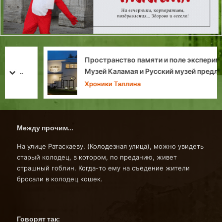
Пространство памяти и поле эксперимента:
Музей Каламая и Русский музей предлагают
prev
next
Хроники Таллина
Между прочим…
На улице Ратаскаеву, (Колодезная улица), можно увидеть
старый колодец, в котором, по преданию, живет
страшный гоблин. Когда-то ему на съедение жители
бросали в колодец кошек.
Говорят так: