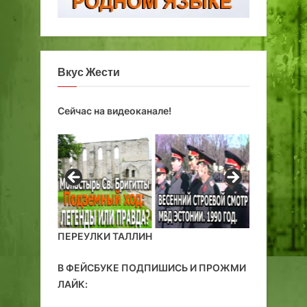
ф
к
а
и
р
н
в
о
Вкус Жести
а
и
т
б
е
и
Сейчас на видеоканале!
р
б
л
и
о
т
е
к
и
ПЕРЕУЛКИ ТАЛЛИН
В ФЕЙСБУКЕ ПОДПИШИСЬ И ПРОЖМИ
ЛАЙК: