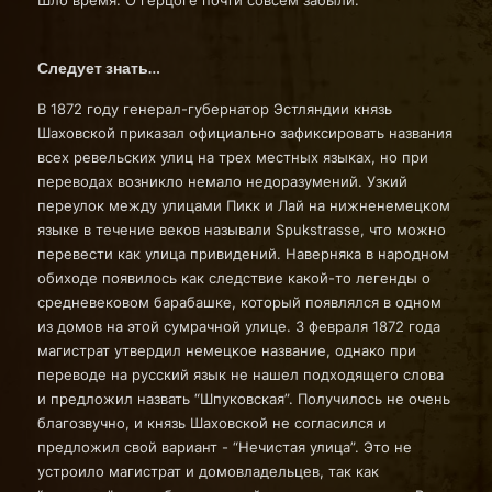
Шло время. О герцоге почти совсем забыли.
Следует знать…
В 1872 году генерал-губернатор Эстляндии князь
Шаховской приказал официально зафиксировать названия
всех ревельских улиц на трех местных языках, но при
переводах возникло немало недоразумений. Узкий
переулок между улицами Пикк и Лай на нижненемецком
языке в течение веков называли Spukstrasse, что можно
перевести как улица привидений. Наверняка в народном
обиходе появилось как следствие какой-то легенды о
средневековом барабашке, который появлялся в одном
из домов на этой сумрачной улице. 3 февраля 1872 года
магистрат утвердил немецкое название, однако при
переводе на русский язык не нашел подходящего слова
и предложил назвать “Шпуковская”. Получилось не очень
благозвучно, и князь Шаховской не согласился и
предложил свой вариант - “Нечистая улица”. Это не
устроило магистрат и домовладельцев, так как