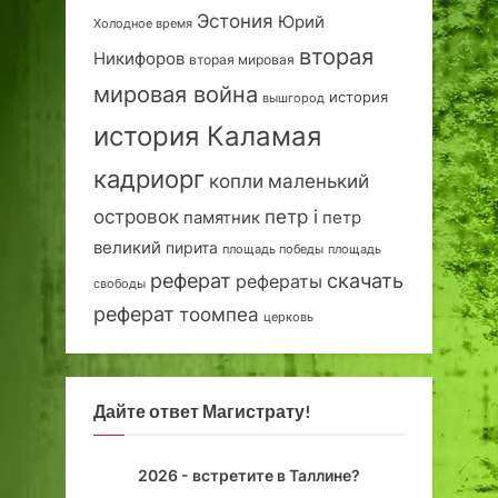
Эстония
Юрий
Холодное время
вторая
Никифоров
вторая мировая
мировая война
история
вышгород
история Каламая
кадриорг
маленький
копли
островок
петр i
петр
памятник
великий
пирита
площадь победы
площадь
реферат
скачать
рефераты
свободы
реферат
тоомпеа
церковь
Дайте ответ Магистрату!
2026 - встретите в Таллине?