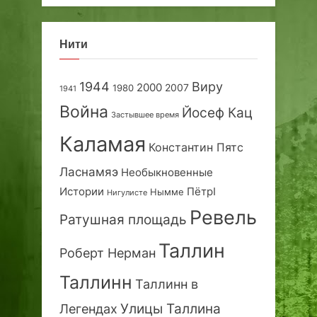
Нити
1944
Виру
2000
2007
1980
1941
Война
Йосеф Кац
Застывшее время
Каламая
Константин Пятс
Ласнамяэ
Необыкновенные
Истории
ПётрI
Нымме
Нигулисте
Ревель
Ратушная площадь
Таллин
Роберт Нерман
Таллинн
Таллинн в
Улицы Таллина
Легендах