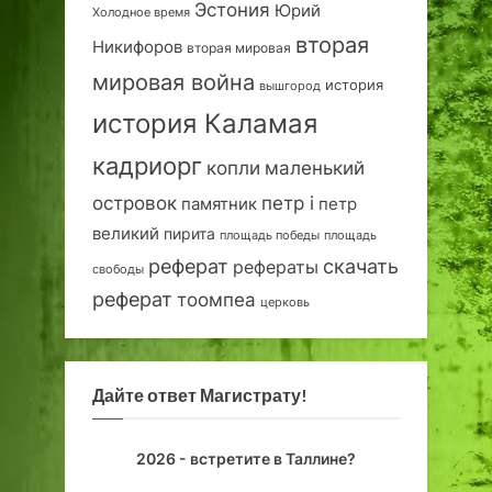
Эстония
Юрий
Холодное время
вторая
Никифоров
вторая мировая
мировая война
история
вышгород
история Каламая
кадриорг
маленький
копли
островок
петр i
петр
памятник
великий
пирита
площадь победы
площадь
реферат
скачать
рефераты
свободы
реферат
тоомпеа
церковь
Дайте ответ Магистрату!
2026 - встретите в Таллине?