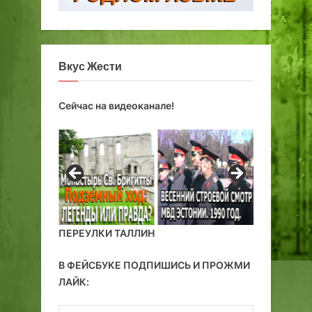
г
м
о
в
п
и
р
д
Вкус Жести
о
о
с
м
Сейчас на видеоканале!
т
н
р
а
а
б
н
а
с
ш
т
н
в
ю
а
Н
ПЕРЕУЛКИ ТАЛЛИН
и
г
В ФЕЙСБУКЕ ПОДПИШИСЬ И ПРОЖМИ
у
ЛАЙК:
л
и