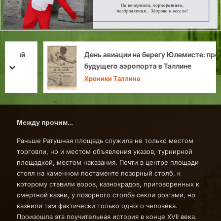
День авиации на берегу Юлемисте: премьера
будущего аэропорта в Таллине
prev
next
Хроники Таллина
Между прочим…
Раньше Ратушная площадь служила не только местом
торговли, но и местом объявления указов, турнирной
площадкой, местом наказания. Почти в центре площади
стоял на каменном постаменте позорный столб, к
которому ставили воров, казнокрадов, приговоренных к
смертной казни, у позорного столба секли розгами, но
казнили там фактически только одного человека.
Произошла эта поучительная история в конце XVII века.