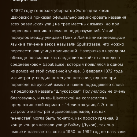
В 1872 году генерал-губернатор Эстляндии князь
Шаховской приказал официально зафиксировать названия
всех ревельских улиц на трех местных языках, но при
переводах возникло немало недоразумений. Узкий
переулок между улицами Пикк и Лай на нижненемецком
языке в течение веков называли Spukstrasse, что можно
перевести как улица привидений. Наверняка в народном
обиходе появилось как следствие какой-то легенды о
средневековом барабашке, который появлялся в одном
из домов на этой сумрачной улице. 3 февраля 1872 года
магистрат утвердил немецкое название, однако при
переводе на русский язык не нашел подходящего слова
и предложил назвать “Шпуковская”. Получилось не очень
благозвучно, и князь Шаховской не согласился и
предложил свой вариант - “Нечистая улица”. Это не
устроило магистрат и домовладельцев, так как
“нечистая” могла быть понятой, как просто грязная. В
конце концов назвали улицу Вайму (Духов), так она
нынче и называется, хотя с 1950 по 1992 год ее называли