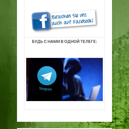
с
т
е
в
Т
а
БУДЬ С НАМИ В ОДНОЙ ТЕЛЕГЕ:
л
л
и
н
е