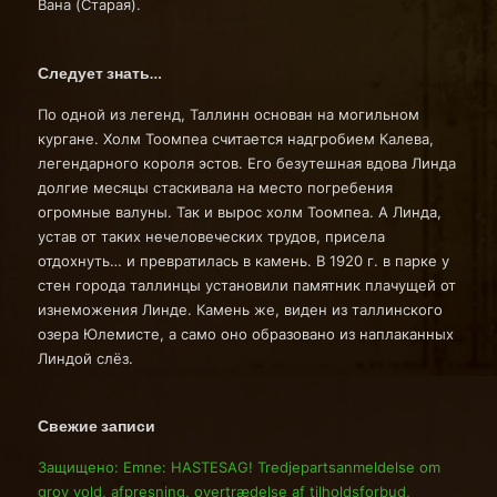
Вана (Старая).
Следует знать…
По одной из легенд, Таллинн основан на могильном
кургане. Холм Тоомпеа считается надгробием Калева,
легендарного короля эстов. Его безутешная вдова Линда
долгие месяцы стаскивала на место погребения
огромные валуны. Так и вырос холм Тоомпеа. А Линда,
устав от таких нечеловеческих трудов, присела
отдохнуть… и превратилась в камень. В 1920 г. в парке у
стен города таллинцы установили памятник плачущей от
изнеможения Линде. Камень же, виден из таллинского
озера Юлемисте, а само оно образовано из наплаканных
Линдой слёз.
Свежие записи
Защищено: Emne: HASTESAG! Tredjepartsanmeldelse om
grov vold, afpresning, overtrædelse af tilholdsforbud,