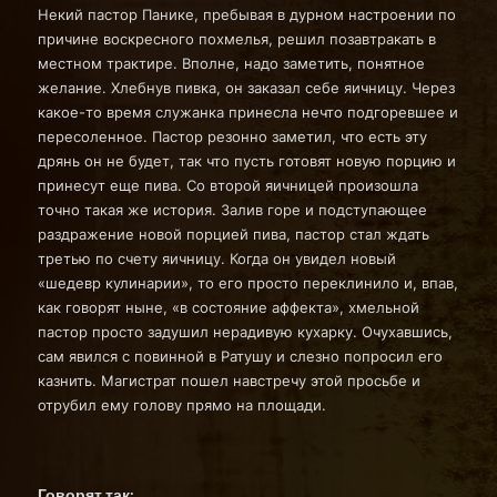
Некий пастор Панике, пребывая в дурном настроении по
причине воскресного похмелья, решил позавтракать в
местном трактире. Вполне, надо заметить, понятное
желание. Хлебнув пивка, он заказал себе яичницу. Через
какое-то время служанка принесла нечто подгоревшее и
пересоленное. Пастор резонно заметил, что есть эту
дрянь он не будет, так что пусть готовят новую порцию и
принесут еще пива. Со второй яичницей произошла
точно такая же история. Залив горе и подступающее
раздражение новой порцией пива, пастор стал ждать
третью по счету яичницу. Когда он увидел новый
«шедевр кулинарии», то его просто переклинило и, впав,
как говорят ныне, «в состояние аффекта», хмельной
пастор просто задушил нерадивую кухарку. Очухавшись,
сам явился с повинной в Ратушу и слезно попросил его
казнить. Магистрат пошел навстречу этой просьбе и
отрубил ему голову прямо на площади.
Говорят так: