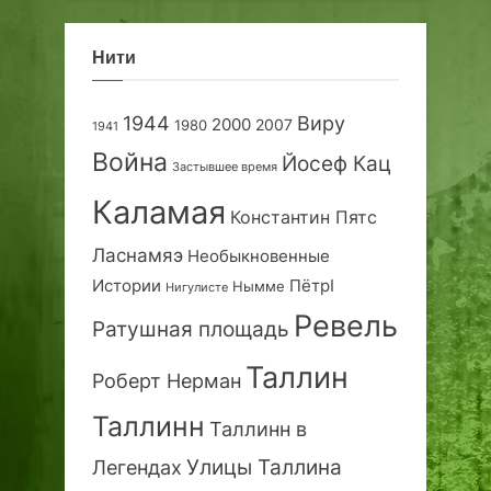
Нити
1944
Виру
2000
2007
1980
1941
Война
Йосеф Кац
Застывшее время
Каламая
Константин Пятс
Ласнамяэ
Необыкновенные
Истории
ПётрI
Нымме
Нигулисте
Ревель
Ратушная площадь
Таллин
Роберт Нерман
Таллинн
Таллинн в
Улицы Таллина
Легендах