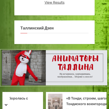
View Results
Таллинский Дзен
«В Тонди, строем, шагом марш!»: бурный век
Тондиского военгородка.
prev
next