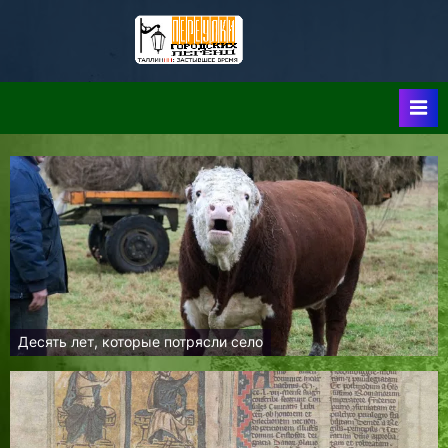
Skip
to
Таллин:
Таллин: Застывшее
content
Время-|-
Переулки
Городских
Легенд
Десять лет, которые потрясли село