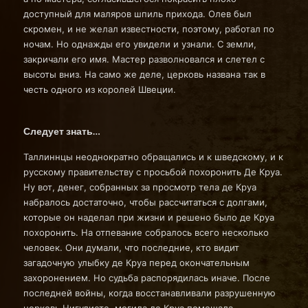
доступный для маляров шпиль прихода. Олев был
скромен, и не желал известности, поэтому, работал по
ночам. Но однажды его увидели и узнали. С земли,
закричали его имя. Мастер разволновался и слетел с
высоты вниз. На само же деле, церковь названа так в
честь одного из королей Швеции.
Следует знать…
Таллиннцы неоднократно обращались и к шведскому, и к
русскому правительству с просьбой похоронить Де Круа.
Ну вот, денег, собранных за просмотр тела де Круа
набралось достаточно, чтобы рассчитаться с долгами,
которые он наделал при жизни и решено было де Круа
похоронить. На отпевание собралось всего несколько
человек. Они думали, что последние, кто видит
загадочную улыбку де Круа перед окончательным
захоронением. Но судьба распорядилась иначе. После
последней войны, когда восстанавливали разрушенную