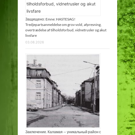
Защищено: Emne: HASTESAG!
Tredjepartsanmeldelse om grov vold, afpresning,
overtrædelse af tilholdsforbud, vidnetrusler og akut
livsfare
03.08.2026
Заключение. Каламая — уникальный район с