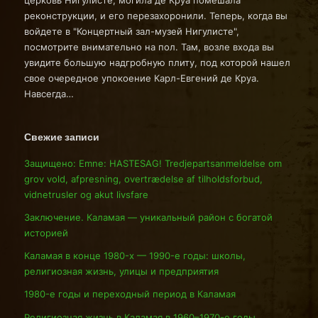
церковь Нигулисте, могила де Круа помешала
реконструкции, и его перезахоронили. Теперь, когда вы
войдете в "Концертный зал-музей Нигулисте",
посмотрите внимательно на пол. Там, возле входа вы
увидите большую надгробную плиту, под которой нашел
свое очередное упокоение Карл-Евгений де Круа.
Навсегда…
Свежие записи
Защищено: Emne: HASTESAG! Tredjepartsanmeldelse om
grov vold, afpresning, overtrædelse af tilholdsforbud,
vidnetrusler og akut livsfare
Заключение. Каламая — уникальный район с богатой
историей
Каламая в конце 1980-х — 1990-е годы: школы,
религиозная жизнь, улицы и предприятия
1980-е годы и переходный период в Каламая
Религиозная жизнь в Каламая в 1960–1970-е годы