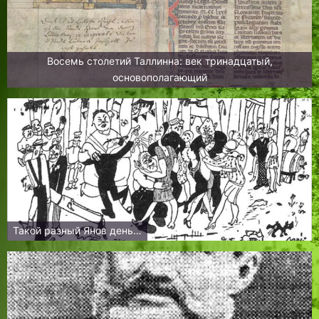
Восемь столетий Таллинна: век тринадцатый,
основополагающий
Такой разный Янов день…