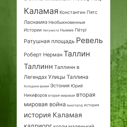
Каламая
Константин Пятс
Ласнамяэ
Необыкновенные
Истории
ПётрI
Нымме
Нигулисте
Ревель
Ратушная площадь
Таллин
Роберт Нерман
Таллинн
Таллинн в
Улицы Таллина
Легендах
Эстония
Юрий
Холодное время
вторая
Никифоров
вторая мировая
мировая война
история
вышгород
история Каламая
кадриорг
маленький
копли