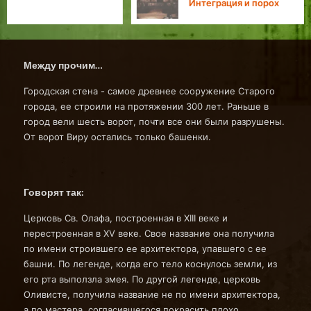
Интеграция и порох
Между прочим…
Городская стена - самое древнее сооружение Старого
города, ее строили на протяжении 300 лет. Раньше в
город вели шесть ворот, почти все они были разрушены.
От ворот Виру остались только башенки.
Говорят так:
Церковь Св. Олафа, построенная в XIII веке и
перестроенная в XV веке. Свое название она получила
по имени строившего ее архитектора, упавшего с ее
башни. По легенде, когда его тело коснулось земли, из
его рта выползла змея. По другой легенде, церковь
Оливисте, получила название не по имени архитектора,
а по мастера, согласившегося покрасить плохо