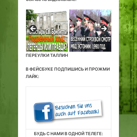
о
т
з
о
я
н
и
с
н
к
а
у
ю
г
ПЕРЕУЛКИ ТАЛЛИН
о
В ФЕЙСБУКЕ ПОДПИШИСЬ И ПРОЖМИ
с
у
ЛАЙК:
д
а
р
с
т
в
е
н
БУДЬ С НАМИ В ОДНОЙ ТЕЛЕГЕ: