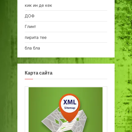
кик ин де кек
ДОФ
Глинт
пирита тее
бла бла
Карта сайта