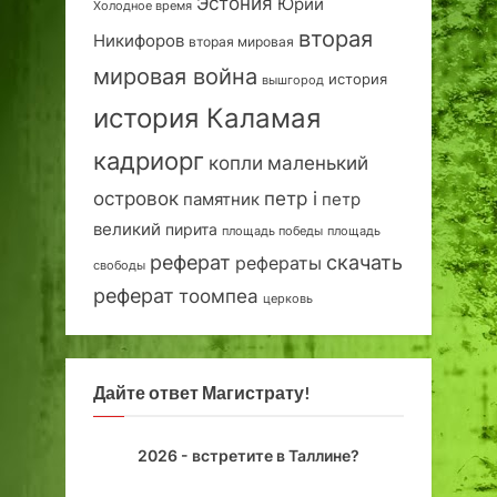
Эстония
Юрий
Холодное время
вторая
Никифоров
вторая мировая
мировая война
история
вышгород
история Каламая
кадриорг
маленький
копли
островок
петр i
петр
памятник
великий
пирита
площадь победы
площадь
реферат
скачать
рефераты
свободы
реферат
тоомпеа
церковь
Дайте ответ Магистрату!
2026 - встретите в Таллине?