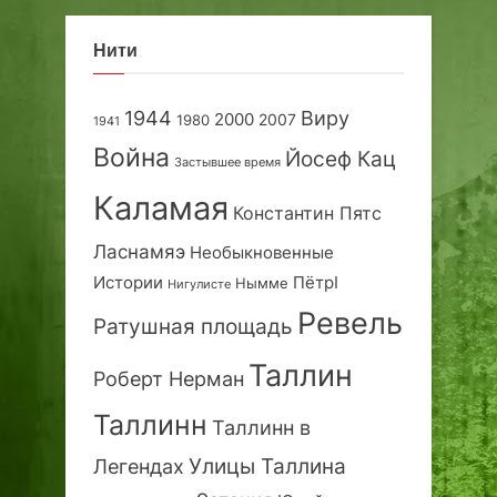
Нити
1944
Виру
2000
2007
1980
1941
Война
Йосеф Кац
Застывшее время
Каламая
Константин Пятс
Ласнамяэ
Необыкновенные
Истории
ПётрI
Нымме
Нигулисте
Ревель
Ратушная площадь
Таллин
Роберт Нерман
Таллинн
Таллинн в
Улицы Таллина
Легендах