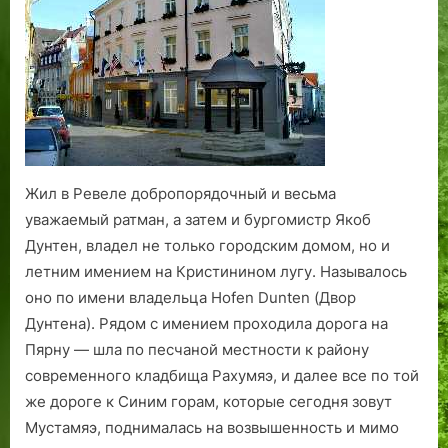
а
я
н
з
д
т
и
дороге
:
а
е
е
е
с
в
К
м
н
в
т
о
о
л
т
Т
а
с
п
я
а
а
р
с
л
м
П
л
и
т
и
и
я
л
н
а
.
в
т
и
ы
Жил в Ревеле добропорядочный и весьма
н
2
с
с
н
.
уважаемый ратман, а затем и бургомистр Якоб
о
0
р
а
е
Р
Дунтен, владел не только городским домом, но и
в
0
е
е
л
7
д
в
летним имением на Кристинином лугу. Называлось
е
г
н
е
оно по имени владельца Hofen Dunten (Двор
н
о
е
л
Дунтена). Рядом с имением проходила дорога на
и
д
в
ь
Пярну — шла по песчаной местности к району
е
.
е
,
современного кладбища Рахумяэ, и далее все по той
с
(
к
т
же дороге к Синим горам, которые сегодня зовут
о
Т
о
о
Мустамяэ, поднималась на возвышенность и мимо
в
р
в
г