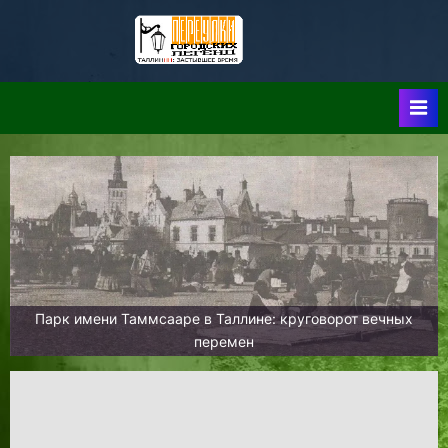
Skip
to
Таллин:
Таллин: Застывшее
content
Время-|-
Переулки
Городских
Легенд
Парк имени Таммсааре в Таллине: круговорот вечных
перемен