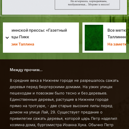
Все метки «Переулков Городских Легенд»
Таллиннна
prev
next
На заметку
Между прочим…
В средние века в Нижнем городе не разрешалось сажать
деревья перед бюргерскими домами. На узких улицах
пешеходам и повозкам было тесно и без деревьев.
Единственные деревья, растущие в Нижнем городе
прямо на тротуаре, - две старые высокие липы перед
домом на улице Лай, 29. Существует предание о
привилегии сажать деревья, которой царь Петр наделил
хозяина дома, бургомистра Иоанна Хука. Обычно Петр