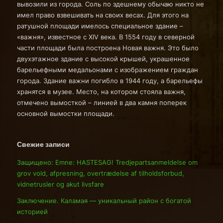
вывозили из города. Соль по здешнему обычаю никто не
имел право взвешивать на своих весах. Для этого на
ратушной площади имелось специальное здание –
«важня», известное с XIV века. В 1554 году в северной
части площади была построена Новая важня. Это было
двухэтажное здание с высокой крышей, украшенное
барельефными медальонами с изображением граждан
города. Здание важни погибло в 1944 году, а барельефы
хранятся в музее. Место, на котором стояла важня,
отмечено вымосткой – линией в два камня поперек
основной вымостки площади.
Свежие записи
Защищено: Emne: HASTESAG! Tredjepartsanmeldelse om
grov vold, afpresning, overtrædelse af tilholdsforbud,
vidnetrusler og akut livsfare
Заключение. Каламая — уникальный район с богатой
историей