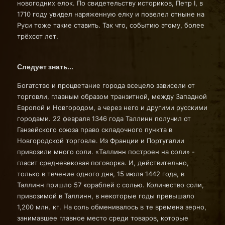
новогодних елок. По свидетельству историков, Петр I, в
1710 году увидел наряженную елку и повелел отныне на
Руси тоже такие ставить. Так что, событию этому, более
трёхсот лет.
Следует знать…
Богатство и процветание города всецело зависели от
торговли, главным образом транзитной, между Западной
Европой и Новгородом, а через него и другими русскими
городами. 22 февраля 1346 года Таллинн получил от
Ганзейского союза право складочного пункта в
Новгородской торговле. Из Франции и Португалии
привозили много соли. «Таллинн построен на соли» -
гласит средневековая поговорка. И, действительно,
только в течение одного дня, 15 июля 1442 года, в
Таллинн пришло 57 кораблей с солью. Количество соли,
привозимой в Таллинн, в некоторые годы превышало
1,200 млн. кг. На соль обменивалось в те времена зерно,
занимавшее главное место среди товаров, которые