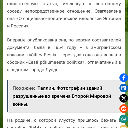
единственную статью, имеющую к восточному
соседу непосредственное отношение. Озаглавлена
она «О социально-политической идеологии Эстонии
и России».
Впервые опубликована она, по версии составителей
документа, была в 1954 году – в эмигрантском
издании «Võitlev Eesti». Через два года она вошла в
сборник «Eesti põllumeeste poliitika», отпечатанный в
шведском городе Лунде.
Похожие:
Таллин. Фотографии зданий
разрушенные во времена Второй Мировой
войны.
На родине, с которой Улуотсу пришлось бежать в
сентябре 1944-го, работа увидела свет только на