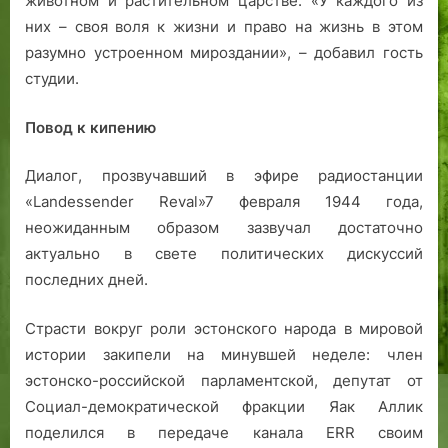
животном и растительном царстве. «У каждого из
о
X
них – своя воля к жизни и право на жизнь в этом
н
I
разумно устроенном мироздании», – добавил гость
е
X
студии.
К
–
о
X
Повод к кипению
п
X
л
в
Диалог, прозвучавший в эфире радиостанции
и
е
«Landessender Reval»7 февраля 1944 года,
к
о
неожиданным образом зазвучал достаточно
в
актуально в свете политических дискуссий
последних дней.
Страсти вокруг роли эстонского народа в мировой
истории закипели на минувшей неделе: член
эстонско-российской парламентской, депутат от
Социал-демократической фракции Яак Аллик
поделился в передаче канала ERR своим