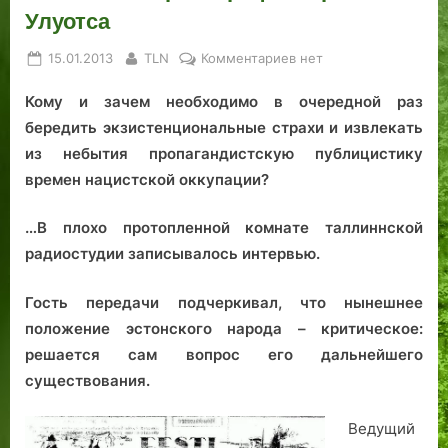
Улуотса
а
з
и
л
а
з
д
и
а
р
Posted
By
к
15.01.2013
TLN
Комментариев
нет
о
а
т
р
я
on
записи
в
н
е
а
Кому и зачем необходимо в очередной раз
«Исконный
ы
н
х
н
враг»
бередить экзистенциональные страхи и извлекать
м
а
л
н
профессора
из небытия пропагандистскую публицистику
и
я
е
а
Улуотса
времен нацистской оккупации?
ч
т
и
а
.
м
с
В
е
…В плохо протопленной комнате таллиннской
о
з
с
радиостудии записывалось интервью.
в
г
т
н
л
н
Гость передачи подчеркивал, что нынешнее
я
я
ы
положение эстонского народа – критическое:
С
д
е
решается сам вопрос его дальнейшего
З
с
н
существования.
А
2
а
о
0
з
Ведущий
с
0
в