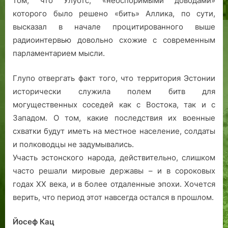
том, что Улуотс, «неоспоримыми доводами»
которого было решено «бить» Аллика, по сути,
высказал в начале процитированного выше
радиоинтервью довольно схожие с современным
парламентарием мысли.
Глупо отвергать факт того, что территория Эстонии
исторически служила полем битв для
могущественных соседей как с Востока, так и с
Западом. О том, какие последствия их военные
схватки будут иметь на местное население, солдаты
и полководцы не задумывались.
Участь эстонского народа, действительно, слишком
часто решали мировые державы – и в сороковых
годах ХХ века, и в более отдаленные эпохи. Хочется
верить, что период этот навсегда остался в прошлом.
Йосеф Кац