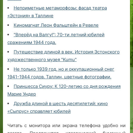
Неприметные метаморфозы: фасад театра
«Эстония» в Таллине
Киномагнат Леон Фальштейн в Ревеле
"Вперёд на Валгу!": 70-ти летний юбилей
сражениям 1944 года.
Путешествие длиной в век. История Эстонского
художественного музея "Kumu"
Не только 1939 год, но и оккупационный снег
1941-1944 годов. Таллин, цветные фотографии.
Принцесса Сиуру: К 120-летию со дня рождения
Марие Ундер
Дружба длиной в шесть десятилетий: кино
«Сыпрус» справляет юбилей
Читать с монитора или экрана телефона удобно ни