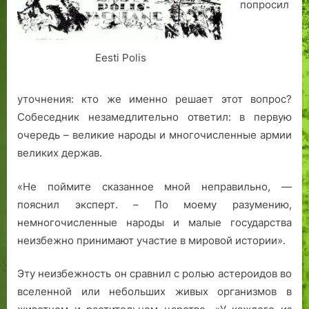
попросил
в
9
а
е
г
н
щ
о
и
е
.
я
Eesti Polis
н
в
а
К
уточнения: кто же именно решает этот вопрос?
в
а
т
л
Собеседник незамедлительно ответил: в первую
а
а
очередь – великие народы и многочисленные армии
л
м
великих держав.
л
а
и
я
«Не поймите сказанное мной неправильно, —
н
н
пояснил эксперт. – По моему разумению,
с
а
немногочисленные народы и малые государства
к
р
неизбежно принимают участие в мировой истории».
о
у
м
б
Эту неизбежность он сравнил с ролью астероидов во
р
е
а
ж
вселенной или небольших живых организмов в
й
е