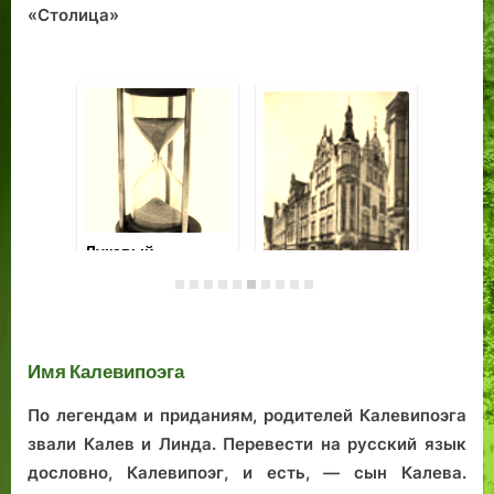
«Столица»
Памятник Яану
Туннель под
Лу
Кроссу: голос
Ревельским
ка
таллинской
Вышгородом
городской
истории
Имя Калевипоэга
По легендам и приданиям, родителей Калевипоэга
звали Калев и Линда. Перевести на русский язык
дословно, Калевипоэг, и есть, — сын Калева.