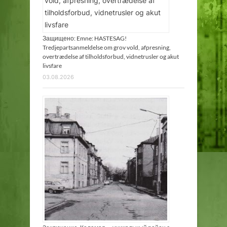
Защищено: Emne: HASTESAG!
Tredjepartsanmeldelse om grov vold, afpresning,
overtrædelse af tilholdsforbud, vidnetrusler og akut
livsfare
03.08.2026