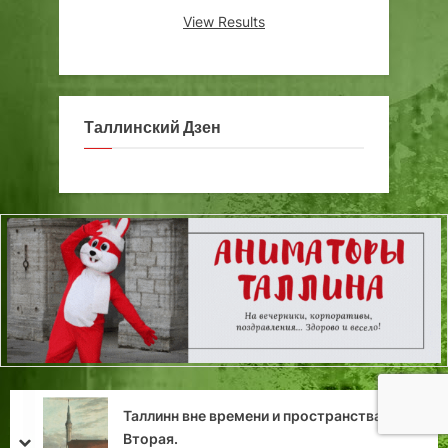
View Results
Таллинский Дзен
Таллинн вне времени и пространства. Часть
Вторая.
Наша па