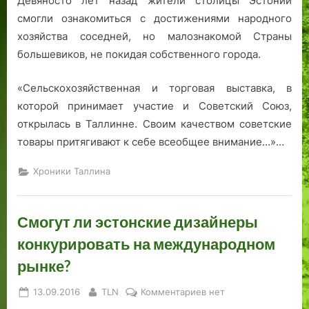
Девяносто лет назад жители столицы Эстонии
на
смогли ознакомиться с достижениями народного
выставке-
хозяйства соседней, но малознакомой Страны
ярмарке
большевиков, не покидая собственного города.
дивился
«Сельскохозяйственная и торговая выставка, в
которой принимает участие и Советский Союз,
открылась в Таллинне. Своим качеством советские
товары притягивают к себе всеобщее внимание…»…
Хроники Таллина
Смогут ли эстонские дизайнеры
конкурировать на международном
рынке?
Posted
By
к
13.09.2016
TLN
Комментариев
нет
on
записи