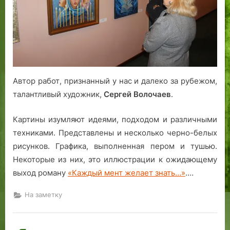
юбилейная
художественная
выставка
«Осень
№55»
Автор работ, признанный у нас и далеко за рубежом,
талантливый художник,
Сергей Волочаев
.
Картины изумляют идеями, подходом и различными
техниками. Представлены и несколько черно-белых
рисунков. Графика, выполненная пером и тушью.
Некоторые из них, это иллюстрации к ожидающему
выход роману
«Каждый мент желает знать…»
.…
На заметку