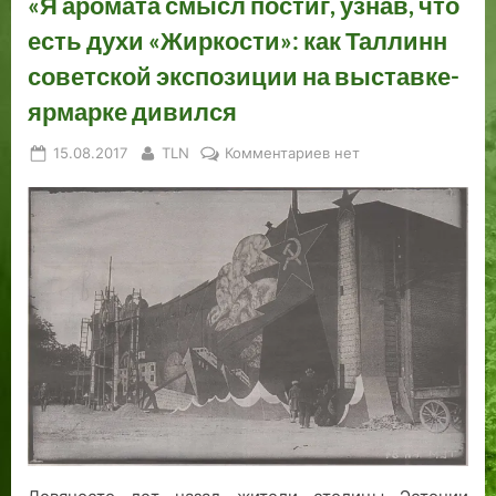
«Я аромата смысл постиг, узнав, что
есть духи «Жиркости»: как Таллинн
советской экспозиции на выставке-
ярмарке дивился
Posted
By
к
15.08.2017
TLN
Комментариев
нет
on
записи
«Я
аромата
смысл
постиг,
узнав,
что
есть
духи
«Жиркости»:
как
Таллинн
советской
экспозиции