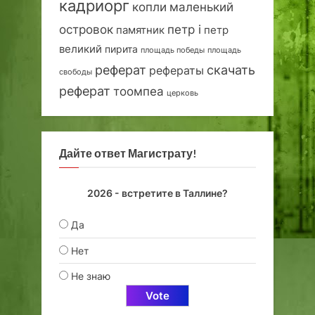
кадриорг
маленький
копли
островок
петр i
петр
памятник
великий
пирита
площадь победы
площадь
реферат
скачать
рефераты
свободы
реферат
тоомпеа
церковь
Дайте ответ Магистрату!
2026 - встретите в Таллине?
Да
Нет
Не знаю