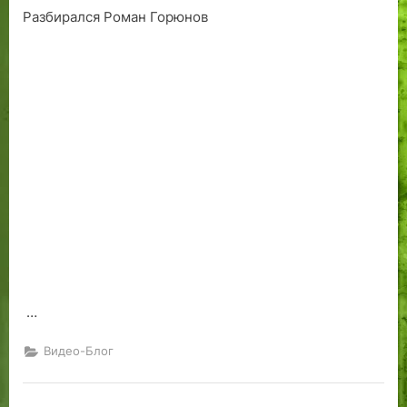
Разбирался Роман Горюнов
Смогут
ли
эстонские
дизайнеры
конкурировать
на
международном
рынке?
…
Видео-Блог