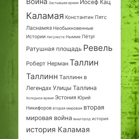
Война
Йосеф Кац
Застывшее время
Каламая
Константин Пятс
Ласнамяэ
Необыкновенные
Истории
ПётрI
Нымме
Нигулисте
Ревель
Ратушная площадь
Таллин
Роберт Нерман
Таллинн
Таллинн в
Улицы Таллина
Легендах
Эстония
Юрий
Холодное время
вторая
Никифоров
вторая мировая
мировая война
история
вышгород
история Каламая