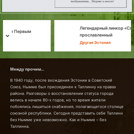
Легендарный линкор «Слава»: трижды
прославленный
prev
next
Другая Эстония
Между прочим…
В 1940 году, после вхождения Эстонии в Советский
Союз, Нымме был присоединен к Таллинну на правах
района. Разговоры о восстановлении статуса города
велись в начале 80-х годов, но то время жители
побоялись лишиться снабжения, полагающегося столице
союзной республики. Сегодня представить себе Таллинн
без Нымме уже невозможно. Как и Нымме – без
Таллинна.