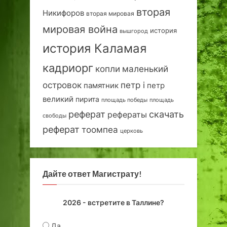
вторая
Никифоров
вторая мировая
мировая война
история
вышгород
история Каламая
кадриорг
маленький
копли
островок
петр i
петр
памятник
великий
пирита
площадь победы
площадь
реферат
скачать
рефераты
свободы
реферат
тоомпеа
церковь
Дайте ответ Магистрату!
2026 - встретите в Таллине?
Да