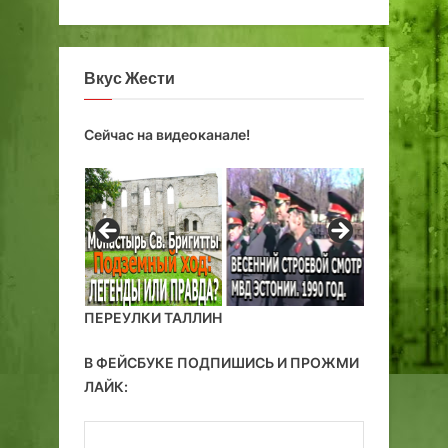
л
я
н
Вкус Жести
д
с
к
Сейчас на видеоканале!
и
й
г
у
б
е
р
ПЕРЕУЛКИ ТАЛЛИН
н
а
В ФЕЙСБУКЕ ПОДПИШИСЬ И ПРОЖМИ
т
о
ЛАЙК:
р