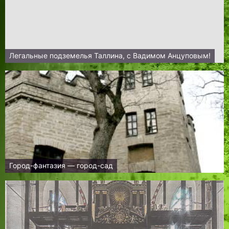
Легальные подземелья Таллина, с Вадимом Анцуповым!
Город-фантазия — город-сад