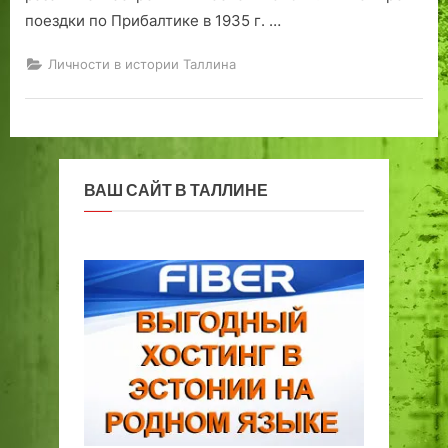
с
:
д
поездки по Прибалтике в 1935 г. …
м
С
е
о
е
р
Личности в истории Таллина
т
р
а
р
г
е
е
л
й
Ш
ВАШ САЙТ В ТАЛЛИНЕ
а
х
о
в
с
к
о
й
,
э
с
т