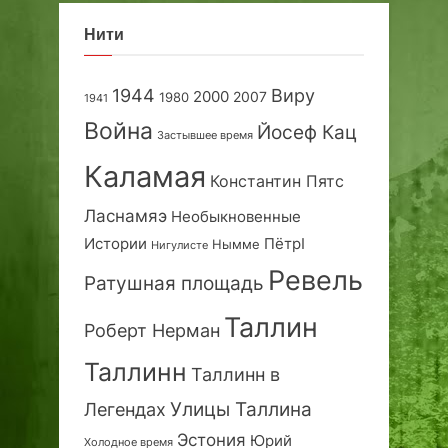
Нити
1944
Виру
2000
2007
1980
1941
Война
Йосеф Кац
Застывшее время
Каламая
Константин Пятс
Ласнамяэ
Необыкновенные
Истории
ПётрI
Нымме
Нигулисте
Ревель
Ратушная площадь
Таллин
Роберт Нерман
Таллинн
Таллинн в
Улицы Таллина
Легендах
Эстония
Юрий
Холодное время