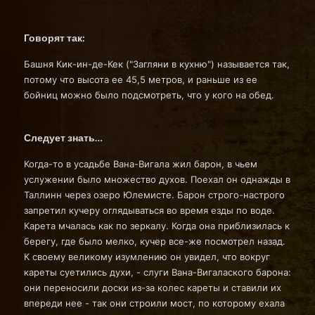
Говорят так:
Башня Кик-ин-де-Кек ("Загляни в кухню") называется так,
потому что высота ее 45,5 метров, и раньше из ее
бойниц можно было подсмотреть, что у кого на обед.
Следует знать…
Когда-то в усадьбе Вана-Вигала жил барон, в чьем
услужении было множество духов. Поехал он однажды в
Таллинн через озеро Юлемисте. Барон строго-настрого
запретил кучеру оглядываться во время езды по воде.
Карета мчалась как по зеркалу. Когда она приблизилась к
берегу, где было мелко, кучер все-же посмотрел назад.
К своему великому изумлению он увидел, что вокруг
кареты суетились духи, - слуги Вана-Вигалаского барона:
они переносили доски из-за колес кареты и ставили их
впереди нее - так они строили мост, по которому ехала