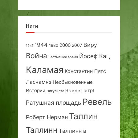
Нити
1944
Виру
2000
2007
1980
1941
Война
Йосеф Кац
Застывшее время
Каламая
Константин Пятс
Ласнамяэ
Необыкновенные
Истории
ПётрI
Нымме
Нигулисте
Ревель
Ратушная площадь
Таллин
Роберт Нерман
Таллинн
Таллинн в