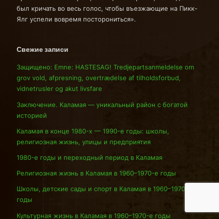
был кричать во весь голос, чтобы въезжающие на Пикк-
Ялг успели вовремя посторониться».
Свежие записи
Защищено: Emne: HASTESAG! Tredjepartsanmeldelse om
grov vold, afpresning, overtrædelse af tilholdsforbud,
vidnetrusler og akut livsfare
Заключение. Каламая — уникальный район с богатой
историей
Каламая в конце 1980-х — 1990-е годы: школы,
религиозная жизнь, улицы и предприятия
1980-е годы и переходный период в Каламая
Религиозная жизнь в Каламая в 1960–1970-е годы
Школы, детские сады и спорт в Каламая в 1960–1970-е
годы
Культурная жизнь в Каламая в 1960–1970-е годы