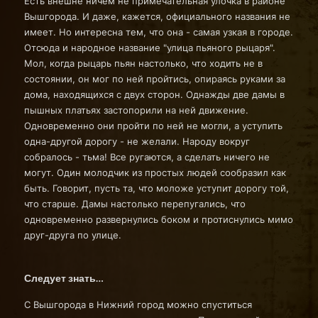
Есть внешне ничем не примечательная улочка в районе
Вышгорода. И даже, кажется, официального названия не
имеет. Но интересна тем, что она - самая узкая в городе.
Отсюда и народное название "улица пьяного рыцаря".
Мол, когда рыцарь пьян настолько, что ходить не в
состоянии, он мог по ней пройтись, опираясь руками за
дома, находящихся с двух сторон. Однажды две дамы в
пышных платьях застопорили на ней движение.
Одновременно они пройти по ней не могли, а уступить
одна-другой дорогу - не желали. Народу вокруг
собралось - тьма! Все ругаются, а сделать ничего не
могут. Один молодчик из простых людей сообразил как
быть. Говорит, пусть та, что моложе уступит дорогу той,
что старше. Дамы настолько перепугались, что
одновременно развернулись боком и протиснулись мимо
друг-друга по улице.
Следует знать…
С Вышгорода в Нижний город можно спуститься