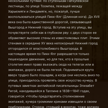
несколькими путями: по ступенькам Паткулевской
лестницы, по улице Тоомпеа, лежащей между
Харьюмяги и Линдамяги, но, пожалуй, лучше
воспользоваться улицей Пикк-Ялг (Длинная нога). До XVII
века она была единственной дорогой, связывающей
Вышгород и Нижний город. Вступив на эту улицу, вы
почувствуете себя как в глубоком рву: с двух сторон ее
обрамляют высокие стены из известняковых плит. Этими
стенами в середине XV века непокорный Нижний город
отгородился от властолюбивого Вышгорода. В
настоящее время по Пикк-Ялг разрешается только
пешеходиое движение, но для тех, кто в прошлые
столетия имел право въезжать сюда на телегах или в
экипажах, дорога не была легкой. Подниматься круто
вверх трудно было лошадям, а когда они неслись вниз по
улице, приходилось проявлять свое искусство кучеру. В
путевых заметках английской писательницы Элизабет
Ригой, находившейся в Таллине в 1838—1841 годах,
говорится: «Чтобы предотвратить столкновение
экипажей, кучера громкими криками извещали о своем
приближении. Сторож, стоящий в воротах, тоже должен