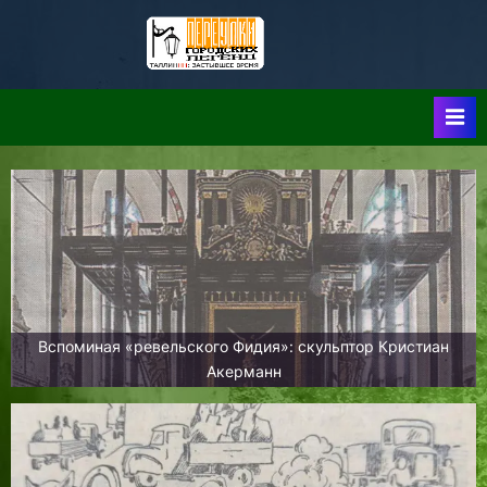
Skip
to
Таллин:
Таллин: Застывшее
content
Время-|-
Переулки
Городских
Легенд
Вспоминая «ревельского Фидия»: скульптор Кристиан
Акерманн