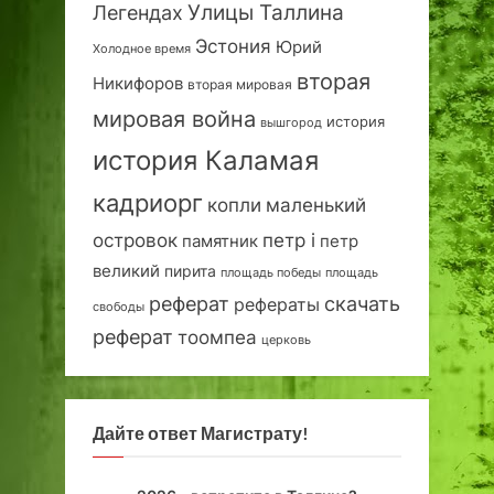
Улицы Таллина
Легендах
Эстония
Юрий
Холодное время
вторая
Никифоров
вторая мировая
мировая война
история
вышгород
история Каламая
кадриорг
маленький
копли
островок
петр i
петр
памятник
великий
пирита
площадь победы
площадь
реферат
скачать
рефераты
свободы
реферат
тоомпеа
церковь
Дайте ответ Магистрату!