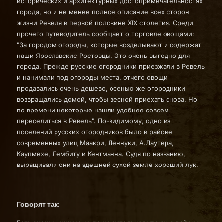
исторических и архитектурных достопримечательностях
города, но и не менее полное описание всех сторон
жизни Ревеля в первой половине XIX столетия. Среди
прочего путеводитель сообщает о торговле овощами:
"За городом огороды, которые возделывают и содержат
наши Ярославские Ростовцы. Это очень выгодно для
города. Прежде русские огородники приезжали в Ревель
и нанимали под огороды места, отчего овощи
продавались очень дешево, осенью же огородники
возвращались домой, чтобы весной приехать снова. Но
по времени некоторые нашли удобнее совсем
переселиться в Ревель". По-видимому, одно из
поселений русских огородников было в районе
современных улиц Маакри, Леннуки, А.Лаутера,
Каупмехе, Лембиту и Кентманна. Судя по названию,
выращивали они на здешней сухой земле хороший лук.
Говорят так: