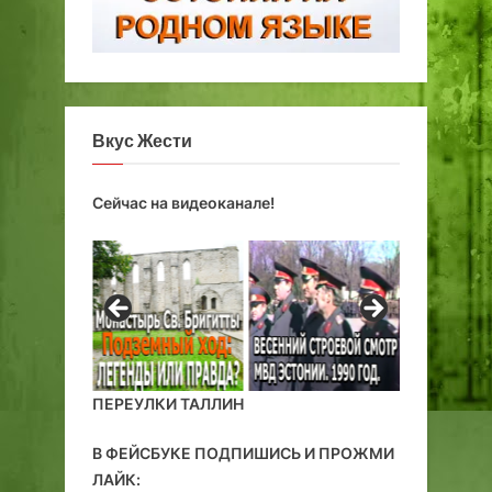
к
с
и
и
п
Вкус Жести
о
ч
т
Сейчас на видеоканале!
о
в
ы
е
я
щ
и
к
ПЕРЕУЛКИ ТАЛЛИН
и
В ФЕЙСБУКЕ ПОДПИШИСЬ И ПРОЖМИ
ЛАЙК: