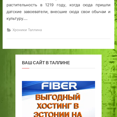
к
н
:
о
растительность в 1219 году, когда сюда пришли
с
а
т
м
датские завоеватели, внесшие сюда свои обычаи и
и
р
я
культуру.…
й
а
з
м
ы
Хроники Таллина
в
к
а
е
й
.
,
а
в
ВАШ САЙТ В ТАЛЛИНЕ
т
о
б
у
с
ы
,
т
а