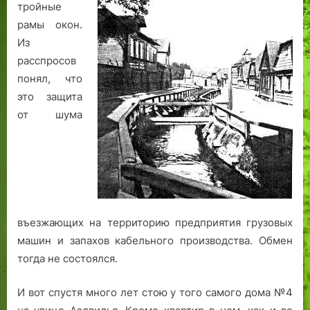
д
е
т
тройные
и
в
в
рамы окон.
т
ц
п
Из
я
е
а
расспросов
»
н
л
понял, что
т
и
этo защита
р
т
от шума
е
р
Т
е
а
с
л
т
л
о
и
л
н
и
въезжающих на территорию предприятия грузовых
н
ц
машин и запахов кабельного производства. Обмен
а
ы
тогда не состоялся.
н
а
й
И вот спустя много лет стою у того самого дома №4
д