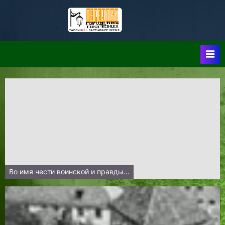
Skip
to
Таллин:
Таллин: Застывшее
content
Время-|-
Переулки
Городских
Легенд
Во имя чести воинской и правды…