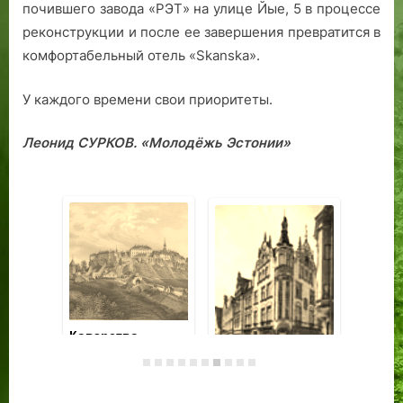
почившего завода «РЭТ» на улице Йые, 5 в процессе
реконструкции и после ее завершения превратится в
комфортабельный отель «Skanska».
У каждого времени свои приоритеты.
Леонид СУРКОВ. «Молодёжь Эстонии»
«В танце вы,
Таллиннский
Ко
маркиза, дивно
район Нымме —
Оз
хороши…»
город, который
Ст
построил Глен
Ул