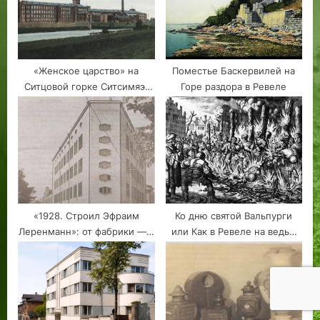
«Женское царство» на
Поместье Баскервилей на
Ситцовой горке Ситсимяэ:
Горе раздора в Ревеле
юбилей Балтийской
мануфактуры
«1928. Строил Эфраим
Ко дню святой Вальпурги
Леренманн»: от фабрики — к
или Как в Ревеле на ведьм
Академии художеств.
охотились
Таллин