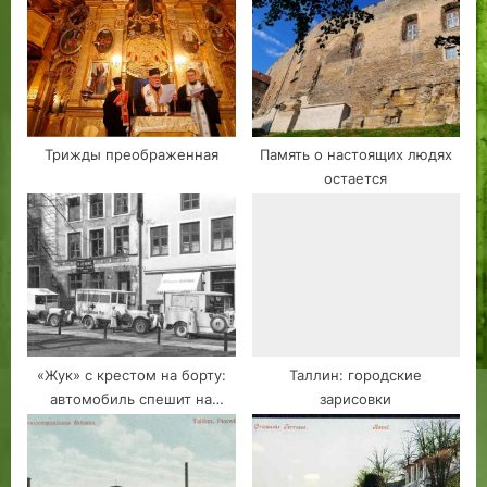
s
s
P
t
o
:
s
t
Трижды преображенная
Память о настоящих людях
:
остается
«Жук» с крестом на борту:
Таллин: городские
автомобиль спешит на
зарисовки
помощь