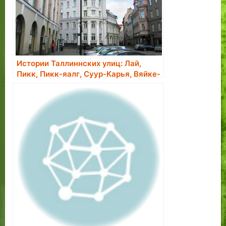
Истории Таллиннских улиц: Лай,
Пикк, Пикк-яалг, Суур-Карья, Вяйке-
Карья, Пиккяалг, Весивярава,