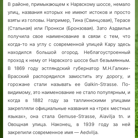
В районе, примыкающем к Нарвскому шоссе, немало
улиц, названия которых не имеют истоков и просто
взяты из головы. Например, Тина (Свинцовая), Терасе
(Стальная) или Пронкси (Бронзовая). Зато Аэдвилья
получила свое наименование в связи с тем, что
когда-то на углу с современной улицей Кару здесь
находился большой огород. Неблагоустроенный
проход к нему от Нарвского шоссе был безымянным.
В 1869 году эстляндский губернатор М.Н.Галкин-
Врасский распорядился замостить эту дорогу, и
горожане стали называть ее Galkin-Strasse. По-
видимому, это наименование не стало популярным, и
когда в 1882 году за таллиннскими улицами
закрепляли официальные названия на «трех местных
языках», она стала Gemuse-Strasse, Aiavilja tn. и
Овощная улица. Наконец, в 1939 году за ней
закрепили современное имя — Aedvilja.