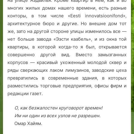
на улице Аэдвилья. Кроме квартир в нем, как и во
е
многих жилых домах нашего времени, есть разные
н
конторы, в том числе «Еesti innovatsioonifond»,
ы
архитектурное бюро и другие. Но внешне дом тот
д
же, зато на другой стороне улицы изменилось все —
е
нет больше завода «Ээсти каабель», и из окна той
с
квартиры, в которой когда-то я был, открывается
я
т
совершенно другой вид. Вместо замызганных
ь
корпусов — красивый ухоженный молодой сквер и
с
ряды сверкающих лаком лимузинов, заводские цеха
к
превратились в современные здания, в которых
е
разместились торговые предприятия, офисы фирм и
л
редакции газет.
е
т
О, как безжалостен круговорот времен!
о
Им ни один из всех узлов не разрешен.
в
Омар Хайям.