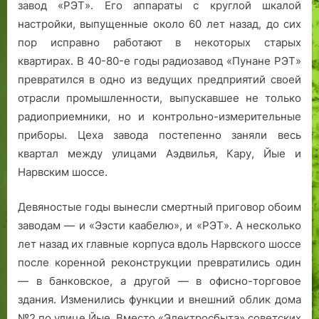
завод «РЭТ». Его аппараты с круглой шкалой
настройки, выпущенные около 60 лет назад, до сих
пор исправно работают в некоторых старых
квартирах. В 40-80-е годы радиозавод «Пунане РЭТ»
превратился в одно из ведущих предприятий своей
отрасли промышленности, выпускавшее не только
радиоприемники, но и контрольно-измерительные
приборы. Цеха завода постепенно заняли весь
квартал между улицами Аэдвилья, Кару, Йые и
Нарвским шоссе.
Девяностые годы вынесли смертный приговор обоим
заводам — и «Ээсти каабелю», и «РЭТ». А несколько
лет назад их главные корпуса вдоль Нарвского шоссе
после коренной реконструкции превратились один
— в банковское, а другой — в офисно-торговое
здания. Изменились функции и внешний облик дома
№2 по улице Йые. Вместо «Электросбыта» советских