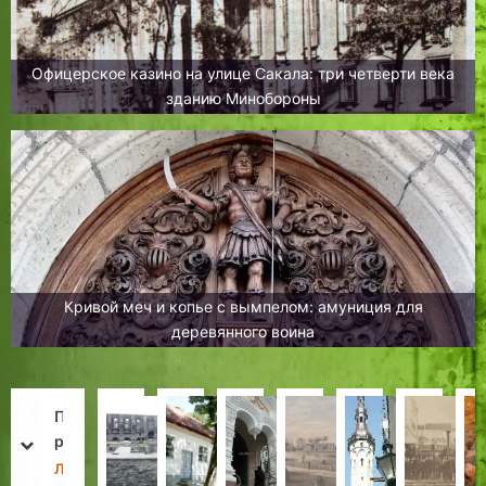
Офицерское казино на улице Сакала: три четверти века
зданию Минобороны
Кривой меч и копье с вымпелом: амуниция для
деревянного воина
«
П
А
Т
С
Т
В
Г
Б
р
р
а
т
а
с
о
prev
next
а
и
х
л
а
л
е
в
Л
Л
Н
З
Л
З
Х
Х