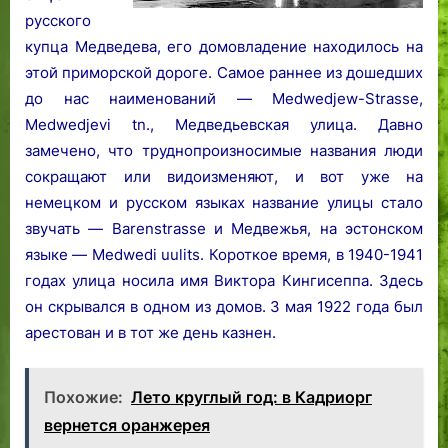
русского
купца Медведева, его домовладение находилось на
этой приморской дороге. Самое раннее из дошедших
до нас наименований — Medwedjew-Strasse,
Medwedjеvi tn., Медведьевская улица. Давно
замечено, что труднопроизносимые названия люди
сокращают или видоизменяют, и вот уже на
немецком и русском языках название улицы стало
звучать — Barenstrasse и Медвежья, на эстонском
языке — Medwedi uulits. Короткое время, в 1940-1941
годах улица носила имя Виктора Кингисеппа. Здесь
он скрывался в одном из домов. 3 мая 1922 года был
арестован и в тот же день казнен.
Похожие:
Лето круглый год: в Кадриорг
вернется оранжерея