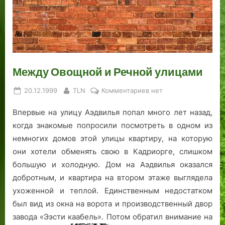
г
н
б
г
е
и
а
а
а
а
ш
ы
о
л
н
,
т
в
д
е
а
н
е
ш
а
н
а
р
е
.
о
ш
н
м
Ч
г
Между Овощной и Речной улицами
е
а
ч
а
о
в
у
с
:
Posted
By
к
20.12.1999
TLN
Комментариев
нет
ы
м
т
в
on
записи
Впервые на улицу Аэдвилья попал много лет назад,
Между
с
н
ь
е
Овощной
т
о
В
с
когда знакомые попросили посмотреть в одном из
и
р
м
т
е
немногих домов этой улицы квартиру, на которую
Речной
а
к
о
н
они хотели обменять свою в Кадриорге, слишком
улицами
д
л
р
н
большую и холодную. Дом на Аэдвилья оказался
а
а
а
и
добротным, и квартира на втором этаже выглядела
н
д
я
й
ухоженной и теплой. Единственным недостатком
н
б
.
ц
был вид из окна на ворота и производственный двор
о
и
в
завода «Ээсти каабель».
Потом обратил внимание на
е
щ
е