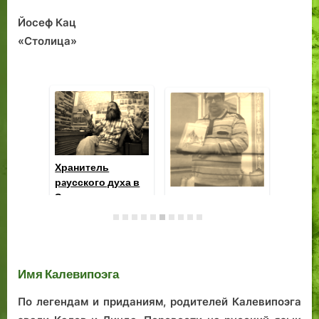
Йосеф Кац
«Столица»
Хр
рa
Надежда Пеэди-
Эс
Гоффман
Камень Линды.
Имя Калевипоэга
По легендам и приданиям, родителей Калевипоэга