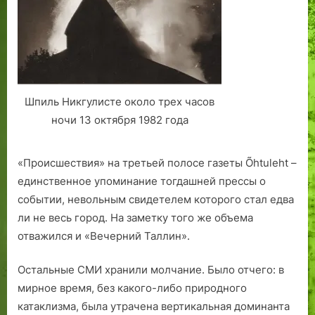
0
а
о
0
ш
д
9
н
н
г
и
о
о
г
д
о
Шпиль Никгулисте около трех часов
а
к
.
р
ночи 13 октября 1982 года
а
н
«Происшествия» на третьей полосе газеты Õhtuleht –
а
единственное упоминание тогдашней прессы о
событии, невольным свидетелем которого стал едва
ли не весь город. На заметку того же объема
отважился и «Вечерний Таллин».
Остальные СМИ хранили молчание. Было отчего: в
мирное время, без какого-либо природного
катаклизма, была утрачена вертикальная доминанта