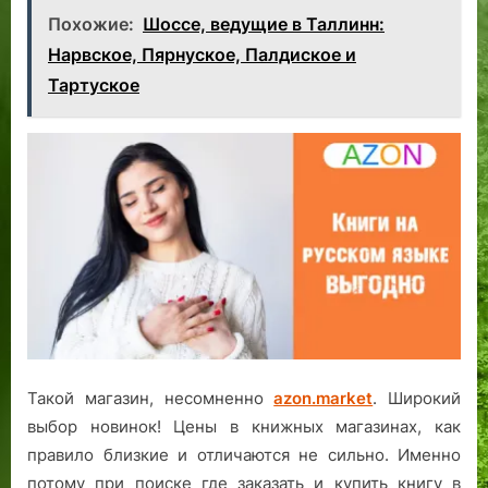
Похожие:
Шоссе, ведущие в Таллинн:
Нарвское, Пярнуское, Палдиское и
Тартуское
Такой магазин, несомненно
azon.market
. Широкий
выбор новинок! Цены в книжных магазинах, как
правило близкие и отличаются не сильно. Именно
потому при поиске где заказать и купить книгу в