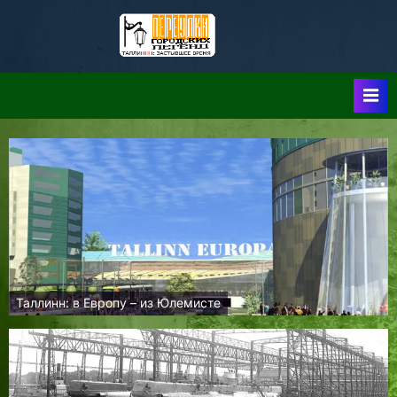
Skip
to
Таллин:
Таллин: Застывшее
content
Время-|-
Переулки
Городских
Легенд
Таллинн: в Европу – из Юлемисте