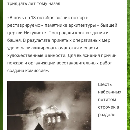
горела
тридцать лет тому назад.
9
ю
о
…
а
а
Нигулисте
2
б
т
в
«В ночь на 13 октября возник пожар в
9
и
к
Таллине
реставрируемом памятнике архитектуры – бывшей
.
л
о
Ф
е
л
церкви Нигулисте. Пострадали крыша здания и
о
й
о
башня. В результате принятых оперативных мер
т
в
д
удалось ликвидировать очаг огня и спасти
к
о
ц
художественные ценности. Для выяснения причин
и
д
а
пожара и организации восстановительных работ
.
о
д
создана комиссия».
В
н
о
з
а
в
Шесть
г
п
о
набранных
л
о
д
я
р
о
петитом
д
н
п
строчек в
и
о
р
разделе
з
й
о
2
б
в