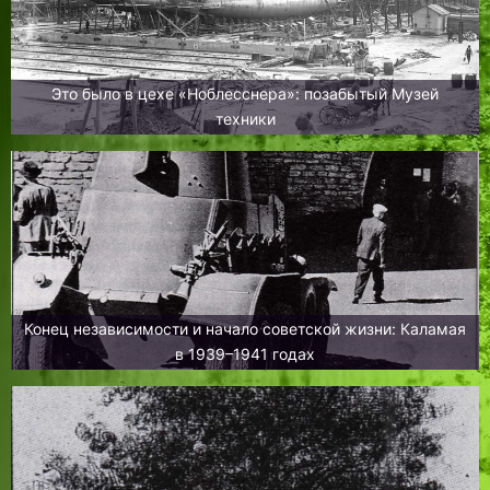
Это было в цехе «Ноблесснера»: позабытый Музей
техники
Конец независимости и начало советской жизни: Каламая
в 1939–1941 годах