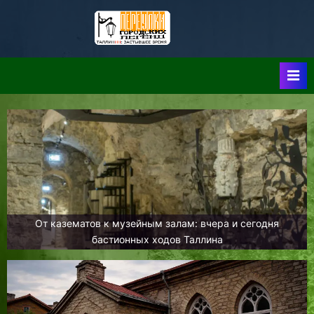
Skip
to
Таллин:
Таллин: Застывшее
content
Время-|-
Переулки
Городских
Легенд
От казематов к музейным залам: вчера и сегодня
бастионных ходов Таллина