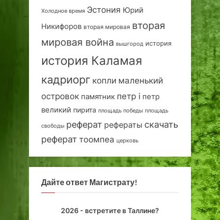
Эстония
Юрий
Холодное время
вторая
Никифоров
вторая мировая
мировая война
история
вышгород
история Каламая
кадриорг
маленький
копли
островок
петр i
петр
памятник
великий
пирита
площадь победы
площадь
реферат
скачать
рефераты
свободы
реферат
тоомпеа
церковь
Дайте ответ Магистрату!
2026 - встретите в Таллине?