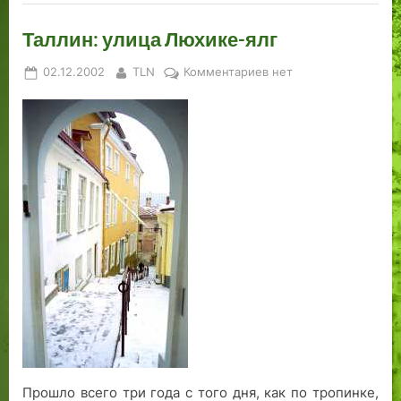
.
т
е
а
с
Таллин: улица Люхике-ялг
л
т
и
о
Posted
By
к
02.12.2002
TLN
Комментариев
нет
е
с
on
записи
й
и
Таллин:
л
улица
ы
Люхике-
ялг
Прошло всего три года с того дня, как по тропинке,