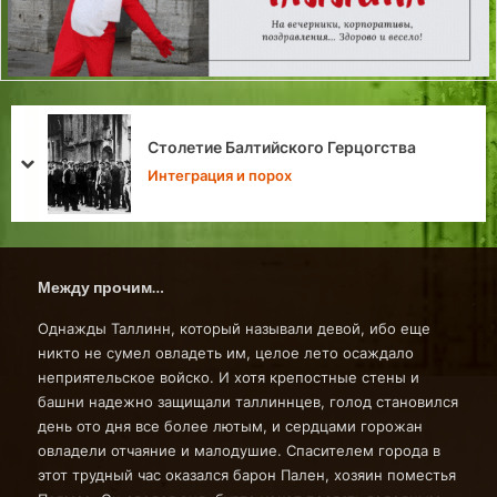
Озеленение Старого города Таллина в
средние века
prev
next
Хроники Таллина
Между прочим…
Однажды Таллинн, который называли девой, ибо еще
никто не сумел овладеть им, целое лето осаждало
неприятельское войско. И хотя крепостные стены и
башни надежно защищали таллиннцев, голод становился
день ото дня все более лютым, и сердцами горожан
овладели отчаяние и малодушие. Спасителем города в
этот трудный час оказался барон Пален, хозяин поместья