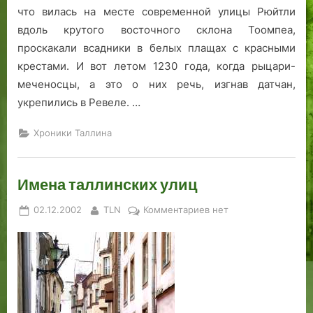
что вилась на месте современной улицы Рюйтли
вдоль крутого восточного склона Тоомпеа,
проскакали всадники в белых плащах с красными
крестами. И вот летом 1230 года, когда рыцари-
меченосцы, а это о них речь, изгнав датчан,
укрепились в Ревеле. …
Хроники Таллина
Имена таллинских улиц
Posted
By
к
02.12.2002
TLN
Комментариев
нет
on
записи
Имена
таллинских
улиц