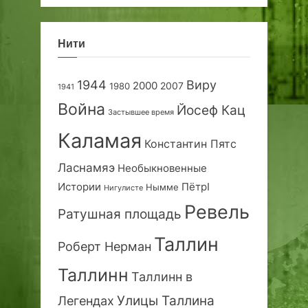
Нити
1944
Виру
2000
2007
1980
1941
Война
Йосеф Кац
Застывшее время
Каламая
Константин Пятс
Ласнамяэ
Необыкновенные
Истории
ПётрI
Нымме
Нигулисте
Ревель
Ратушная площадь
Таллин
Роберт Нерман
Таллинн
Таллинн в
Улицы Таллина
Легендах