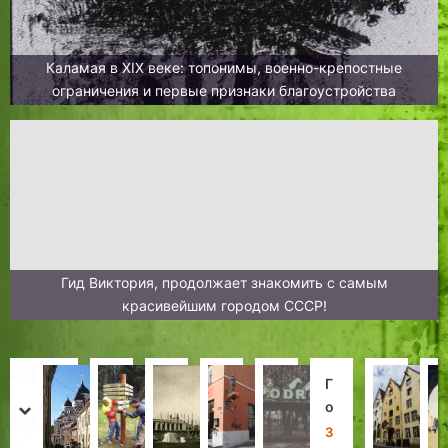
Каламая в XIX веке: топонимы, военно-крепостные
ограничения и первые признаки благоустройства
Гид Виктория, продолжает знакомить с самым
красивейшим городом СССР!
Р
Т
Б
К
З
Г
Т
Л
а
а
о
а
о
о
а
е
prev
next
с
л
л
к
л
с
л
г
И
З
Д
Д
Л
З
Н
Л