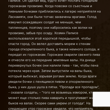
Палмсе. Он сделал вид, будто хочет послать голодным
горожанам провизию. Когда повозки со съестным и
пивными бочками приблизились к лагерю неприятеля на
Ласнамяги, они были тотчас захвачены врагами. Голод
измучил осаждавших солдат не меньше, чем
таллиннцев, поэтому они набросились как волки на
провизию, забыв про осаду. Хозяин Палмсе
воспользовался этой короткой передышкой, чтобы
спасти город. Он велел доставить морем к стенам
города откормленного быка, а также немного солода, и
передал их горожанам. Горожане сварили свежего пива
и отнесли его на передние земляные валы. На днища
перевернутых бочек они налили пива - так, чтобы пена
потекла через края. Затем выпустили на валы быка,
который выбежал, взрывая рогами землю. Когда враги
увидели бочки с пенящимся пивом и откормленного
быка, у них душа ушла в пятки. "Пропади все пропадом",
- сказали солдаты, - "того не возьмешь измором, кто
может еще столько пива наварить и прогуливает жирных
быков на валах. Скорее сами умрем от голода". На
следующее утро горожане увидели, что неприятель