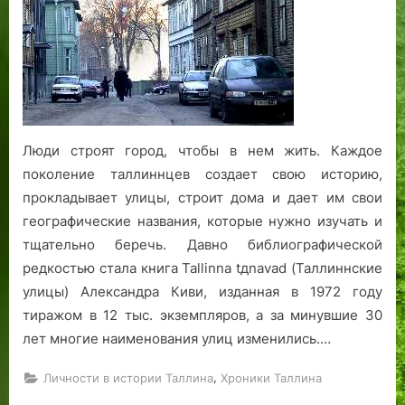
н
0
о
о
.
щ
с
всегда
а
с
0
о
р
С
е
т
диалог…»
к
0
с
о
е
н
р
а
г
т
л
м
н
а
я
о
р
а
и
ы
х
р
д
о
с
д
е
а
а
в
ь
е
в
Люди строят город, чтобы в нем жить. Каждое
т
.
а
с
с
о
поколение таллиннцев создает свою историю,
у
Ч
А
ф
я
з
прокладывает улицы, строит дома и дает им свои
ш
а
э
а
т
м
географические названия, которые нужно изучать и
а
с
г
ш
ы
о
тщательно беречь. Давно библиографической
(
т
н
и
е
ж
1
ь
а
с
.
н
редкостью стала книга Tallinna tдnavad (Таллиннские
9
П
т
о
улицы) Александра Киви, изданная в 1972 году
8
е
с
с
тиражом в 12 тыс. экземпляров, а за минувшие 30
2
р
к
т
лет многие наименования улиц изменились.…
)
в
о
и
а
й
и
,
Личности в истории Таллина
Хроники Таллина
я
И
м