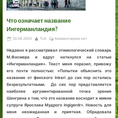
и
р
а
-
о
з
,
и
ц
е
с
в
г
е
б
ц
и
п
т
е
л
м
о
и
Что означает название
о
о
ь
с
а
н
г
о
Ингерманландия?
н
с
1
с
в
о
а
н
н
т
.
о
н
й
д
н
Posted
By
к
30.08.2003
TLN
Комментариев
нет
о
ь
н
о
б
е
о
on
записи
о
ю
а
й
а
л
о
Недавно я рассматривал этимологический словарь
Что
т
п
ш
ь
т
означает
М.Фасмера и вдруг наткнулся на статью
к
л
н
н
к
название
«Ингерманландия». Текст меня поразил, привожу
р
о
и
я
р
Ингерманландия?
его почти полностью: «Попытки объяснить это
ы
щ
»
,
ы
название от финского Inkeri до сих пор остались
л
а
ц
л
и
д
е
и
безрезультатными.
До сих пор представляется
ц
и
р
ц
наиболее аргументированной точка зрения
е
с
к
е
Шенгрена о том, что это название восходит к имени
р
т
в
р
супруги Ярослава Мудрого Ingigerdr». Новость для
е
р
и
е
меня неожиданная и приятная. Обрадовала
м
а
м