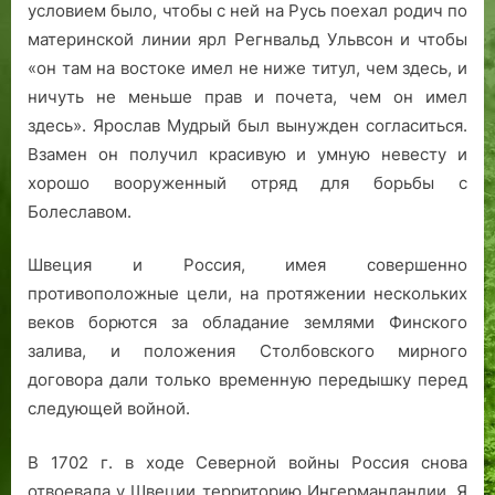
условием было, чтобы с ней на Русь поехал родич по
материнской линии ярл Регнвальд Ульвсон и чтобы
«он там на востоке имел не ниже титул, чем здесь, и
ничуть не меньше прав и почета, чем он имел
здесь». Ярослав Мудрый был вынужден согласиться.
Взамен он получил красивую и умную невесту и
хорошо вооруженный отряд для борьбы с
Болеславом.
Швеция и Россия, имея совершенно
противоположные цели, на протяжении нескольких
веков борются за обладание землями Финского
залива, и положения Столбовского мирного
договора дали только временную передышку перед
следующей войной.
В 1702 г. в ходе Северной войны Россия снова
отвоевала у Швеции территорию Ингерманландии. Я