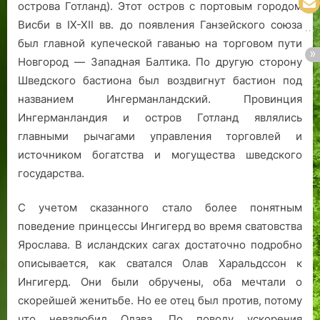
острова Готланд). Этот остров с портовым городом
Висби в IX-XII вв. до появления Ганзейского союза
был главной купеческой гаванью на торговом пути
Новгород — Западная Балтика. По другую сторону
Шведского бастиона был воздвигнут бастион под
названием Ингерманландский. Провинция
Ингерманландия и остров Готланд являлись
главными рычагами управления торговлей и
источником богатства и могущества шведского
государства.
С учетом сказанного стало более понятным
поведение принцессы Ингигерд во время сватовства
Ярослава. В исландских сагах достаточно подробно
описывается, как сватался Олав Харальдссон к
Ингигерд. Они были обручены, оба мечтали о
скорейшей женитьбе. Но ее отец был против, потому
что невзлюбил Олава. По поводу ускорения