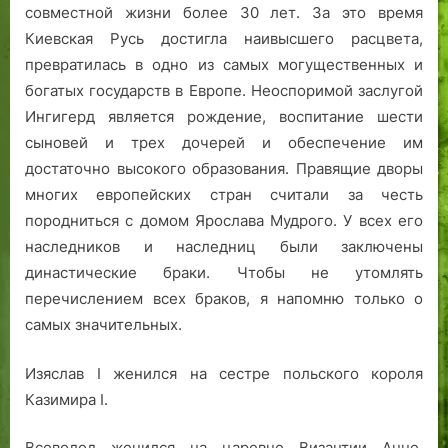
совместной жизни более 30 лет. За это время
Киевская Русь достигла наивысшего расцвета,
превратилась в одно из самых могущественных и
богатых государств в Европе. Неоспоримой заслугой
Ингигерд является рождение, воспитание шести
сыновей и трех дочерей и обеспечение им
достаточно высокого образования. Правящие дворы
многих европейских стран считали за честь
породниться с домом Ярослава Мудрого. У всех его
наследников и наследниц были заключены
династические браки. Чтобы не утомлять
перечислением всех браков, я напомню только о
самых значительных.
Изяслав I женился на сестре польского короля
Казимира I.
Всеволод женился на царевне Византии Анне,