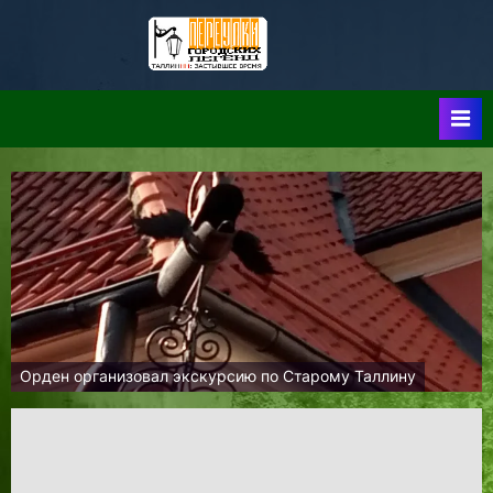
Skip
to
Таллин:
Таллин: Застывшее
content
Время-|-
Переулки
Городских
Легенд
Орден организовал экскурсию по Старому Таллину