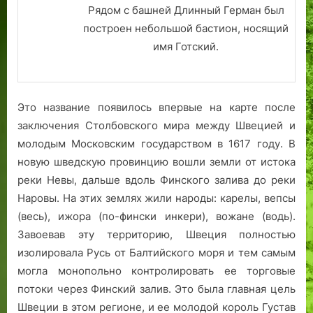
Рядом с башней Длинный Герман был
6
6
построен небольшой бастион, носящий
-
-
имя Готский.
л
л
е
е
т
т
и
и
Это название появилось впервые на карте после
е
е
заключения Столбовского мира между Швецией и
п
п
р
р
молодым Московским государством в 1617 году. В
и
и
новую шведскую провинцию вошли земли от истока
н
н
реки Невы, дальше вдоль Финского залива до реки
я
я
Наровы. На этих землях жили народы: карелы, вепсы
т
т
(весь), ижора (по-фински инкери), вожане (водь).
и
и
Завоевав эту территорию, Швеция полностью
я
я
изолировала Русь от Балтийского моря и тем самым
Р
Р
могла монопольно контролировать ее торговые
е
е
в
в
потоки через Финский залив. Это была главная цель
е
е
Швеции в этом регионе, и ее молодой король Густав