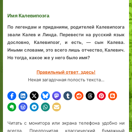
машиностроительная
ро
легенда Таллинна
сб
Имя Калевипоэга
По легендам и приданиям, родителей Калевипоэга
звали Калев и Линда. Перевести на русский язык
дословно, Калевипоэг, и есть, — сын Калева.
Иными словами, это всего лишь отчество, Калевич.
Но тогда, какое же у него было имя?
Правильный ответ, здесь!
Некая загадочная полость текста…
Читать с монитора или экрана телефона удобно ни
всегда. Предпочитая классический бумажный