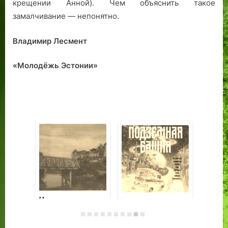
крещении Анной). Чем объяснить такое
замалчивание — непонятно.
Владимир Лесмент
«Молодёжь Эстонии»
Памятник
Чувствовать
Че
предпринимателю
Таллин
пр
Францу Круллю:
са