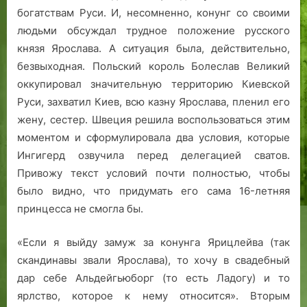
богатствам Руси. И, несомненно, конунг со своими
людьми обсуждал трудное положение русского
князя Ярослава. А ситуация была, действительно,
безвыходная. Польский король Болеслав Великий
оккупировал значительную территорию Киевской
Руси, захватил Киев, всю казну Ярослава, пленил его
жену, сестер. Швеция решила воспользоваться этим
моментом и сформулировала два условия, которые
Ингигерд озвучила перед делегацией сватов.
Привожу текст условий почти полностью, чтобы
было видно, что придумать его сама 16-летняя
принцесса не смогла бы.
«Если я выйду замуж за конунга Ярицлейва (так
скандинавы звали Ярослава), то хочу в свадебный
дар себе Альдейгьюборг (то есть Ладогу) и то
ярлство, которое к нему относится». Вторым