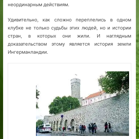
г
г
неординарным действиям.
о
о
д
д
Удивительно, как сложно переплелись в одном
у
у
клубке не только судьбы этих людей, но и истории
Т
Т
стран, в которых они жили. И наглядным
а
а
доказательством этому является история земли
л
л
Ингерманландии.
л
л
и
и
н
н
о
о
т
т
м
м
е
е
ч
ч
а
а
е
е
т
т
7
7
7
7