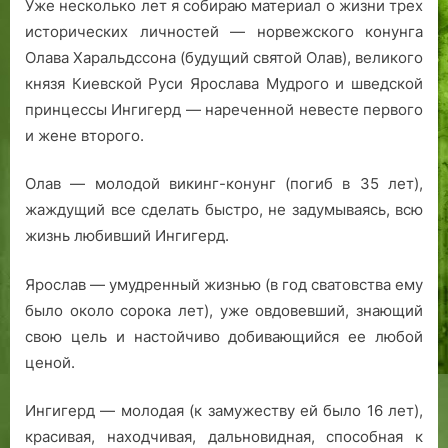
Уже несколько лет я собираю материал о жизни трех
и
и
исторических личностей — норвежского конунга
в
в
Олава Харальдссона (будущий святой Олав), великого
С
С
князя Киевской Руси Ярослава Мудрого и шведской
р
р
принцессы Ингигерд — нареченной невесте первого
е
е
д
д
и жене второго.
н
н
и
и
Олав — молодой викинг-конунг (погиб в 35 лет),
е
е
жаждущий все сделать быстро, не задумываясь, всю
в
в
жизнь любивший Ингигерд.
е
е
к
к
Ярослав — умудренный жизнью (в год сватовства ему
а
а
было около сорока лет), уже овдовевший, знающий
.
свою цель и настойчиво добивающийся ее любой
В
В
ценой.
э
э
т
т
Ингигерд — молодая (к замужеству ей было 16 лет),
о
о
м
м
красивая, находчивая, дальновидная, способная к