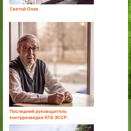
Святой Олав
Последний руководитель
контрразведки КГБ ЭССР:
большинство завербованных в
агенты считали это большой честью