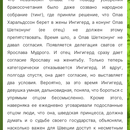
бракосочетания было даже созвано народное
собрание (тинг), где приняли решение, что Олав
Харальдссон берет в жены Ингигерд, а конунг Олав
Шетконунг (ее отец) не должен этому
препятствовать. Время шло, а Олав Шетконунг не
давал согласия. Появляется делегация сватов от
Ярослава Мудрого. И отец Ингигерд сразу дает
согласие Ярославу на женитьбу. Только теперь
категорически отказывается Ингигерд. И вдруг,
полгода спустя, она дает согласие, но выставляет
два условия. Вероятно, за это время Ингигерд,
девушка умная, дальновидная, поняла, что бороться с
упрямым отцом бессмысленно. Кроме этого,
наверняка ее ежедневно уговаривали подосланные
отцом люди, что она, шведская принцесса, должна
думать и о судьбе своего государства, объясняли,
насколько важен для Швеции доступ к несметным