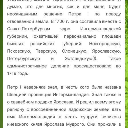
думаю, что для многих, как и для меня, будет
неожиданным решение Петра I по поводу
отвоеванной земли. В 1706 г. она составила вместе с
Санкт-Петербургом ядро Ингерманландской
губернии, охватившей первоначально площади
бывших российских губерний: Новгородскую,
Псковскую, Тверскую, Олонецкую, Ярославскую,
Петербургскую и Эстляндскую(!). Такое
административное деление просуществовало до
1719 года.
Петр I наверняка знал, в честь кого была названа
Швецией провинция Ингерманландия. Знал также и
о свадебном подарке Ярослава. И решил всему этому
региону с воссоединенной ладожской землей дать
имя Ингерманландия в честь супруги великого
киевского князя Ярослава Мудрого. Они прожили в