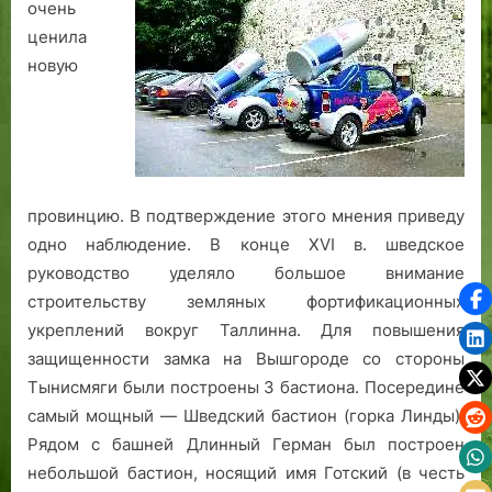
очень
в
в
ценила
а
а
новую
.
провинцию. В подтверждение этого мнения приведу
одно наблюдение. В конце XVI в. шведское
руководство уделяло большое внимание
строительству земляных фортификационных
укреплений вокруг Таллинна. Для повышения
защищенности замка на Вышгороде со стороны
Тынисмяги были построены 3 бастиона. Посередине
самый мощный — Шведский бастион (горка Линды).
Рядом с башней Длинный Герман был построен
небольшой бастион, носящий имя Готский (в честь