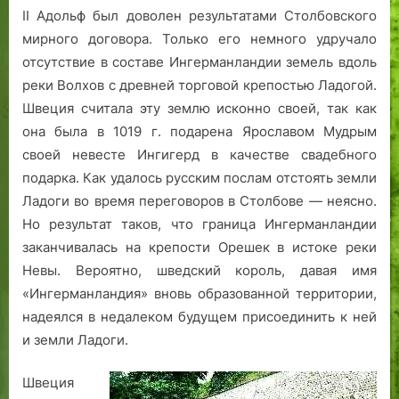
л
л
II Адольф был доволен результатами Столбовского
я
я
мирного договора. Только его немного удручало
в
в
отсутствие в составе Ингерманландии земель вдоль
з
з
реки Волхов с древней торговой крепостью Ладогой.
о
о
Швеция считала эту землю исконно своей, так как
н
н
она была в 1019 г. подарена Ярославом Мудрым
у
у
Л
Л
своей невесте Ингигерд в качестве свадебного
ю
ю
подарка. Как удалось русским послам отстоять земли
б
б
Ладоги во время переговоров в Столбове — неясно.
е
е
Но результат таков, что граница Ингерманландии
к
к
заканчивалась на крепости Орешек в истоке реки
с
с
Невы. Вероятно, шведский король, давая имя
к
к
«Ингерманландия» вновь образованной территории,
о
о
г
г
надеялся в недалеком будущем присоединить к ней
о
о
и земли Ладоги.
п
п
р
р
Швеция
а
а