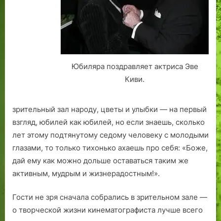
и
у
и
?
л
я
к
»
и.
:
Т
9
а
0
Юбиляра поздравляет актриса Эве
л
-
Киви.
л
л
и
е
н
т
зрительный зал народу, цветы и улыбки — на первый
—
и
взгляд, юбилей как юбилей, но если знаешь, сколько
В
е
лет этому подтянутому седому человеку с молодыми
к
и
глазами, то только тихонько ахаешь про себя: «Боже,
у
п
дай ему как можно дольше оставаться таким же
с
п
активным, мудрым и жизнерадостным!».
Ж
о
е
д
с
р
Гости не зря сначала собрались в зрительном зале —
т
о
о творческой жизни кинематографиста лучше всего
и
м