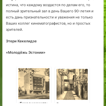
истина, что каждому воздастся по делам его, то
полный зрительный зал в день Вашего 90-летия и
есть дань признательности и уважения не только
Ваших коллег кинематографистов, но и простых
зрителей.
Этери Кекелидзе
«Молодёжь Эстонии»
Там, где стоит
Лошади и люди:
«К