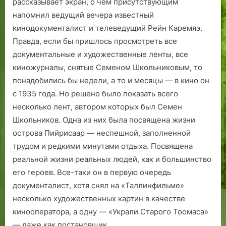
рассказывает экран, о чем присутствующим
»!
а
напомнил ведущий вечера известный
кинодокументалист и телеведущий Рейн Каремяэ.
Правда, если бы пришлось просмотреть все
документальные и художественные ленты, все
киножурналы, снятые Семеном Школьниковым, то
понадобились бы недели, а то и месяцы — в кино он
с 1935 года. Но решено было показать всего
несколько лент, автором которых был Семен
Школьников. Одна из них была посвящена жизни
острова Пийрисаар — неспешной, заполненной
трудом и редкими минутами отдыха. Посвящена
реальной жизни реальных людей, как и большинство
его героев. Все-таки он в первую очередь
документалист, хотя снял на «Таллинфильме»
несколько художественных картин в качестве
кинооператора, а одну — «Украли Старого Тоомаса»
— даже как постановщик.