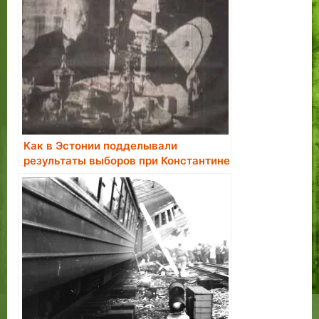
Как в Эстонии подделывали
результаты выборов при Константине
Пятсе.