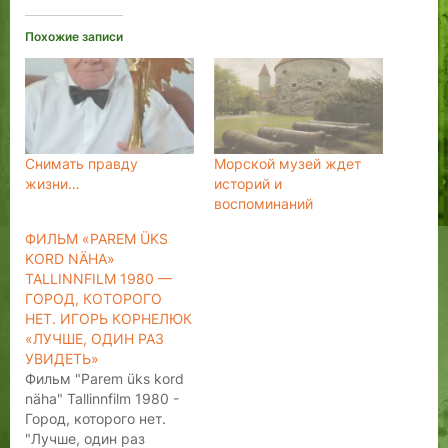
Похожие записи
Снимать правду
Морской музей ждет
жизни…
историй и
воспоминаний
ФИЛЬМ «PAREM ÜKS
KORD NÄHA»
TALLINNFILM 1980 —
ГОРОД, КОТОРОГО
НЕТ. ИГОРЬ КОРНЕЛЮК
«ЛУЧШЕ, ОДИН РАЗ
УВИДЕТЬ»
Фильм "Parem üks kord
näha" Tallinnfilm 1980 -
Город, которого нет.
"Лучше, один раз