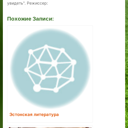
увидеть". Режиссер:
Семён
Школьников, Вечная
Похожие Записи:
ему Память! Музыка:
Игорь Корнелюк.
Эстонская литература