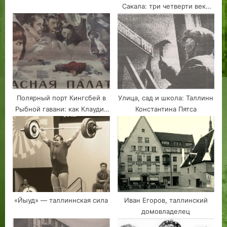
Сакала: три четверти века
зданию Минобороны
Полярный порт Кингсбей в
Улица, сад и школа: Таллинн
Рыбной гавани: как Клаудиа
Константина Пятса
Кардинале по Каламая в
Таллине гуляла
«Йыуд» — таллиннская сила
Иван Егоров, таллинский
домовладелец