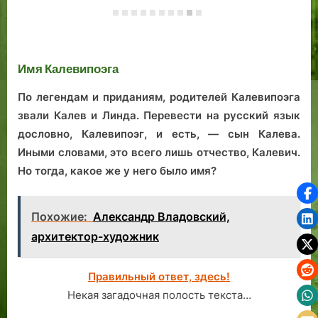
«Косуля» Яана
таллинский опыт
на
Коорта: прошлое
сосуществования
Ва
и будущее
во
таллинского
зд
сквера на Нунне
Имя Калевипоэга
По легендам и приданиям, родителей Калевипоэга
звали Калев и Линда. Перевести на русский язык
дословно, Калевипоэг, и есть, — сын Калева.
Иными словами, это всего лишь отчество, Калевич.
Но тогда, какое же у него было имя?
Похожие:
Александр Владовский,
архитектор-художник
Правильный ответ, здесь!
Некая загадочная полость текста…