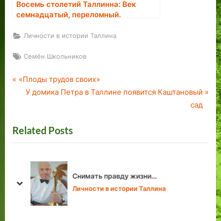
Восемь столетий Таллинна: Век
семнадцатый, переломный.
Личности в истории Таллина
Tags:
Семён Школьников
P
Навигация
«Плоды трудов своих»
r
N
У домика Петра в Таллине появится Каштановый
по
e
e
сад
v
x
записям
Related Posts
i
t
o
P
u
o
s
s
Снимать правду жизни…
P
t
prev
next
Личности в истории Таллина
o
:
s
t