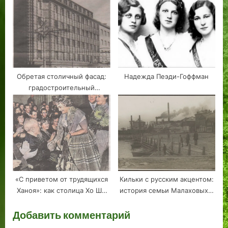
Обретая столичный фасад:
Надежда Пеэди-Гоффман
градостроительный
памятник Таллина
«С приветом от трудящихся
Кильки с русским акцентом:
Ханоя»: как столица Хо Ши
история семьи Малаховых –
Мина принимала.
рыбопромышленников и
Добавить комментарий
защитников республики