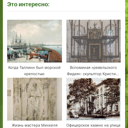
Это интересно:
:
Когда Таллинн был морской
Вспоминая «ревельского
крепостью
Фидия»: скульптор Кристиан
Акерманн
Жизнь мастера Михкеля
Офицерское казино на улице