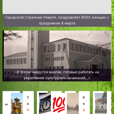
Городской Стражник Ревеля, поздравляет ВСЕХ женщин с
праздником 8 марта
«В Копли найдутся многие, готовые работать на
укрепление культурных начинаний…»
Т
К
О
С
Р
«
«
С
а
о
т
т
е
Н
Э
т
prev
next
л
г
г
о
в
е
р
о
П
Д
Х
В
З
Х
И
Н