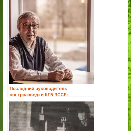
Последний руководитель
контрразведки КГБ ЭССР:
большинство завербованных в
агенты считали это большой честью