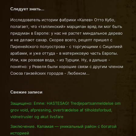
Следует знать…
Исследователь истории фабрики «Калев» Отто Кубо,
полагает, что «таллинский» марципан вряд ли мог быть
придуман в Европе: у нас не растет миндальное дерево
и не делают сахар. Скорее всего, рецепт пришел с
Пиренейского полуострова - с торгующими с Сицилией
арабами, и уже оттуда - в материковую часть Европы.
Или, как розовая вода, - из Турции. Ну, а дальше -
понятно: у Ревеля были хорошие связи с другим членом
Союза ганзейских городов - Любеком...
Свежие записи
Защищено: Emne: HASTESAG! Tredjepartsanmeldelse om
grov vold, afpresning, overtrædelse af tilholdsforbud,
vidnetrusler og akut livsfare
Заключение. Каламая — уникальный район с богатой
историей