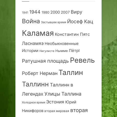
1944
Виру
2000
2007
1980
1941
Война
Йосеф Кац
Застывшее время
Каламая
Константин Пятс
Ласнамяэ
Необыкновенные
Истории
ПётрI
Нымме
Нигулисте
Ревель
Ратушная площадь
Таллин
Роберт Нерман
Таллинн
Таллинн в
Улицы Таллина
Легендах
Эстония
Юрий
Холодное время
вторая
Никифоров
вторая мировая