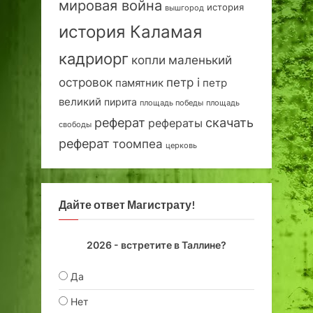
мировая война
история
вышгород
история Каламая
кадриорг
маленький
копли
островок
петр i
петр
памятник
великий
пирита
площадь победы
площадь
реферат
скачать
рефераты
свободы
реферат
тоомпеа
церковь
Дайте ответ Магистрату!
2026 - встретите в Таллине?
Да
Нет