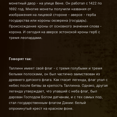
монетный двор - на улице Вене. Он работал с 1422 по
1692 год. Многие монеты получили названия от
изображения на лицевой стороне - аверсе - герба
государства или короны сюзерена (государь).
Происхождение кроны от основного значения слова -
корона. И сегодня на аверсе эстонской кроны герб с
тремя леопардами.
Говорят так:
Таллинн имеет свой флаг - с тремя голубыми и тремя
белыми полосками, он был частично заимствован из
древнего датского флага. Как гласит легенда, флаг упал с
небес после битвы за крепость Таллинна. Однако, другая
легенда утверждает, что упавший с неба флаг, был
дарован Господом Богом датчанам, и с тех самых пор,
стал государственным флагом Дании: белый
опрокинутый крест на красном фоне.