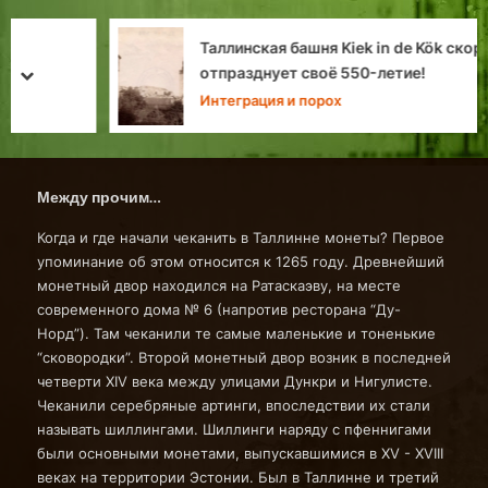
Таллинская башня Kiek in de Kök скоро
отпразднует своё 550-летие!
prev
next
Интеграция и порох
Между прочим…
Когда и где начали чеканить в Таллинне монеты? Первое
упоминание об этом относится к 1265 году. Древнейший
монетный двор находился на Ратаскаэву, на месте
современного дома № 6 (напротив ресторана “Ду-
Норд”). Там чеканили те самые маленькие и тоненькие
“сковородки”. Второй монетный двор возник в последней
четверти ХIV века между улицами Дункри и Нигулисте.
Чеканили серебряные артинги, впоследствии их стали
называть шиллингами. Шиллинги наряду с пфеннигами
были основными монетами, выпускавшимися в ХV - ХVIII
веках на территории Эстонии. Был в Таллинне и третий