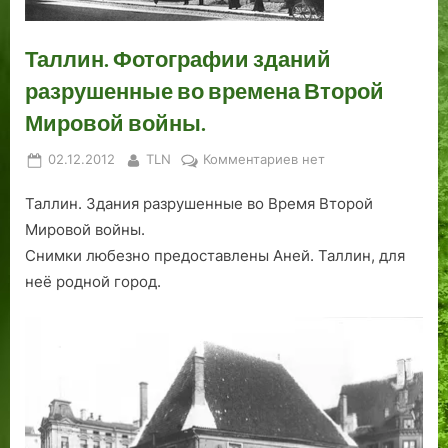
д
л
и
ы
л
а
н
и
н
р
ь
Таллин. Фотографии зданий
ы
н
а
а
ш
разрушенные во времена Второй
х
а
:
е
г
«
в
Мировой войны.
р
а
и
я
р
к
Posted
By
к
02.12.2012
TLN
Комментариев
нет
д
х
о
on
записи
к
и
в
Таллин. Здания разрушенные во Время Второй
Таллин.
а
т
о
Фотографии
Мировой войны.
х
е
к
зданий
Снимки любезно предоставлены Аней. Таллин, для
разрушенные
к
а
неё родной город.
во
т
з
времена
у
а
Второй
р
л
Мировой
н
и
войны.
ы
с
й
ь
к
в