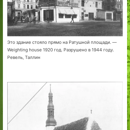
а
о
р
в
н
с
а
е
в
н
а
е
Это здание стояло прямо на Ратушной площади. —
л
п
»
р
Weighting house 1920 год. Разрушено в 1944 году.
Т
е
Ревель, Таллин
а
у
л
в
л
е
и
л
н
и
н
ч
а
е
н
н
ы
м