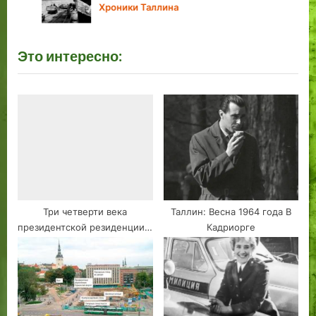
s
:
Хроники Таллина
t
:
Это интересно:
Три четверти века
Таллин: Весна 1964 года В
президентской резиденции в
Кадриорге
Ревеле