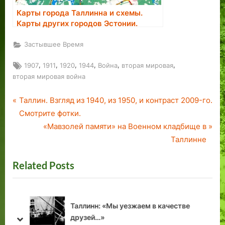
Карты города Таллинна и схемы.
Карты других городов Эстонии.
Застывшее Время
Tags:
,
,
,
,
,
,
1907
1911
1920
1944
Война
вторая мировая
вторая мировая война
P
Навигация
Таллин. Взгляд из 1940, из 1950, и контраст 2009-го.
r
Смотрите фотки.
по
e
N
«Мавзолей памяти» на Военном кладбище в
v
e
Таллинне
записям
i
x
Related Posts
o
t
u
P
s
o
P
s
Таллинн: «Мы уезжаем в качестве
o
t
друзей…»
prev
next