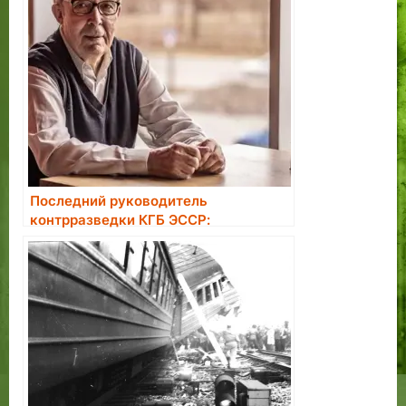
Последний руководитель
контрразведки КГБ ЭССР:
большинство завербованных в
агенты считали это большой честью